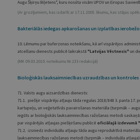
Augu Šķirņu Biļetens", kuru nosūta visām UPOV un Eiropas Savienīb
(Ar grozījumiem, kas izdarīti ar 17.11.2005. likumu, kas stājas spēk
Bakteriālās iedegas apkarošanas un izplatības ierobež
10. Lēmumu par buferzonas noteikšanu, kā arī vispārējos administ
atcelšanu dienests publicē laikrakstā
"Latvijas Vēstnesis"
un di
(MK 09.03.2010. noteikumu Nr.233 redakcijā)
Bioloģiskās lauksaimniecības uzraudzības un kontroles 
71. Valsts augu aizsardzības dienests:
71.1. piešķir vispārēju atļauju tāda regulas
2018/848
3. panta 17. 
kartupeļu, un veģetatīvās pavairošanas materiāla (turpmāk – augu
iegūts ar bioloģiskās lauksaimniecības ražošanas metodi saskaņā
par vispārējās atļaujas piešķiršanu publicē
oficiālajā izdevumā
71.2. izsniedz individuālu atļauju tāda augu reproduktīvā materiāl
lauksaimniecības ražošanas metodi (turpmāk – individuāla atļauja