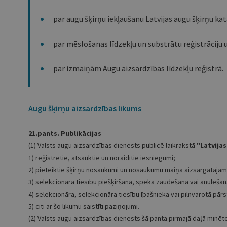
par augu šķirņu iekļaušanu Latvijas augu šķirņu ka
par mēslošanas līdzekļu un substrātu reģistrāciju u
par izmaiņām Augu aizsardzības līdzekļu reģistrā.
Augu šķirņu aizsardzības likums
21.pants. Publikācijas
(1) Valsts augu aizsardzības dienests publicē laikrakstā
"Latvijas
1) reģistrētie, atsauktie un noraidītie iesniegumi;
2) pieteiktie šķirņu nosaukumi un nosaukumu maiņa aizsargātajām
3) selekcionāra tiesību piešķiršana, spēka zaudēšana vai anulēšan
4) selekcionāra, selekcionāra tiesību īpašnieka vai pilnvarotā pār
5) citi ar šo likumu saistīti paziņojumi.
(2) Valsts augu aizsardzības dienests šā panta pirmajā daļā minēto