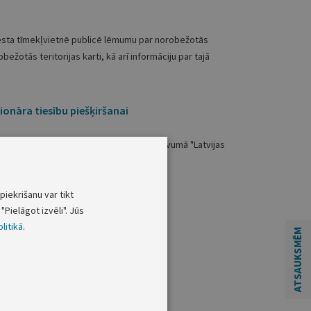
sta tīmekļvietnē publicē lēmumu par norobežotās
bežotās teritorijas karti, kā arī informāciju par tajā
ionāra tiesību piešķiršanai
atvijas Vēstnesis"
un periodiskajā izdevumā "Latvijas
piekrišanu var tikt
ukums un adrese;
"Pielāgot izvēli". Jūs
litikā
.
ATSAUKSMĒM