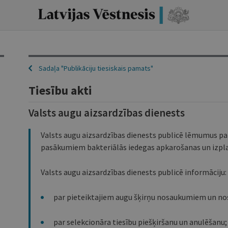
Sadaļa "
Publikāciju tiesiskais pamats
"
Tiesību akti
Valsts augu aizsardzības dienests
Valsts augu aizsardzības dienests publicē lēmumus pa
pasākumiem bakteriālās iedegas apkarošanas un izpla
Valsts augu aizsardzības dienests publicē informāciju:
par pieteiktajiem augu šķirņu nosaukumiem un n
par selekcionāra tiesību piešķiršanu un anulēšanu;