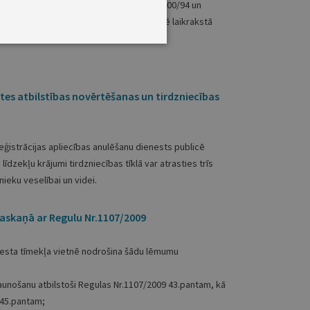
šķirnes nosaukums atbilst regulas Nr.
2100/94
un
 pabeigšanas šķirnes nosaukumu publicē laikrakstā
ātes atbilstības novērtēšanas un tirdzniecības
eģistrācijas apliecības anulēšanu dienests publicē
līdzekļu krājumi tirdzniecības tīklā var atrasties trīs
ieku veselībai un videi.
saskaņā ar Regulu Nr.1107/2009
esta tīmekļa vietnē nodrošina šādu lēmumu
jaunošanu atbilstoši Regulas Nr.1107/2009 43.pantam, kā
 45.pantam;