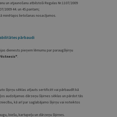
anu un atjaunošanu atbilstoši Regulas Nr.1107/2009
107/2009 44. un 45.pantam;
mā minētajos lietošanas nosacījumos.
abilitātes pārbaudi
sijas dienests pieņem lēmumu par paraugšķirņu
Vēstnesis"
.
auto šķirņu sēklas atļauts sertificēt vai pārbaudīt kā
kļos audzējamas dārzeņu šķirnes sēklas un pārdot tās
iecību, kā arī par saglabājamo šķirņu vai noteiktos
raugu, biešu, kartupeļu un dārzeņu šķirnes.