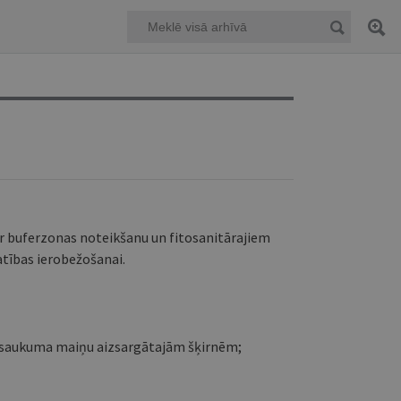
r buferzonas noteikšanu un fitosanitārajiem
tības ierobežošanai.
osaukuma maiņu aizsargātajām šķirnēm;