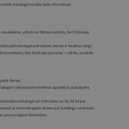
ļvietnē. Katalogā norāda šādu informāciju:
 nosaukumu, adresi un tālruņa numuru, bet fiziskajai
šnieka pilnvarotajam pārstāvim, kuram ir tiesības slēgt
ālruņa numuru, bet fiziskajai personai — vārdu, uzvārdu
ājamā šķirne;
atalogā ir iekļauta kā noteiktos apstākļos audzējama
ekļaušanu katalogā vai svītrošanu no tā, kā arī par
saskaņā ar normatīvajiem aktiem par kataloga veidošanu
par pieņemtajiem lēmumiem.