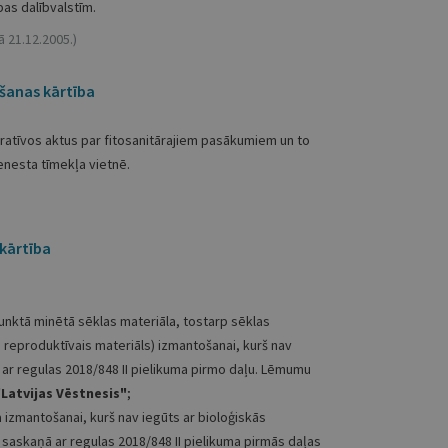
as dalībvalstīm.
ā 21.12.2005.)
ošanas kārtība
ratīvos aktus par fitosanitārajiem pasākumiem un to
enesta tīmekļa vietnē.
kārtība
punktā minētā sēklas materiāla, tostarp sēklas
 reproduktīvais materiāls) izmantošanai, kurš nav
 ar regulas
2018/848
II pielikuma pirmo daļu. Lēmumu
"Latvijas Vēstnesis"
;
a izmantošanai, kurš nav iegūts ar bioloģiskās
) saskaņā ar regulas
​2018/848
II pielikuma pirmās daļas