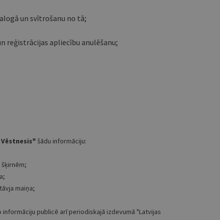
talogā un svītrošanu no tā;
n reģistrācijas apliecību anulēšanu;
 Vēstnesis"
šādu informāciju:
 šķirnēm;
a;
stāvja maiņa;
 informāciju publicē arī periodiskajā izdevumā "Latvijas