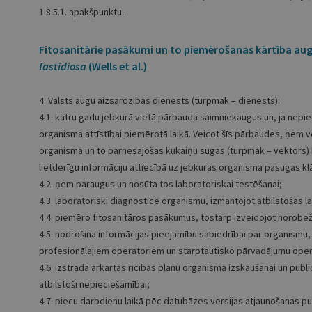
1.8.5.1. apakšpunktu.
Fitosanitārie pasākumi un to piemērošanas kārtība aug
fastidiosa
(Wells et al.)
4. Valsts augu aizsardzības dienests (turpmāk – dienests):
4.1. katru gadu jebkurā vietā pārbauda saimniekaugus un, ja nepiec
organisma attīstībai piemērotā laikā. Veicot šīs pārbaudes, ņem 
organisma un to pārnēsājošās kukaiņu sugas (turpmāk – vektors) bi
lietderīgu informāciju attiecībā uz jebkuras organisma pasugas klā
4.2. ņem paraugus un nosūta tos laboratoriskai testēšanai;
4.3. laboratoriski diagnosticē organismu, izmantojot atbilstošas
4.4. piemēro fitosanitāros pasākumus, tostarp izveidojot norobež
4.5. nodrošina informācijas pieejamību sabiedrībai par organismu, 
profesionālajiem operatoriem un starptautisko pārvadājumu oper
4.6. izstrādā ārkārtas rīcības plānu organisma izskaušanai un publi
atbilstoši nepieciešamībai;
4.7. piecu darbdienu laikā pēc datubāzes versijas atjaunošanas 