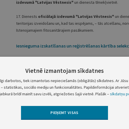
izdevumā
"Latvijas Vēstnesis"
un dienesta tīmekļvietnē.
17. Dienests
oficiālajā izdevumā
"Latvijas Vēstnesis"
un diene
teritorijas izveidošanu un, kad tas iespējams, – tās atcelšanu, noro
īstenojamajiem fitosanitārajiem pasākumiem.
Iesnieguma izskatīšanas un reģistrēšanas kārtība selekc
7. Dienests par reģistrētajiem iesniegumiem publicē laikrakstā
"L
Augu Šķirņu Biļetens" šādu informāciju:
Vietnē izmantojam sīkdatnes
7.1. iesnieguma reģistrācijas numurs un datums;
tīgi darbotos, tiek izmantotas nepieciešamās (obligātās) sīkdatnes. Ar Jūsu 
7.2. selekcionāra un pilnvarotā pārstāvja vārds, uzvārds vai nosa
– statistikas, sociālo mediju un funkcionalitātes. Papildinformācijai atveriet 
7.3. augu sugas latviskais un latīniskais nosaukums;
jebkurā brīdī mainīt savu izvēli, atgriežoties šajā vietnē. Plašāk –
sīkdatņu po
7.4. pieteiktais šķirnes nosaukums;
7.5. valsts starptautiskais kods.
PIEŅEMT VISAS
Latvijas augu šķirņu kataloga nolikums