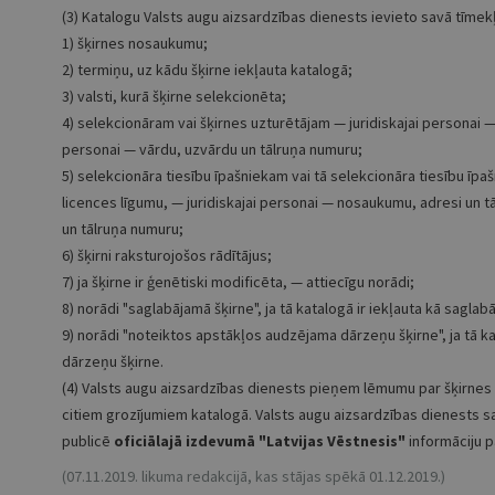
(3) Katalogu Valsts augu aizsardzības dienests ievieto savā tīmek
1) šķirnes nosaukumu;
2) termiņu, uz kādu šķirne iekļauta katalogā;
3) valsti, kurā šķirne selekcionēta;
4) selekcionāram vai šķirnes uzturētājam — juridiskajai personai —
personai — vārdu, uzvārdu un tālruņa numuru;
5) selekcionāra tiesību īpašniekam vai tā selekcionāra tiesību īpa
licences līgumu, — juridiskajai personai — nosaukumu, adresi un t
un tālruņa numuru;
6) šķirni raksturojošos rādītājus;
7) ja šķirne ir ģenētiski modificēta, — attiecīgu norādi;
8) norādi "saglabājamā šķirne", ja tā katalogā ir iekļauta kā saglab
9) norādi "noteiktos apstākļos audzējama dārzeņu šķirne", ja tā k
dārzeņu šķirne.
(4) Valsts augu aizsardzības dienests pieņem lēmumu par šķirnes i
citiem grozījumiem katalogā. Valsts augu aizsardzības dienests 
publicē
oficiālajā izdevumā
"Latvijas Vēstnesis"
informāciju 
(07.11.2019. likuma redakcijā, kas stājas spēkā 01.12.2019.)