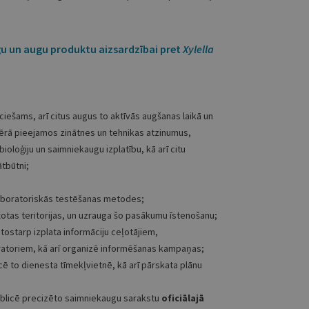
u un augu produktu aizsardzībai pret
Xylella
iešams, arī citus augus to aktīvās augšanas laikā un
vērā pieejamos zinātnes un tehnikas atzinumus,
oloģiju un saimniekaugu izplatību, kā arī citu
tbūtni;
 laboratoriskās testēšanas metodes;
otas teritorijas, un uzrauga šo pasākumu īstenošanu;
tostarp izplata informāciju ceļotājiem,
atoriem, kā arī organizē informēšanas kampaņas;
cē to dienesta tīmekļvietnē, kā arī pārskata plānu
publicē precizēto saimniekaugu sarakstu
oficiālajā