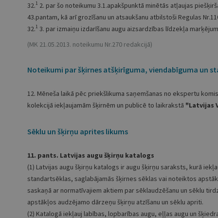
1
32.
2. par šo noteikumu 3.1.apakšpunktā minētās atļaujas piešķirš
43.pantam, kā arī grozīšanu un atsaukšanu atbilstoši Regulas Nr.1
1
32.
3. par izmaiņu izdarīšanu augu aizsardzības līdzekļa marķēju
(MK 21.05.2013. noteikumu Nr.270 redakcijā)
Noteikumi par šķirnes atšķirīguma, viendabīguma un st
12. Mēneša laikā pēc priekšlikuma saņemšanas no ekspertu komi
kolekcijā iekļaujamām šķirnēm un publicē to laikrakstā
"Latvijas 
Sēklu un šķirņu aprites likums
11. pants. Latvijas augu šķirņu katalogs
(1) Latvijas augu šķirņu katalogs ir augu šķirņu saraksts, kurā iekļ
standartsēklas, saglabājamās šķirnes sēklas vai noteiktos apstā
saskaņā ar normatīvajiem aktiem par sēklaudzēšanu un sēklu tirdzn
apstākļos audzējamo dārzeņu šķirņu atzīšanu un sēklu apriti.
(2) Katalogā iekļauj labības, lopbarības augu, eļļas augu un šķied