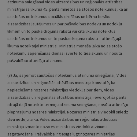
atzinuma sniegšanai Vides aizsardzības un reģionālās attīstības
ministrijai šā likuma 45. pantā minētos saistošos noteikumus, kā arī
saistošos noteikumus sociālās drošības un bērnu tiesību
aizsardzības jautājumos un par pašvaldības nodevu un nodokļu
likmēm un to paskaidrojuma rakstu vai citā likumā noteiktus
saistošos noteikumus un to paskaidrojuma rakstu – attiecīgajā
likumā noteiktajai ministrijai. Ministrija mēneša laikā no saistošo
noteikumu saņemšanas dienas izvērtē to tiesiskumu un nosūta
pašvaldībai attiecīgu atzinumu.
(3) Ja, saņemot saistošos noteikumus atzinuma sniegšanai, Vides
aizsardzības un reģionālās attīstības ministrija konstatē, ka
nepieciešams nozares ministrijas viedoklis par tiem, Vides
aizsardzības un reģionālās attīstības ministrija, ievērojot šā panta
otrajā daļā noteikto termiņu atzinuma sniegšanai, nosūta attiecīgu
pieprasījumu nozares ministrijai. Nozares ministrija viedokli sniedz
divu nedēļu laikā. Vides aizsardzības un reģionālās attīstības
ministrija izmanto nozares ministrijas viedokli atzinuma
sagatavošanai. Pašvaldība ir tiesīga lūgt nozares ministrijas