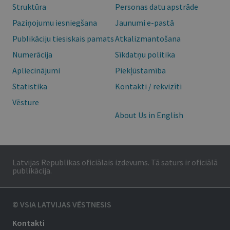
Struktūra
Personas datu apstrāde
Paziņojumu iesniegšana
Jaunumi e-pastā
Publikāciju tiesiskais pamats
Atkalizmantošana
Numerācija
Sīkdatņu politika
Apliecinājumi
Piekļūstamība
Statistika
Kontakti / rekvizīti
Vēsture
About Us in English
Latvijas Republikas oficiālais izdevums. Tā saturs ir oficiālā
publikācija.
© VSIA LATVIJAS VĒSTNESIS
Kontakti