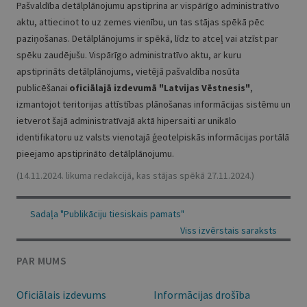
Pašvaldība detālplānojumu apstiprina ar vispārīgo administratīvo
aktu, attiecinot to uz zemes vienību, un tas stājas spēkā pēc
paziņošanas. Detālplānojums ir spēkā, līdz to atceļ vai atzīst par
spēku zaudējušu. Vispārīgo administratīvo aktu, ar kuru
apstiprināts detālplānojums, vietējā pašvaldība nosūta
publicēšanai
oficiālajā izdevumā
"Latvijas Vēstnesis"
,
izmantojot teritorijas attīstības plānošanas informācijas sistēmu un
ietverot šajā administratīvajā aktā hipersaiti ar unikālo
identifikatoru uz valsts vienotajā ģeotelpiskās informācijas portālā
pieejamo apstiprināto detālplānojumu.
(14.11.2024. likuma redakcijā, kas stājas spēkā 27.11.2024.)
Sadaļa "Publikāciju tiesiskais pamats"
Viss izvērstais saraksts
PAR MUMS
Oficiālais izdevums
Informācijas drošība