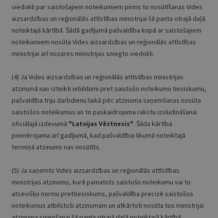
viedokli par saistošajiem noteikumiem pirms to nosūtīšanas Vides
aizsardzības un reģionālās attīstības ministrijai šā panta otrajā daļā
noteiktajā kārtībā. Šādā gadījumā pašvaldība kopā ar saistošajiem
noteikumiem nosūta Vides aizsardzības un reģionālās attīstības
ministrijai arī nozares ministrijas sniegto viedokli.
(4) Ja Vides aizsardzības un reģionālās attīstības ministrijas
atzinumā nav izteikti iebildumi pret saistošo noteikumu tiesiskumu,
pašvaldība triju darbdienu laikā pēc atzinuma saņemšanas nosūta
saistošos noteikumus un to paskaidrojuma rakstu izsludināšanai
oficiālajā izdevumā
"Latvijas Vēstnesis"
. Šāda kārtība
piemērojama arī gadījumā, kad pašvaldībai likumā noteiktajā
termiņā atzinums nav nosūtīts.
(5) Ja saņemts Vides aizsardzības un reģionālās attīstības
ministrijas atzinums, kurā pamatots saistošo noteikumu vai to
atsevišķu normu prettiesiskums, pašvaldība precizē saistošos
noteikumus atbilstoši atzinumam un atkārtoti nosūta tos ministrijai
atzinuma sniegšanai šā panta otrajā daļā noteiktajā kārtībā.