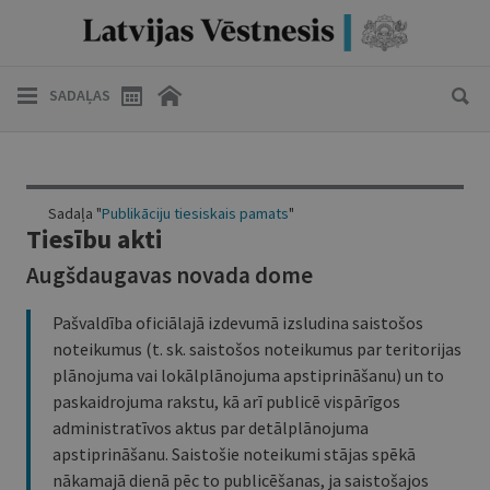
SADAĻAS
Sadaļa "
Publikāciju tiesiskais pamats
"
Tiesību akti
Augšdaugavas novada dome
Pašvaldība oficiālajā izdevumā izsludina saistošos
noteikumus (t. sk. saistošos noteikumus par teritorijas
plānojuma vai lokālplānojuma apstiprināšanu) un to
paskaidrojuma rakstu, kā arī publicē vispārīgos
administratīvos aktus par detālplānojuma
apstiprināšanu. Saistošie noteikumi stājas spēkā
nākamajā dienā pēc to publicēšanas, ja saistošajos