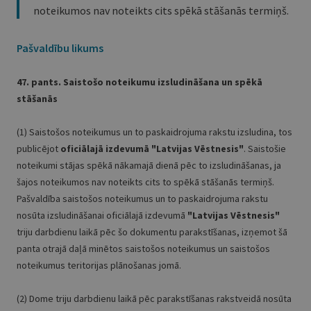
noteikumos nav noteikts cits spēkā stāšanās termiņš.
Pašvaldību likums
47. pants. Saistošo noteikumu izsludināšana un spēkā
stāšanās
(1) Saistošos noteikumus un to paskaidrojuma rakstu izsludina, tos
publicējot
oficiālajā izdevumā
"Latvijas Vēstnesis"
. Saistošie
noteikumi stājas spēkā nākamajā dienā pēc to izsludināšanas, ja
šajos noteikumos nav noteikts cits to spēkā stāšanās termiņš.
Pašvaldība saistošos noteikumus un to paskaidrojuma rakstu
nosūta izsludināšanai oficiālajā izdevumā
"Latvijas Vēstnesis"
triju darbdienu laikā pēc šo dokumentu parakstīšanas, izņemot šā
panta otrajā daļā minētos saistošos noteikumus un saistošos
noteikumus teritorijas plānošanas jomā.
(2) Dome triju darbdienu laikā pēc parakstīšanas rakstveidā nosūta