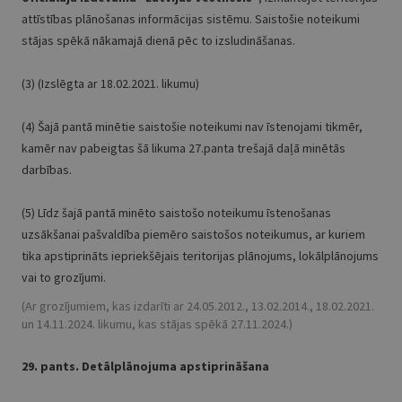
attīstības plānošanas informācijas sistēmu. Saistošie noteikumi
stājas spēkā nākamajā dienā pēc to izsludināšanas.
(3)
(Izslēgta ar 18.02.2021. likumu)
(4) Šajā pantā minētie saistošie noteikumi nav īstenojami tikmēr,
kamēr nav pabeigtas šā likuma 27.panta trešajā daļā minētās
darbības.
(5) Līdz šajā pantā minēto saistošo noteikumu īstenošanas
uzsākšanai pašvaldība piemēro saistošos noteikumus, ar kuriem
tika apstiprināts iepriekšējais teritorijas plānojums, lokālplānojums
vai to grozījumi.
(Ar grozījumiem, kas izdarīti ar 24.05.2012., 13.02.2014., 18.02.2021.
un 14.11.2024. likumu, kas stājas spēkā 27.11.2024.)
29. pants. Detālplānojuma apstiprināšana