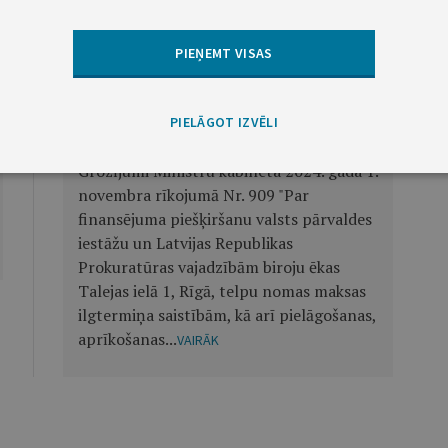
PIEŅEMT VISAS
Nākamā
PIELĀGOT IZVĒLI
Ministru kabineta rīkojums Nr. 235
Grozījumi Ministru kabineta 2024. gada 1.
novembra rīkojumā Nr. 909 "Par
finansējuma piešķiršanu valsts pārvaldes
iestāžu un Latvijas Republikas
Prokuratūras vajadzībām biroju ēkas
Talejas ielā 1, Rīgā, telpu nomas maksas
ilgtermiņa saistībām, kā arī pielāgošanas,
aprīkošanas...
VAIRĀK