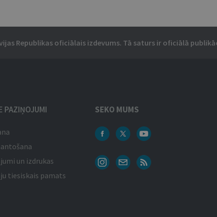
vijas Republikas oficiālais izdevums. Tā saturs ir oficiālā publikāc
IE PAZIŅOJUMI
SEKO MUMS
ana
mantošana
jumi un izdrukas
ju tiesiskais pamats