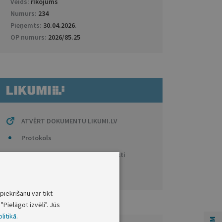
Veids:
rīkojums
Numurs:
234
Pieņemts:
30.04.2026
.
OP numurs:
2026/85.25
ATVĒRT DOKUMENTU LIKUMI.LV
Protokols
Anotācijas / Tiesību aktu projekti
Citi saistītie dokumenti
piekrišanu var tikt
"Pielāgot izvēli". Jūs
litikā
.