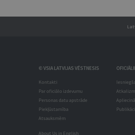
Lat
© VSIA LATVIJAS VĒSTNESIS
OFICIĀL
Kontakti
Iesniegš
Par oficiālo izdevumu
Atkaliz
Personas datu apstrāde
Apliecinā
Piekļūstamība
Publikāci
Atsauksmēm
About Us in English