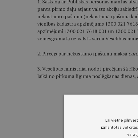
1. Saskaņā ar Publiskas personas mantas atsa
panta pirmo daļu atļaut valsts akciju sabiedr
nekustamo īpašumu (nekustamā īpašuma kada
vienības kadastra apzīmējums 1300 021 7618)
apzīmējumi 1300 021 7618 001 un 1300 021 76
zemesgrāmatā uz valsts vārda Veselības minis
2. Pircējs par nekustamo īpašumu maksā
eur
3. Veselības ministrijai nodot pircējam šā r
laikā no pirkuma līguma noslēgšanas dienas,
Lai vietne pilnvēr
izmantotas vēl citas 
varat 