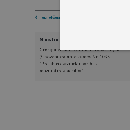
Iepriekšējā
Ministru kabineta noteikumi Nr. 240
Grozījums Ministru kabineta 2010. gada
9. novembra noteikumos Nr. 1035
"Prasības dzīvnieku barības
mazumtirdzniecībai"