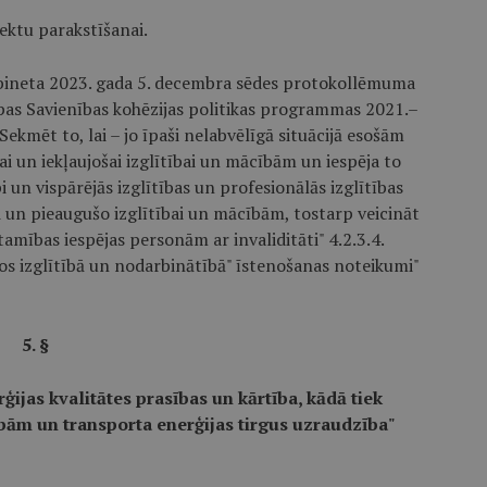
ektu parakstīšanai.
kabineta 2023. gada 5. decembra sēdes protokollēmuma
opas Savienības kohēzijas politikas programmas 2021.–
Sekmēt to, lai – jo īpaši nelabvēlīgā situācijā esošām
i un iekļaujošai izglītībai un mācībām un iespēja to
i un vispārējās izglītības un profesionālās izglītības
ai un pieaugušo izglītībai un mācībām, tostarp veicināt
amības iespējas personām ar invaliditāti" 4.2.3.4.
 izglītībā un nodarbinātībā" īstenošanas noteikumi"
5. §
ijas kvalitātes prasības un kārtība, kādā tiek
ībām un transporta enerģijas tirgus uzraudzība"