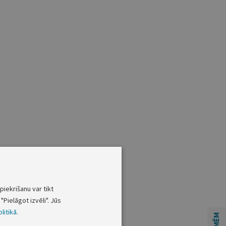
piekrišanu var tikt
"Pielāgot izvēli". Jūs
litikā
.