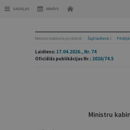
SADAĻAS
ARHĪVS
Ministru kabineta protokoli:
Šajā laidienā
1
Pēdējās
Laidiens:
17.04.2026., Nr. 74
Oficiālās publikācijas Nr.:
2026/74.5
Ministru kabi