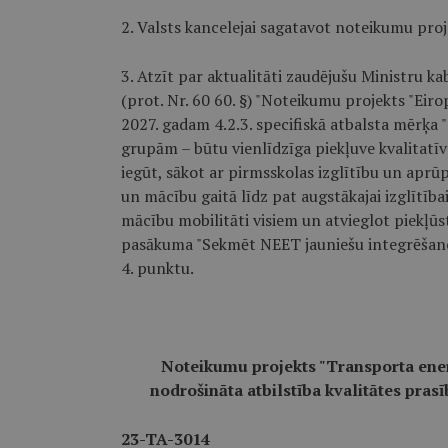
2. Valsts kancelejai sagatavot noteikumu proj
3. Atzīt par aktualitāti zaudējušu Ministru 
(prot. Nr. 60 60. §) "Noteikumu projekts "Eir
2027. gadam 4.2.3. specifiskā atbalsta mērķa "
grupām – būtu vienlīdzīga piekļuve kvalitatīva
iegūt, sākot ar pirmsskolas izglītību un aprūp
un mācību gaitā līdz pat augstākajai izglītīb
mācību mobilitāti visiem un atvieglot piekļūst
pasākuma "Sekmēt NEET jauniešu integrēšanos
4. punktu.
Noteikumu projekts "Transporta enerģ
nodrošināta atbilstība kvalitātes pras
23-TA-3014