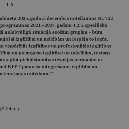
4. §
abineta 2023. gada 5. decembra noteikumos Nr. 722
s programmas 2021.–2027. gadam 4.2.3. specifiskā
paši nelabvēlīgā situācijā esošām grupām – būtu
aujošai izglītībai un mācībām un iespēja to iegūt,
n vispārējās izglītības un profesionālās izglītības
ītībai un pieaugušo izglītībai un mācībām, tostarp
 atvieglot piekļūstamības iespējas personām ar
kmēt NEET jauniešu integrēšanos izglītībā un
 īstenošanas noteikumi""
_____________________
(E. Siliņa)