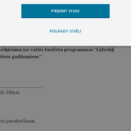
PIEŅEMT VISAS
ektu parakstīšanai.
PIELĀGOT IZVĒLI
3. §
piešķiršanu no valsts budžeta programmas "Līdzekļi
tiem gadījumiem""
_____________________
(E. Siliņa)
ktu parakstīšanai.