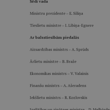
Sēdi vada
Ministru prezidente ‒ E. Siliņa
Tieslietu ministre ‒ I. Lībiņa-Egnere
Ar balsstiesībām piedalās
Aizsardzības ministrs ‒ A. Sprūds
Ārlietu ministre ‒ B. Braže
Ekonomikas ministrs ‒ V. Valainis
Finanšu ministrs ‒ A. Ašeradens
Iekšlietu ministrs ‒ R. Kozlovskis
Izglītības un zinātnes ministre ‒ D. Melbārde