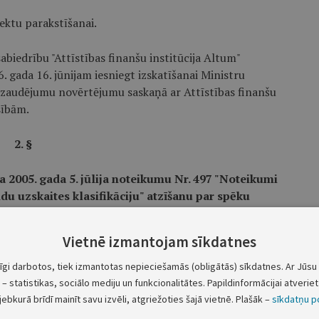
ektu parakstīšanai.
sabiedrību "Attīstības finanšu institūcija Altum"
 gada 16. jūnijam iesniegt izskatīšanai Ministru
zaudējumu novērtējumu saskaņā ar Attīstības finanšu
sībām.
2. §
 2005. gada 5. jūlija noteikumu Nr. 497 "Noteikumi
du uzskaites klasifikāciju" atzīšanu par spēku
udējušiem"
Vietnē izmantojam sīkdatnes
tīgi darbotos, tiek izmantotas nepieciešamās (obligātās) sīkdatnes. Ar Jūsu 
_____________________
– statistikas, sociālo mediju un funkcionalitātes. Papildinformācijai atveriet 
(E. Siliņa)
jebkurā brīdī mainīt savu izvēli, atgriežoties šajā vietnē. Plašāk –
sīkdatņu po