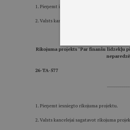
1. Pieņemt iesniegto noteikumu projektu.
2. Valsts kancelejai sagatavot noteikumu proj
Rīkojuma projekts "Par finanšu līdzekļu 
neparedzē
26-TA-577
___________
1. Pieņemt iesniegto rīkojuma projektu.
2. Valsts kancelejai sagatavot rīkojuma proje