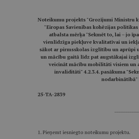
Noteikumu projekts "Grozījumi Ministru k
"Eiropas Savienības kohēzijas politika
atbalsta mērķa "Sekmēt to, lai – jo ī
vienlīdzīga piekļuve kvalitatīvai un iekļ
sākot ar pirmsskolas izglītību un aprūpi u
un mācību gaitā līdz pat augstākajai izgl
veicināt mācību mobilitāti visiem un
invaliditāti" 4.2.3.4. pasākuma "Se
nodarbinātībā"
25-TA-2839
___________
1. Pieņemt iesniegto noteikumu projektu.