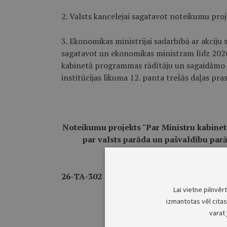
2. Valsts kancelejai sagatavot noteikumu proj
3. Ekonomikas ministrijai sadarbībā ar akciju 
sagatavot un ekonomikas ministram līdz 2026.
kabinetā programmas rādītāju un sagaidāmo 
institūcijas likuma 12. panta trešās daļas pra
Noteikumu projekts "Par Ministru kabineta
par valsts parāda un pašvaldību parā
za
26-TA-302
Lai vietne pilnvēr
___________
izmantotas vēl citas 
varat 