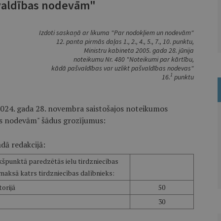
valdības nodevām"
Izdoti saskaņā ar likuma "Par nodokļiem un nodevām"
12. panta pirmās daļas 1., 2., 4., 5., 7., 10. punktu,
Ministru kabineta 2005. gada 28. jūnija
noteikumu Nr. 480 "Noteikumi par kārtību,
kādā pašvaldības var uzlikt pašvaldības nodevas"
1
16.
punktu
024. gada 28. novembra saistošajos noteikumos
as nodevām" šādus grozījumus:
dā redakcijā:
kšpunktā paredzētās ielu tirdzniecības
aksā katrs tirdzniecības dalībnieks:
orijā
50
30