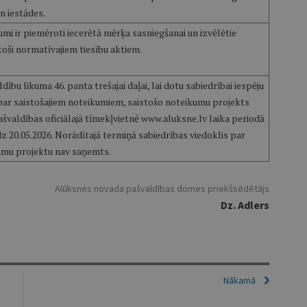
 iestādes.
umi ir piemēroti iecerētā mērķa sasniegšanai un izvēlētie
stoši normatīvajiem tiesību aktiem.
dību likuma 46. panta trešajai daļai, lai dotu sabiedrībai iespēju
 par saistošajiem noteikumiem, saistošo noteikumu projekts
ašvaldības oficiālajā tīmekļvietnē www.aluksne.lv laika periodā
īdz 20.05.2026. Norādītajā termiņā sabiedrības viedoklis par
umu projektu nav saņemts.
Alūksnes novada pašvaldības domes priekšsēdētājs
Dz. Adlers
Nākamā