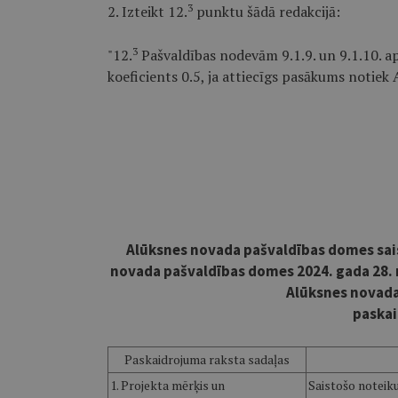
3
2. Izteikt 12.
punktu šādā redakcijā:
3
"12.
Pašvaldības nodevām 9.1.9. un 9.1.10. 
koeficients 0.5, ja attiecīgs pasākums notiek 
Alūksnes novada pašvaldības domes sai
novada pašvaldības domes 2024. gada 28.
Alūksnes novad
paskai
Paskaidrojuma raksta sadaļas
1. Projekta mērķis un
Saistošo noteiku