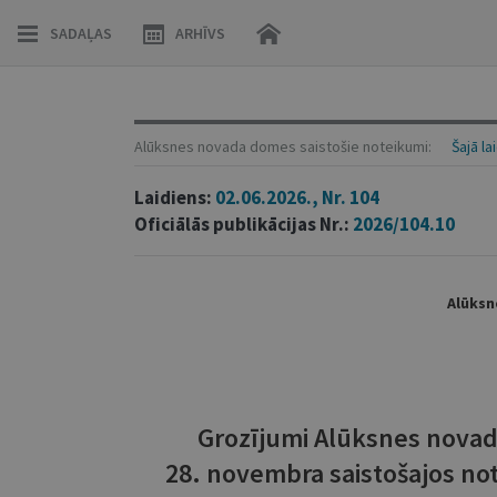
SADAĻAS
ARHĪVS
Alūksnes novada domes saistošie noteikumi:
Šajā la
Laidiens:
02.06.2026., Nr. 104
Oficiālās publikācijas Nr.:
2026/104.10
Alūksn
Grozījumi Alūksnes novad
28. novembra saistošajos no