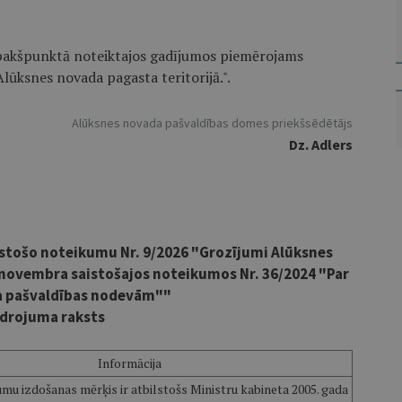
apakšpunktā noteiktajos gadījumos piemērojams
Alūksnes novada pagasta teritorijā.".
Alūksnes novada pašvaldības domes priekšsēdētājs
Dz. Adlers
stošo noteikumu Nr. 9/2026 "Grozījumi Alūksnes
 novembra saistošajos noteikumos Nr. 36/2024 "Par
a pašvaldības nodevām""
drojuma raksts
Informācija
mu izdošanas mērķis ir atbilstošs Ministru kabineta 2005. gada