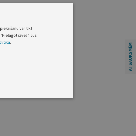
piekrišanu var tikt
"Pielāgot izvēli". Jūs
litikā
.
ATSAUKSMĒM