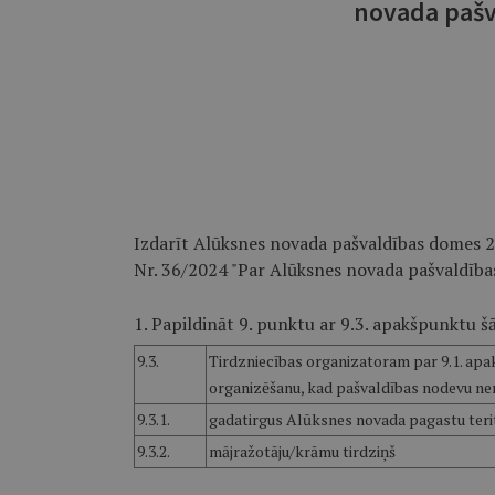
novada paš
Izdarīt Alūksnes novada pašvaldības domes 2
Nr. 36/2024 "Par Alūksnes novada pašvaldīb
1. Papildināt 9. punktu ar 9.3. apakšpunktu šā
9.3.
Tirdzniecības organizatoram par 9.1. apa
organizēšanu, kad pašvaldības nodevu nem
9.3.1.
gadatirgus Alūksnes novada pagastu terit
9.3.2.
mājražotāju/krāmu tirdziņš