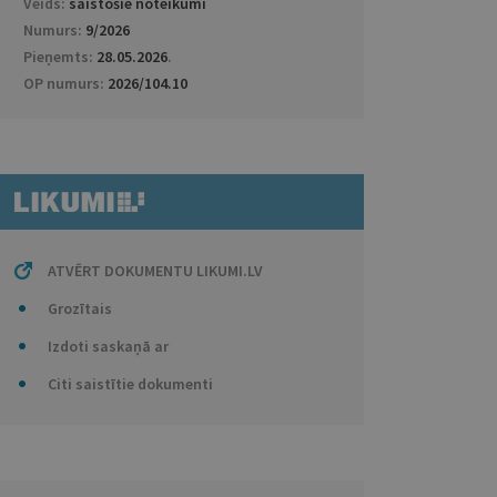
Veids:
saistošie noteikumi
Numurs:
9/2026
Pieņemts:
28.05.2026
.
OP numurs:
2026/104.10
ATVĒRT DOKUMENTU LIKUMI.LV
Grozītais
Izdoti saskaņā ar
Citi saistītie dokumenti