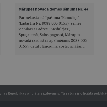
Mārupes novada domes lēmums Nr. 44
Par nekustamā īpašuma "Kamoliņi"
(kadastra Nr. 8088 005 0155), zemes
vienības ar adresi "Medulejas",
Spuņciemā, Salas pagastā, Mārupes
novadā (kadastra apzīmējums 8088 005
0155), detālplānojuma apstiprināšanu
vijas Republikas oficiālais izdevums. Tā saturs ir oficiālā publikāc