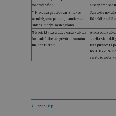
nodrošināšanu
amatpersonas un
7. Projekta prasību un izmaksu
Saistošie noteik
samērīgums pret ieguvumiem, ko
līdzekļi ir atbil
sniedz mērķa sasniegšana
8. Projekta izstrādes gaitā veiktās
Atbilstoši Pašval
konsultācijas ar privātpersonām
izteikt viedokli
un institūcijām
tika publicēts p
no 06.05.2026. l
saistošo noteik
Iepriekšējā