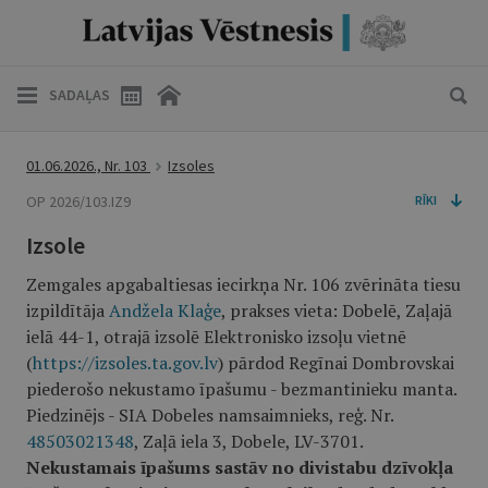
SADAĻAS
01.06.2026., Nr. 103
Izsoles
OP 2026/103.IZ9
RĪKI
Izsole
Zemgales apgabaltiesas iecirkņa Nr. 106 zvērināta tiesu
izpildītāja
Andžela Klaģe
, prakses vieta: Dobelē, Zaļajā
ielā 44-1, otrajā izsolē Elektronisko izsoļu vietnē
(
https://izsoles.ta.gov.lv
) pārdod Regīnai Dombrovskai
piederošo nekustamo īpašumu - bezmantinieku manta.
Piedzinējs - SIA Dobeles namsaimnieks, reģ. Nr.
48503021348
, Zaļā iela 3, Dobele, LV-3701.
Nekustamais īpašums sastāv no divistabu dzīvokļa