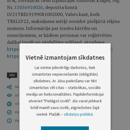
EUR, zvērinātas tiesu izpildītājas Andželas Klaģes, reģ.
Nr.
13036910026
, depozīta kontā
LV21TREL9199081002000, Valsts kasē, kods
TRELLV22, maksājuma mērķī norādot piešķirtā rēķina
numuru. Informācija par izsoles kārtību un
nosacījumiem, ar kādiem personas var reģistrēties
dalībai izsolē un piedalīties solīšanā, atrodama
https://izsoles.ta.gov.lv
. Izsoles norises noteikumi:
https://izsoles.ta.gov.lv/lietosanas-noteikumi
.
Vietnē izmantojam sīkdatnes
Lai vietne pilnvērtīgi darbotos, tiek
izmantotas nepieciešamās (obligātās)
RĪKI
sīkdatnes. Ar Jūsu piekrišanu var tikt
PASTĀSTI CITIEM
izmantotas vēl citas – statistikas, sociālo
mediju un funkcionalitātes. Papildinformācijai
ATVĒRT PUBLIKĀCIJU (PDF)
atveriet "Pielāgot izvēli". Jūs varat jebkurā
IZDRUKĀT PUBLIKĀCIJU
brīdī mainīt savu izvēli, atgriežoties šajā
PAR INFORMĀCIJAS DROŠĪBU
vietnē. Plašāk –
sīkdatņu politikā
.
PAR ŠO GRUPU