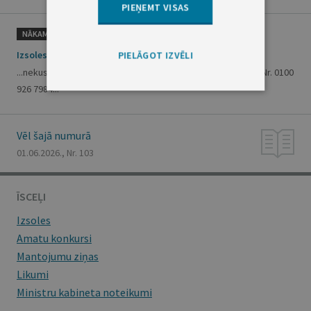
PIEŅEMT VISAS
NĀKAMAIS
Izsoles
PIELĀGOT IZVĒLI
...nekustamo īpašumu Raņķa dambī 30-1802, Rīgā, kadastra Nr. 0100
926 7984...
Vēl šajā numurā
01.06.2026., Nr. 103
ĪSCEĻI
Izsoles
Amatu konkursi
Mantojumu ziņas
Likumi
Ministru kabineta noteikumi