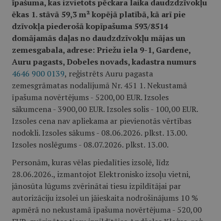
īpašuma, kas izvietots pēckara laika daudzdzīvokļu
ēkas 1. stāvā 59,3 m² kopējā platībā, kā arī pie
dzīvokļa piederošā kopīpašuma 593/8514
domājamās daļas no daudzdzīvokļu mājas un
zemesgabala, adrese: Priežu iela 9-1, Gardene,
Auru pagasts, Dobeles novads, kadastra numurs
4646 900 0139
, reģistrēts Auru pagasta
zemesgrāmatas nodalījumā Nr. 451 1. Nekustamā
īpašuma novērtējums - 5200,00 EUR. Izsoles
sākumcena - 3900,00 EUR. Izsoles solis - 100,00 EUR.
Izsoles cena nav apliekama ar pievienotās vērtības
nodokli. Izsoles sākums - 08.06.2026. plkst. 13.00.
Izsoles noslēgums - 08.07.2026. plkst. 13.00.
Personām, kuras vēlas piedalīties izsolē, līdz
28.06.2026., izmantojot Elektronisko izsoļu vietni,
jānosūta lūgums zvērinātai tiesu izpildītājai par
autorizāciju izsolei un jāieskaita nodrošinājums 10 %
apmērā no nekustamā īpašuma novērtējuma - 520,00