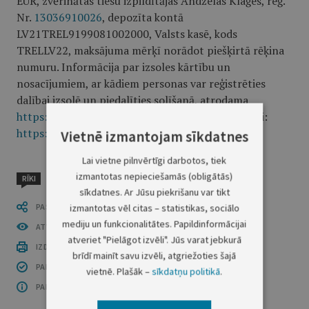
EUR, zvērinātas tiesu izpildītājas Andželas Klaģes, reģ.
Nr.
13036910026
, depozīta kontā
LV21TREL9199081002000, Valsts kasē, kods
TRELLV22, maksājuma mērķī norādot piešķirtā rēķina
numuru. Informācija par izsoles kārtību un
nosacījumiem, ar kādiem personas var reģistrēties
dalībai izsolē un piedalīties solīšanā, atrodama
https://izsoles.ta.gov.lv
. Izsoles norises noteikumi:
https://izsoles.ta.gov.lv/lietosanas-noteikumi
.
Vietnē izmantojam sīkdatnes
Lai vietne pilnvērtīgi darbotos, tiek
izmantotas nepieciešamās (obligātās)
RĪKI
sīkdatnes. Ar Jūsu piekrišanu var tikt
PASTĀSTI CITIEM
izmantotas vēl citas – statistikas, sociālo
mediju un funkcionalitātes. Papildinformācijai
ATVĒRT PUBLIKĀCIJU (PDF)
atveriet "Pielāgot izvēli". Jūs varat jebkurā
IZDRUKĀT PUBLIKĀCIJU
brīdī mainīt savu izvēli, atgriežoties šajā
PAR INFORMĀCIJAS DROŠĪBU
vietnē. Plašāk –
sīkdatņu politikā
.
PAR ŠO GRUPU