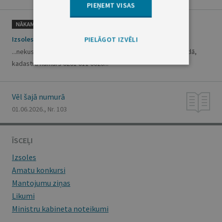
PIEŅEMT VISAS
NĀKAMAIS
Izsoles
PIELĀGOT IZVĒLI
...nekustamo īpašumu Ēdoles ielā 18, Kuldīgā, Kuldīgas novadā,
kadastra numurs 6201 011 0020...
Vēl šajā numurā
01.06.2026., Nr. 103
ĪSCEĻI
Izsoles
Amatu konkursi
Mantojumu ziņas
Likumi
Ministru kabineta noteikumi