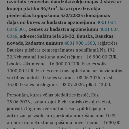
izvietots renovētas daudzdzīvokļu mājas 2. stāvā ar
kopējo platību 36,9 m², kā arī pie dzīvokļa
piederošas kopīpašuma 352/22823 domājamās
daļas no būves ar kadastra apzīmējumu
4001 004
0046 001
, zemes ar kadastra apzīmējumu
4001 004
0046
, adrese: Salātu iela 20-32, Bauska, Bauskas
novads, kadastra numurs
4001 900 1800
, reģistrēts
Bauskas pilsētas zemesgrāmatas nodalījumā Nr. 192
32.Nekustamā īpašuma novērtējums - 16 900,00 EUR.
Izsoles sākumcena - 16 900,00 EUR. Izsoles solis -
1000,00 EUR. Izsoles cena nav apliekama ar pievienotās
vērtības nodokli. Izsoles sākums - 08.06.2026. plkst.
13.00 Izsoles noslēgums - 08.07.2026. plkst. 13.00.
Personām, kuras vēlas piedalīties izsolē, līdz
28.06.2026., izmantojot Elektronisko izsoļu vietni,
jānosūta lūgums zvērinātai tiesu izpildītājai par
autorizāciju izsolei un jāieskaita nodrošinājums 10 %
apmērā no nekustamā īpašuma novērtējuma - 1690,00