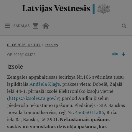
SADAĻAS
01.06.2026., Nr. 103
Izsoles
OP 2026/103.IZ2
RĪKI
Izsole
Zemgales apgabaltiesas iecirkņa Nr.106 zvērināta tiesu
izpildītāja
Andžela Klaģe
, prakses vieta: Dobelē, Zaļajā
ielā 44-1, pirmajā izsolē Elektronisko izsoļu vietnē
(
https://izsoles.ta.gov.lv
) pārdod Andim Ķiselim
piederošo nekustamo īpašumu. Piedzinējs - SIA Bauskas
novada komunālserviss, reģ. Nr.
43603011586
, Biržu
iela 8a, Bauska, LV-3901.
Nekustamais īpašums
sastāv no vienistabas dzīvokļa īpašuma, kas