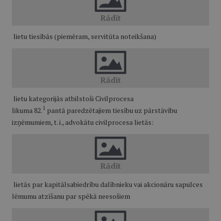
lietu tiesībās (piemēram, servitūta noteikšana)
lietu kategorijās atbilstoši Civilprocesa
1
likuma 82.
pantā paredzētajiem tiesību uz pārstāvību
izņēmumiem, t. i., advokātu civilprocesa lietās:
lietās par kapitālsabiedrību dalībnieku vai akcionāru sapulces
lēmumu atzīšanu par spēkā neesošiem