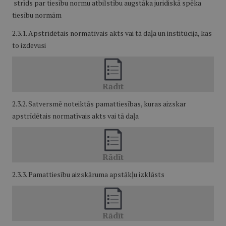
strīds par tiesību normu atbilstību augstāka juridiskā spēka
tiesību normām
2.3.1. Apstrīdētais normatīvais akts vai tā daļa un institūcija, kas
to izdevusi
2.3.2. Satversmē noteiktās pamattiesības, kuras aizskar
apstrīdētais normatīvais akts vai tā daļa
2.3.3. Pamattiesību aizskāruma apstākļu izklāsts