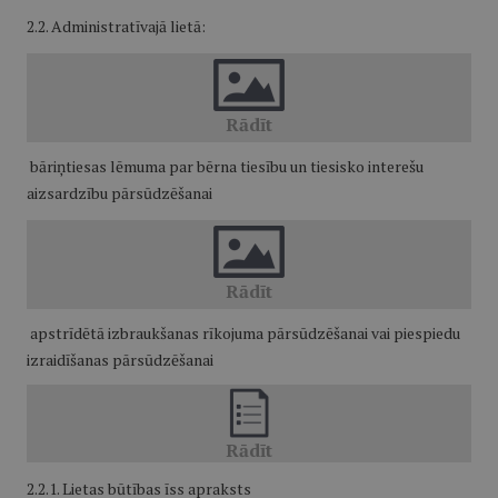
2.2. Administratīvajā lietā:
bāriņtiesas lēmuma par bērna tiesību un tiesisko interešu
aizsardzību pārsūdzēšanai
apstrīdētā izbraukšanas rīkojuma pārsūdzēšanai vai piespiedu
izraidīšanas pārsūdzēšanai
2.2.1. Lietas būtības īss apraksts