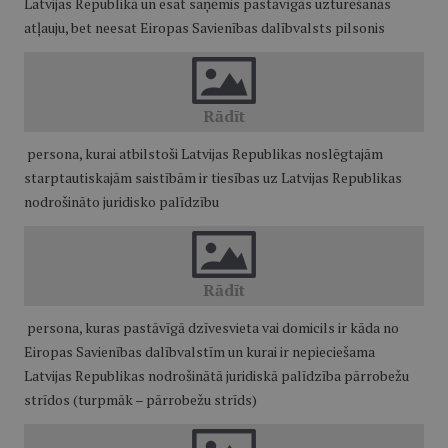
Latvijas Republikā un esat saņēmis pastāvīgās uzturēšanās
atļauju, bet neesat Eiropas Savienības dalībvalsts pilsonis
persona, kurai atbilstoši Latvijas Republikas noslēgtajām
starptautiskajām saistībām ir tiesības uz Latvijas Republikas
nodrošināto juridisko palīdzību
persona, kuras pastāvīgā dzīvesvieta vai domicils ir kāda no
Eiropas Savienības dalībvalstīm un kurai ir nepieciešama
Latvijas Republikas nodrošinātā juridiskā palīdzība pārrobežu
strīdos (turpmāk – pārrobežu strīds)