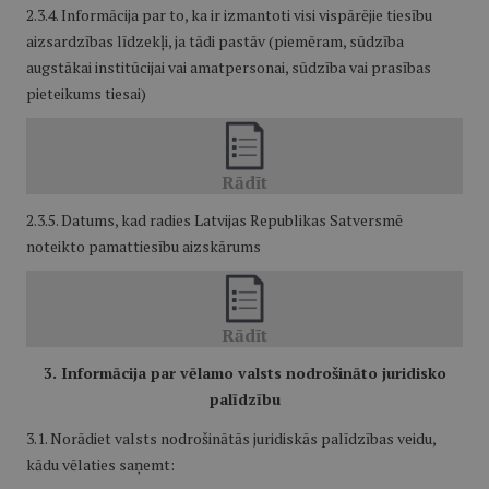
2.3.4. Informācija par to, ka ir izmantoti visi vispārējie tiesību
aizsardzības līdzekļi, ja tādi pastāv (piemēram, sūdzība
augstākai institūcijai vai amatpersonai, sūdzība vai prasības
pieteikums tiesai)
2.3.5. Datums, kad radies Latvijas Republikas Satversmē
noteikto pamattiesību aizskārums
3. Informācija par vēlamo valsts nodrošināto juridisko
palīdzību
3.1. Norādiet valsts nodrošinātās juridiskās palīdzības veidu,
kādu vēlaties saņemt: