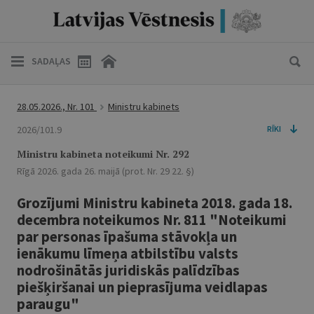
SADAĻAS
28.05.2026., Nr. 101
Ministru kabinets
2026/101.9
RĪKI
Ministru kabineta noteikumi Nr. 292
Rīgā 2026. gada 26. maijā (prot. Nr. 29 22. §)
Grozījumi Ministru kabineta 2018. gada 18.
decembra noteikumos Nr. 811 "Noteikumi
par personas īpašuma stāvokļa un
ienākumu līmeņa atbilstību valsts
nodrošinātās juridiskās palīdzības
piešķiršanai un pieprasījuma veidlapas
paraugu"