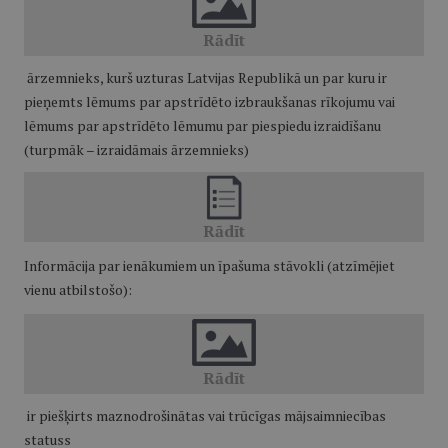
ārzemnieks, kurš uzturas Latvijas Republikā un par kuru ir
pieņemts lēmums par apstrīdēto izbraukšanas rīkojumu vai
lēmums par apstrīdēto lēmumu par piespiedu izraidīšanu
(turpmāk – izraidāmais ārzemnieks)
Informācija par ienākumiem un īpašuma stāvokli (atzīmējiet
vienu atbilstošo):
ir piešķirts maznodrošinātas vai trūcīgas mājsaimniecības
statuss