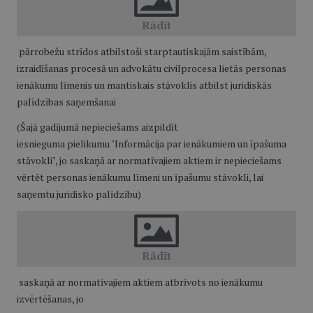
pārrobežu strīdos atbilstoši starptautiskajām saistībām,
izraidīšanas procesā un advokātu civilprocesa lietās personas
ienākumu līmenis un mantiskais stāvoklis atbilst juridiskās
palīdzības saņemšanai
(Šajā gadījumā nepieciešams aizpildīt
iesnieguma pielikumu "Informācija par ienākumiem un īpašuma
stāvokli", jo saskaņā ar normatīvajiem aktiem ir nepieciešams
vērtēt personas ienākumu līmeni un īpašumu stāvokli, lai
saņemtu juridisko palīdzību)
saskaņā ar normatīvajiem aktiem atbrīvots no ienākumu
izvērtēšanas, jo