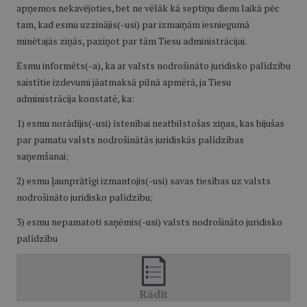
apņemos nekavējoties, bet ne vēlāk kā septiņu dienu laikā pēc
tam, kad esmu uzzinājis(-usi) par izmaiņām iesniegumā
minētajās ziņās, paziņot par tām Tiesu administrācijai.
Esmu informēts(-a), ka ar valsts nodrošināto juridisko palīdzību
saistītie izdevumi jāatmaksā pilnā apmērā, ja Tiesu
administrācija konstatē, ka:
1) esmu norādījis(-usi) īstenībai neatbilstošas ziņas, kas bijušas
par pamatu valsts nodrošinātās juridiskās palīdzības
saņemšanai;
2) esmu ļaunprātīgi izmantojis(-usi) savas tiesības uz valsts
nodrošināto juridisko palīdzību;
3) esmu nepamatoti saņēmis(-usi) valsts nodrošināto juridisko
palīdzību