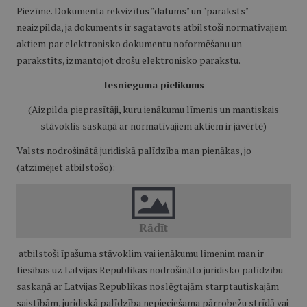
Piezīme. Dokumenta rekvizītus "datums" un "paraksts"
neaizpilda, ja dokuments ir sagatavots atbilstoši normatīvajiem
aktiem par elektronisko dokumentu noformēšanu un
parakstīts, izmantojot drošu elektronisko parakstu.
Iesnieguma pielikums
(Aizpilda pieprasītāji, kuru ienākumu līmenis un mantiskais
stāvoklis saskaņā ar normatīvajiem aktiem ir jāvērtē)
Valsts nodrošinātā juridiskā palīdzība man pienākas, jo
(atzīmējiet atbilstošo):
atbilstoši īpašuma stāvoklim vai ienākumu līmenim man ir
tiesības uz Latvijas Republikas nodrošināto juridisko palīdzību
saskaņā ar Latvijas Republikas noslēgtajām starptautiskajām
saistībām, juridiskā palīdzība nepieciešama pārrobežu strīdā vai