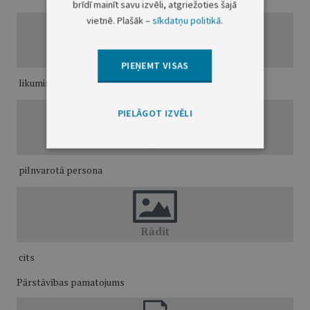
brīdī mainīt savu izvēli, atgriežoties šajā
vietnē. Plašāk –
sīkdatņu politikā
.
PIEŅEMT VISAS
likumiskais pārstāvis (aizbildnis, aizgādnis)
PIELĀGOT IZVĒLI
pilnvarotā persona
cits
Pārstāvības pamatojums