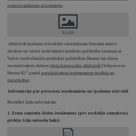
esmu izraidāmais ārzemnieks
atbilstoši īpašuma stāvoklim vai ienākumu līmenim man ir
tiesības uz valsts nodrošināto juridisko palīdzību saskaņā ar
Valsts nodrošinātās juridiskās palīdzības likumu vai citiem
normatīvajiem aktiem (
lietu kategorijās atbilstoši
Civilprocesa
1
likuma 82.
pantā
paredzētajiem izņēmumiem tiesībās uz
pārstāvību
)
Informācija par personas ienākumiem un īpašuma stāvokli
Norādiet šādu informāciju:
1. Esmu saņēmis šādus ienākumus (pēc nodokļu samaksas)
pēdējo triju mēnešu laikā: