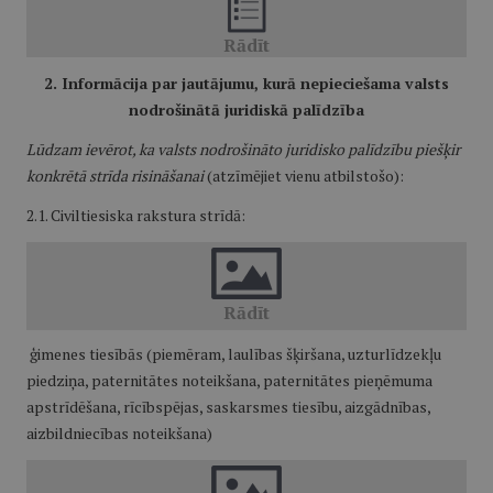
2. Informācija par jautājumu, kurā nepieciešama valsts
nodrošinātā juridiskā palīdzība
Lūdzam ievērot, ka valsts nodrošināto juridisko palīdzību piešķir
konkrētā strīda risināšanai
(atzīmējiet vienu atbilstošo):
2.1. Civiltiesiska rakstura strīdā:
ģimenes tiesībās (piemēram, laulības šķiršana, uzturlīdzekļu
piedziņa, paternitātes noteikšana, paternitātes pieņēmuma
apstrīdēšana, rīcībspējas, saskarsmes tiesību, aizgādnības,
aizbildniecības noteikšana)