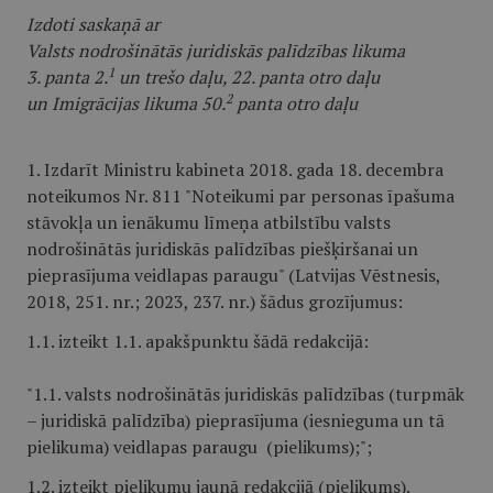
Izdoti saskaņā ar
Valsts nodrošinātās juridiskās palīdzības likuma
1
3. panta 2.
un trešo daļu, 22. panta otro daļu
2
un Imigrācijas likuma 50.
panta otro daļu
1. Izdarīt Ministru kabineta 2018. gada 18. decembra
noteikumos Nr. 811 "Noteikumi par personas īpašuma
stāvokļa un ienākumu līmeņa atbilstību valsts
nodrošinātās juridiskās palīdzības piešķiršanai un
pieprasījuma veidlapas paraugu" (Latvijas Vēstnesis,
2018, 251. nr.; 2023, 237. nr.) šādus grozījumus:
1.1. izteikt 1.1. apakšpunktu šādā redakcijā:
"1.1. valsts nodrošinātās juridiskās palīdzības (turpmāk
– juridiskā palīdzība) pieprasījuma (iesnieguma un tā
pielikuma) veidlapas paraugu (​pielikums);";
1.2. izteikt pielikumu jaunā redakcijā (
pielikums
).