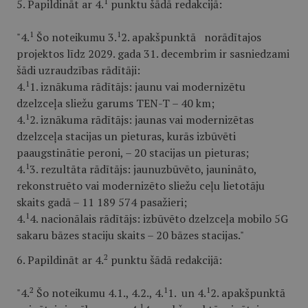
1
5. Papildināt ar 4.
punktu šādā redakcijā:
1
1
"4.
Šo noteikumu 3.
2. apakšpunktā norādītajos
projektos līdz 2029. gada 31. decembrim ir sasniedzami
šādi uzraudzības rādītāji:
1
4.
1. iznākuma rādītājs: jaunu vai modernizētu
dzelzceļa sliežu garums TEN-T – 40 km;
1
4.
2. iznākuma rādītājs: jaunas vai modernizētas
dzelzceļa stacijas un pieturas, kurās izbūvēti
paaugstinātie peroni, – 20 stacijas un pieturas;
1
4.
3. rezultāta rādītājs: jaunuzbūvēto, jaunināto,
rekonstruēto vai modernizēto sliežu ceļu lietotāju
skaits gadā – 11 189 574 pasažieri;
1
4.
4. nacionālais rādītājs: izbūvēto dzelzceļa mobilo 5G
sakaru bāzes staciju skaits – 20 bāzes stacijas."
2
6. Papildināt ar 4.
punktu šādā redakcijā:
2
1
1
"4.
Šo noteikumu 4.1., 4.2., 4.
1. un 4.
2. apakšpunktā
1