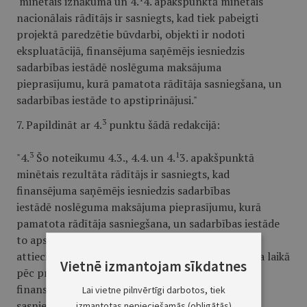
minētais iznākuma un 4.
4. apakšpunktā minētais
nacionālais rādītājs ir sasniegts, kad tiek pabeigti
projektā paredzētie būvdarbi, objekti ir nodoti
ekspluatācijā, finansējuma saņēmējs iesniedzis
sadarbības iestādē noslēguma maksājuma
pieprasījumu, kurā pamatota rādītāja sasniegšana, un
sadarbības iestāde to apstiprinājusi."
3
7. Papildināt ar 4.
punktu šādā redakcijā:
3
1
"4.
Šo noteikumu 4.3., 4.4. un 4.
3. apakšpunktā
minētais rezultāta rādītājs ir sasniegts, kad
finansējuma saņēmējs iesniedzis sadarbības
iestādē noslēguma maksājuma pieprasījumu, kurā
pamatota rādītāja sasniegšana, un sadarbības iestāde
to apstiprinājusi. Rezultāta rādītāja vērtība ir
attiecināma, ja tā ir radusies viena kalendāra gada laikā
Vietnē izmantojam sīkdatnes
pēc projekta noslēguma maksājuma veikšanas. Ja
finansējuma saņēmējs rezultāta rādītāja vērtību
Lai vietne pilnvērtīgi darbotos, tiek
sasniedz, sadarbības iestāde turpmāko projekta
izmantotas nepieciešamās (obligātās)