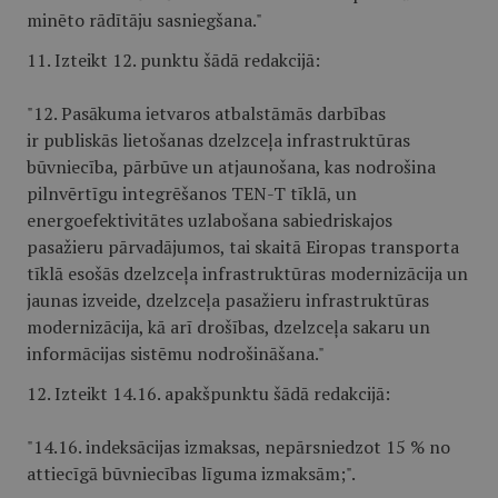
minēto rādītāju sasniegšana."
11. Izteikt 12. punktu šādā redakcijā:
"12. Pasākuma ietvaros atbalstāmās darbības
ir publiskās lietošanas dzelzceļa infrastruktūras
būvniecība, pārbūve un atjaunošana, kas nodrošina
pilnvērtīgu integrēšanos TEN-T tīklā, un
energoefektivitātes uzlabošana sabiedriskajos
pasažieru pārvadājumos, tai skaitā Eiropas transporta
tīklā esošās dzelzceļa infrastruktūras modernizācija un
jaunas izveide, dzelzceļa pasažieru infrastruktūras
modernizācija, kā arī drošības, dzelzceļa sakaru un
informācijas sistēmu nodrošināšana."
12. Izteikt 14.16. apakšpunktu šādā redakcijā:
"14.16. indeksācijas izmaksas, nepārsniedzot 15 % no
attiecīgā būvniecības līguma izmaksām;".