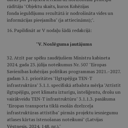
rādītāju "Objektu skaits, kuros Kohēzijas
fonda ieguldījumu rezultātā ir nodrošināta vides un
informācijas pieejamība" (ja attiecināms);".
16. Papildināt ar V nodaļu šādā redakcijā:
"V. Noslēguma jautājums
32. Atzīt par spēku zaudējušiem Ministru kabineta
2024. gada 23. jūlija noteikumus Nr. 507 "Eiropas
Savienības kohēzijas politikas programmas 2021.–2027.
gadam 3.1. prioritātes "Ilgtspējīga TEN-T
infrastruktūra" 3.1.1. specifiskā atbalsta mērķa "Attīstīt
ilgtspējīgu, pret klimatu izturīgu, inteliģentu, drošu un
vairākveidu TEN-T infrastruktūru" 3.1.1.3. pasākuma
"Eiropas transporta tīklā esošās dzelzceļa
infrastruktūras attīstība" pirmās projektu iesniegumu
atlases kārtas īstenošanas noteikumi" (Latvijas
Vēstnesis, 2024, 148. nr.)."