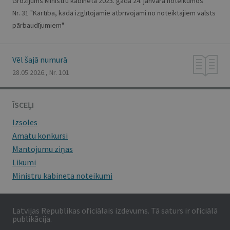
Grozījums Ministru kabineta 2023. gada 24. janvāra noteikumos
Nr. 31 "Kārtība, kādā izglītojamie atbrīvojami no noteiktajiem valsts
pārbaudījumiem"
Vēl šajā numurā
28.05.2026., Nr. 101
ĪSCEĻI
Izsoles
Amatu konkursi
Mantojumu ziņas
Likumi
Ministru kabineta noteikumi
Latvijas Republikas oficiālais izdevums. Tā saturs ir oficiālā
publikācija.