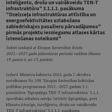
inteliģentu, drošu un vairākveidu TEN-T
infrastruktūru" 3.1.1.1. pasākuma
"Dzelzceļa infrastruktūras attīstība un
energoefektivitātes uzlabošana
sabiedriskajos pasažieru pārvadājumos"
pirmās projektu iesniegumu atlases kārtas
īstenošanas noteikumi"
Izdoti saskaņā ar Eiropas Savienības fondu
2021.–2027. gada plānošanas perioda vadības likuma
19. panta 6. un 13. punktu
Izdarīt Ministru kabineta 2025. gada 7. oktobra
noteikumos Nr. 598 "Eiropas Savienības kohēzijas
politikas programmas 2021.–2027. gadam 3.1.
prioritātes "Ilgtspējīga TEN-T infrastruktūra" 3.1.1.
specifiskā atbalsta mērķa "Attīstīt ilgtspējīgu, pret
klimatu izturīgu, inteliģentu, drošu un vairākveidu
TEN-T infrastruktūru" 3.1.1.1. pasākuma