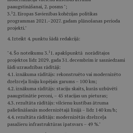
paaugstināšanai, 2. posms ";
1
3.
2. Eiropas Savienības kohēzijas politikas
programmas 2021.–2027. gadam plānošanas perioda
projekti."
4. Izteikt 4. punktu šādā redakcijā:
1
"4. Šo noteikumu 3.
1. apakšpunktā norādītajos
projektos līdz 2029. gada 31. decembrim ir sasniedzami
šādi uzraudzības rādītāji:
4.1. iznākuma rādītājs: rekonstruēto vai modernizēto
dzelzceļa līniju kopējais garums – 100 km;
4.2. iznākuma rādītājs: staciju skaits, kurās uzbūvēti
paaugstinātie peroni, – 45 stacijas un pieturas;
4.3. rezultāta rādītājs: vilcienu kustības ātruma
palielināšanās modernizētajā līnijā – līdz 140 km/h;
4.4. rezultāta rādītājs: modernizētās dzelzceļa
pasažieru infrastruktūras īpatsvars – 49 %."