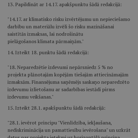
13. Papildināt ar 14.17. apakšpunktu šādā redakcijā:
"14.17. ar klimatisko risku izvērtējumu un nepieciešamo
darbību un materiālu izvēli šo risku mazināšanai
saistītās izmaksas, lai nodrošinātu
pielāgošanos klimata pārmaiņām."
14. Izteikt 18. punktu šādā redakcijā:
"18. Neparedzētie izdevumi nepārsniedz 5 % no
projekta plānotajām kopējām tiešajām attiecināmajām
izmaksām. Finansējuma saņēmējs saskaņo neparedzēto
izdevumu izlietošanu ar sadarbības iestādi pirms
izdevumu veikšanas."
15. Izteikt 28.1. apakšpunktu šādā redakcijā:
"28.1. ievērot principu "Vienlīdzība, iekļaušana,
nediskriminācija un pamattiesību ievērošana" un uzkrāt
datus par projekta ietekmi uz horizontālā principa