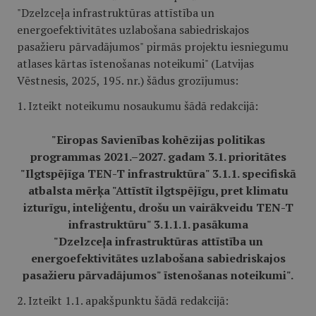
"Dzelzceļa infrastruktūras attīstība un
energoefektivitātes uzlabošana sabiedriskajos
pasažieru pārvadājumos" pirmās projektu iesniegumu
atlases kārtas īstenošanas noteikumi" (Latvijas
Vēstnesis, 2025, 195. nr.) šādus grozījumus:
1. Izteikt noteikumu nosaukumu šādā redakcijā:
"Eiropas Savienības kohēzijas politikas
programmas 2021.–2027. gadam 3.1. prioritātes
"Ilgtspējīga TEN-T infrastruktūra" 3.1.1. specifiskā
atbalsta mērķa "Attīstīt ilgtspējīgu, pret klimatu
izturīgu, inteliģentu, drošu un vairākveidu TEN-T
infrastruktūru" 3.1.1.1. pasākuma
"Dzelzceļa infrastruktūras attīstība un
energoefektivitātes uzlabošana sabiedriskajos
pasažieru pārvadājumos" īstenošanas noteikumi".
2. Izteikt 1.1. apakšpunktu šādā redakcijā: