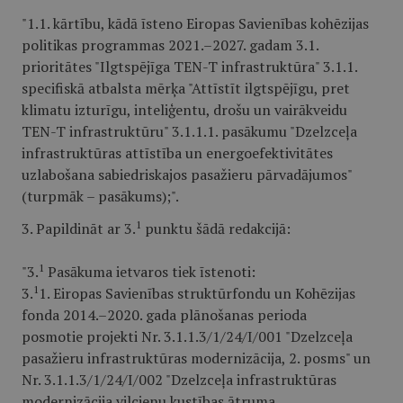
"1.1. kārtību, kādā īsteno Eiropas Savienības kohēzijas
politikas programmas 2021.–2027. gadam 3.1.
prioritātes "Ilgtspējīga TEN-T infrastruktūra" 3.1.1.
specifiskā atbalsta mērķa "Attīstīt ilgtspējīgu, pret
klimatu izturīgu, inteliģentu, drošu un vairākveidu
TEN-T infrastruktūru" 3.1.1.1. pasākumu "Dzelzceļa
infrastruktūras attīstība un energoefektivitātes
uzlabošana sabiedriskajos pasažieru pārvadājumos"
(turpmāk – pasākums);".
1
3. Papildināt ar 3.
punktu šādā redakcijā:
1
"3.
Pasākuma ietvaros tiek īstenoti:
1
3.
1. Eiropas Savienības struktūrfondu un Kohēzijas
fonda 2014.–2020. gada plānošanas perioda
posmotie projekti Nr. 3.1.1.3/1/24/I/001 "Dzelzceļa
pasažieru infrastruktūras modernizācija, 2. posms" un
Nr. 3.1.1.3/1/24/I/002 "Dzelzceļa infrastruktūras
modernizācija vilcienu kustības ātruma