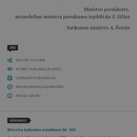
Ministru prezidente,
aizsardzības ministra pienākumu izpildītāja
E. Siliņa
Satiksmes ministrs
A. Švinka
RĪKI
PASTĀSTI CITIEM
ATVĒRT PUBLIKĀCIJU (PDF)
IZDRUKĀT PUBLIKĀCIJU
PAR INFORMĀCIJAS DROŠĪBU
PAR ŠO GRUPU
NĀKAMAIS
Ministru kabineta noteikumi Nr. 304