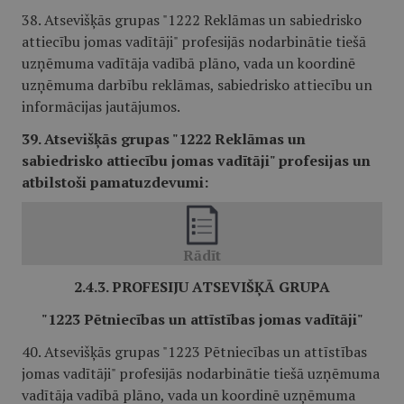
38. Atsevišķās grupas "1222 Reklāmas un sabiedrisko
attiecību jomas vadītāji" profesijās nodarbinātie tiešā
uzņēmuma vadītāja vadībā plāno, vada un koordinē
uzņēmuma darbību reklāmas, sabiedrisko attiecību un
informācijas jautājumos.
39. Atsevišķās grupas "1222 Reklāmas un
sabiedrisko attiecību jomas vadītāji" profesijas un
atbilstoši pamatuzdevumi:
2.4.3. PROFESIJU ATSEVIŠĶĀ GRUPA
"1223 Pētniecības un attīstības jomas vadītāji"
40. Atsevišķās grupas "1223 Pētniecības un attīstības
jomas vadītāji" profesijās nodarbinātie tiešā uzņēmuma
vadītāja vadībā plāno, vada un koordinē uzņēmuma