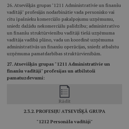
26. Atsevišķās grupas "1211 Administratīvie un finanšu
vadītāji" profesijās nodarbinātie vada personisko vai
citu īpašnieku komerciālo pakalpojumu uzņēmumu,
sniedz dažādu nekomerciālu palīdzību; administratīvo
un finanšu struktūrvienību vadītāji tiešā uzņēmuma
vadītāja vadībā plāno, vada un koordinē uzņēmuma
administratīvās un finanšu operācijas, sniedz atbalstu
uzņēmuma pamatdarbības struktūrvienībām.
27. Atsevišķās grupas "1211 Administratīvie un
finanšu vadītāji" profesijas un atbilstoši
pamatuzdevumi:
2.3.2. PROFESIJU ATSEVIŠĶĀ GRUPA
"1212 Personāla vadītāji"