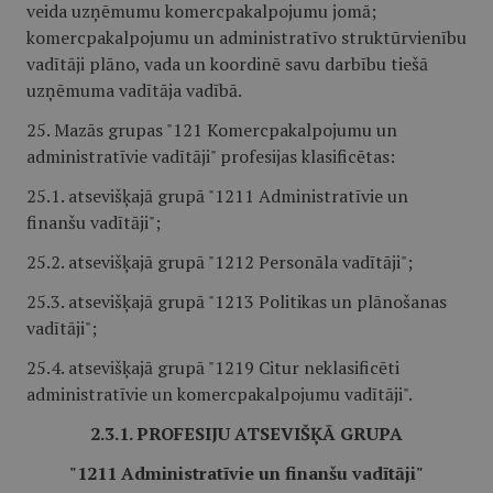
veida uzņēmumu komercpakalpojumu jomā;
komercpakalpojumu un administratīvo struktūrvienību
vadītāji plāno, vada un koordinē savu darbību tiešā
uzņēmuma vadītāja vadībā.
25. Mazās grupas "121 Komercpakalpojumu un
administratīvie vadītāji" profesijas klasificētas:
25.1. atsevišķajā grupā "1211 Administratīvie un
finanšu vadītāji";
25.2. atsevišķajā grupā "1212 Personāla vadītāji";
25.3. atsevišķajā grupā "1213 Politikas un plānošanas
vadītāji";
25.4. atsevišķajā grupā "1219 Citur neklasificēti
administratīvie un komercpakalpojumu vadītāji".
2.3.1. PROFESIJU ATSEVIŠĶĀ GRUPA
"1211 Administratīvie un finanšu vadītāji"