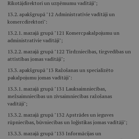
Rīkotājdirektori un uzņēmumu vadītāji";
13.2. apakšgrupā "12 Administratīvie vadītāji un
komercdirektori":
13.2.1. mazajā grupā "121 Komercpakalpojumu un
administratīvie vadītāji";
13.2.2. mazajā grupā "122 Tirdzniecības, tirgvedības un
attīstības jomas vadītāji";
13.3. apakšgrupā "13 Ražošanas un specializēto
pakalpojumu jomas vadītāji":
13.3.1. mazajā grupā "131 Lauksaimniecības,
mežsaimniecības un zivsaimniecības ražošanas
vadītāji";
13.3.2. mazajā grupā "132 Apstrādes un ieguves
rūpniecības, būvniecības un loģistikas jomas vadītāji";
13.3.3. mazajā grupā "133 Informācijas un