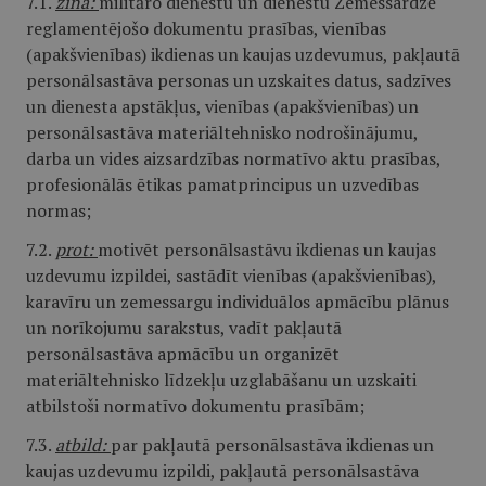
7.1.
zina:
militāro dienestu un dienestu Zemessardzē
reglamentējošo dokumentu prasības, vienības
(apakšvienības) ikdienas un kaujas uzdevumus, pakļautā
personālsastāva personas un uzskaites datus, sadzīves
un dienesta apstākļus, vienības (apakšvienības) un
personālsastāva materiāltehnisko nodrošinājumu,
darba un vides aizsardzības normatīvo aktu prasības,
profesionālās ētikas pamatprincipus un uzvedības
normas;
7.2.
prot:
motivēt personālsastāvu ikdienas un kaujas
uzdevumu izpildei, sastādīt vienības (apakšvienības),
karavīru un zemessargu individuālos apmācību plānus
un norīkojumu sarakstus, vadīt pakļautā
personālsastāva apmācību un organizēt
materiāltehnisko līdzekļu uzglabāšanu un uzskaiti
atbilstoši normatīvo dokumentu prasībām;
7.3.
atbild:
par pakļautā personālsastāva ikdienas un
kaujas uzdevumu izpildi, pakļautā personālsastāva