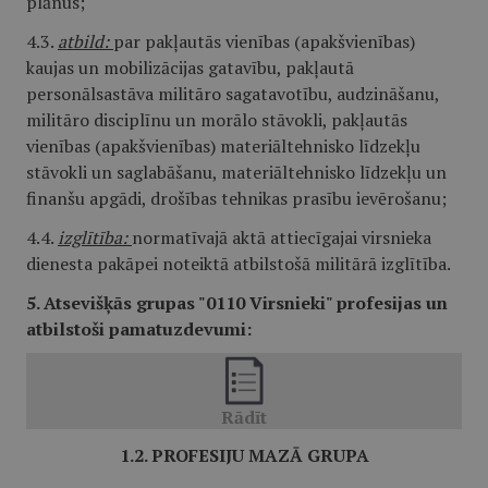
plānus;
4.3.
atbild:
par pakļautās vienības (apakšvienības)
kaujas un mobilizācijas gatavību, pakļautā
personālsastāva militāro sagatavotību, audzināšanu,
militāro disciplīnu un morālo stāvokli, pakļautās
vienības (apakšvienības) materiāltehnisko līdzekļu
stāvokli un saglabāšanu, materiāltehnisko līdzekļu un
finanšu apgādi, drošības tehnikas prasību ievērošanu;
4.4.
izglītība:
normatīvajā aktā attiecīgajai virsnieka
dienesta pakāpei noteiktā atbilstošā militārā izglītība.
5. Atsevišķās grupas "0110 Virsnieki" profesijas un
atbilstoši pamatuzdevumi:
1.2. PROFESIJU MAZĀ GRUPA