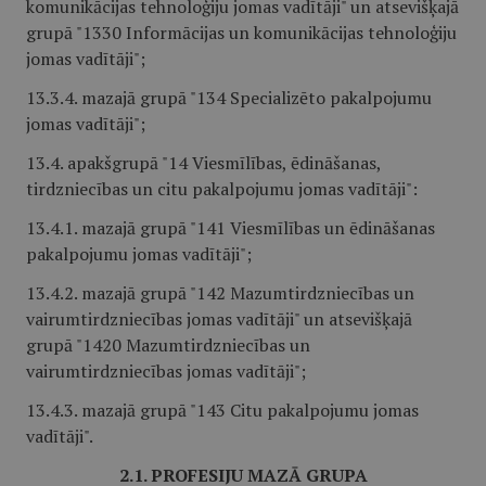
komunikācijas tehnoloģiju jomas vadītāji" un atsevišķajā
grupā "1330 Informācijas un komunikācijas tehnoloģiju
jomas vadītāji";
13.3.4. mazajā grupā "134 Specializēto pakalpojumu
jomas vadītāji";
13.4. apakšgrupā "14 Viesmīlības, ēdināšanas,
tirdzniecības un citu pakalpojumu jomas vadītāji":
13.4.1. mazajā grupā "141 Viesmīlības un ēdināšanas
pakalpojumu jomas vadītāji";
13.4.2. mazajā grupā "142 Mazumtirdzniecības un
vairumtirdzniecības jomas vadītāji" un atsevišķajā
grupā "1420 Mazumtirdzniecības un
vairumtirdzniecības jomas vadītāji";
13.4.3. mazajā grupā "143 Citu pakalpojumu jomas
vadītāji".
2.1. PROFESIJU MAZĀ GRUPA