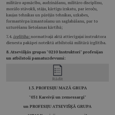
militāro apmācību, audzināšanu, militāro disciplīnu,
morālo stāvokli, stāju, kārtīgu izskatu, par ieroču,
kaujas tehnikas un pārējās tehnikas, uzkabes,
formastērpa izmantošanu un saglabāšanu, par to
uzturēšanu lietošanas kārtībā;
7.4.
izglītība:
normatīvajā aktā attiecīgajai instruktora
dienesta pakāpei noteiktā atbilstošā militārā izglītība.
8. Atsevišķās grupas "0210 Instruktori" profesijas
un atbilstoši pamatuzdevumi:
1.3. PROFESIJU MAZĀ GRUPA
"031 Kareivji un zemessargi"
un PROFESIJU ATSEVIŠĶĀ GRUPA