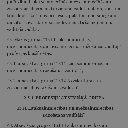
palīdzību; lauku saimniecībās, mežsaimniecībās un
zivsaimniecībās struktūrvienību vadītāji plāno, vada un
koordinē ražošanas procesus, pakalpojumu sniegšanu
un citus savas darbības uzdevumus tiešā uzņēmuma
vadītāja vadībā.
43. Mazās grupas "131 Lauksaimniecības,
mežsaimniecības un zivsaimniecības ražošanas vadītāji"
profesijas klasificētas:
43.1. atsevišķajā grupā "1311 Lauksaimniecības un
mežsaimniecības ražošanas vadītāji";
43.2. atsevišķajā grupā "1312 Akvakultūras un
zivsaimniecības ražošanas vadītāji".
2.5.1. PROFESIJU ATSEVIŠĶĀ GRUPA
"1311 Lauksaimniecības un mežsaimniecības
ražošanas vadītāji"
44. Atsevišķās grupas "1311 Lauksaimniecības un