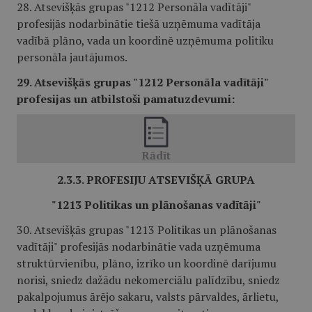
28. Atsevišķās grupas "1212 Personāla vadītāji"
profesijās nodarbinātie tiešā uzņēmuma vadītāja
vadībā plāno, vada un koordinē uzņēmuma politiku
personāla jautājumos.
29. Atsevišķās grupas "1212 Personāla vadītāji"
profesijas un atbilstoši pamatuzdevumi:
2.3.3. PROFESIJU ATSEVIŠĶĀ GRUPA
"1213 Politikas un plānošanas vadītāji"
30. Atsevišķās grupas "1213 Politikas un plānošanas
vadītāji" profesijās nodarbinātie vada uzņēmuma
struktūrvienību, plāno, izrīko un koordinē darījumu
norisi, sniedz dažādu nekomerciālu palīdzību, sniedz
pakalpojumus ārējo sakaru, valsts pārvaldes, ārlietu,