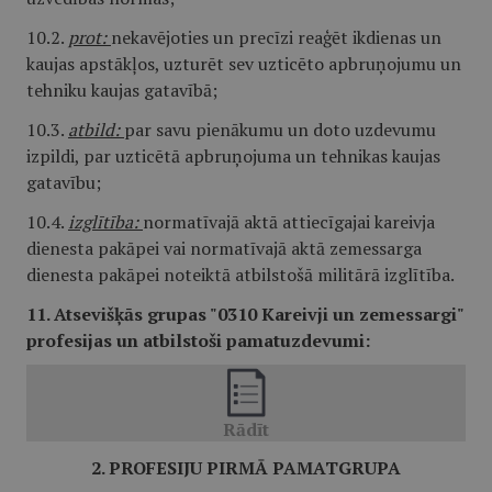
10.2.
prot:
nekavējoties un precīzi reaģēt ikdienas un
kaujas apstākļos, uzturēt sev uzticēto apbruņojumu un
tehniku kaujas gatavībā;
10.3.
atbild:
par savu pienākumu un doto uzdevumu
izpildi, par uzticētā apbruņojuma un tehnikas kaujas
gatavību;
10.4.
izglītība:
normatīvajā aktā attiecīgajai kareivja
dienesta pakāpei vai normatīvajā aktā zemessarga
dienesta pakāpei noteiktā atbilstošā militārā izglītība.
11. Atsevišķās grupas "0310 Kareivji un zemessargi"
profesijas un atbilstoši pamatuzdevumi:
2. PROFESIJU PIRMĀ PAMATGRUPA