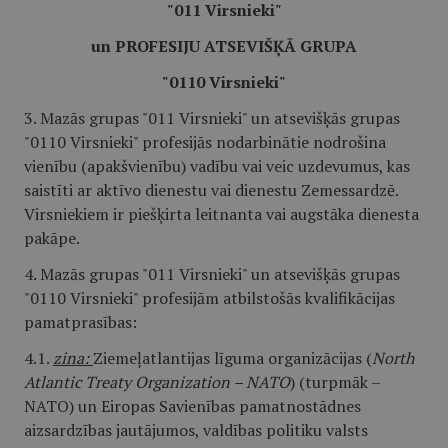
"011 Virsnieki"
un PROFESIJU ATSEVIŠĶĀ GRUPA
"0110 Virsnieki"
3. Mazās grupas "011 Virsnieki" un atsevišķās grupas
"0110 Virsnieki" profesijās nodarbinātie nodrošina
vienību (apakšvienību) vadību vai veic uzdevumus, kas
saistīti ar aktīvo dienestu vai dienestu Zemessardzē.
Virsniekiem ir piešķirta leitnanta vai augstāka dienesta
pakāpe.
4. Mazās grupas "011 Virsnieki" un atsevišķās grupas
"0110 Virsnieki" profesijām atbilstošās kvalifikācijas
pamatprasības:
4.1.
zina:
Ziemeļatlantijas līguma organizācijas (
North
Atlantic Treaty Organization – NATO
) (turpmāk –
NATO) un Eiropas Savienības pamatnostādnes
aizsardzības jautājumos, valdības politiku valsts