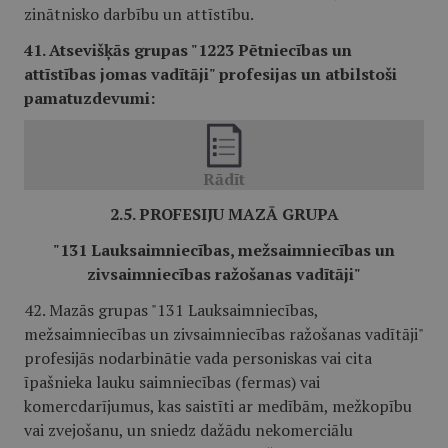
zinātnisko darbību un attīstību.
41. Atsevišķās grupas "1223 Pētniecības un
attīstības jomas vadītāji" profesijas un atbilstoši
pamatuzdevumi:
2.5. PROFESIJU MAZĀ GRUPA
"131 Lauksaimniecības, mežsaimniecības un
zivsaimniecības ražošanas vadītāji"
42. Mazās grupas "131 Lauksaimniecības,
mežsaimniecības un zivsaimniecības ražošanas vadītāji"
profesijās nodarbinātie vada personiskas vai cita
īpašnieka lauku saimniecības (fermas) vai
komercdarījumus, kas saistīti ar medībām, mežkopību
vai zvejošanu, un sniedz dažādu nekomerciālu