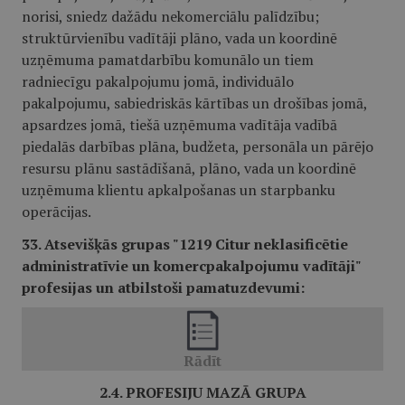
norisi, sniedz dažādu nekomerciālu palīdzību;
struktūrvienību vadītāji plāno, vada un koordinē
uzņēmuma pamatdarbību komunālo un tiem
radniecīgu pakalpojumu jomā, individuālo
pakalpojumu, sabiedriskās kārtības un drošības jomā,
apsardzes jomā, tiešā uzņēmuma vadītāja vadībā
piedalās darbības plāna, budžeta, personāla un pārējo
resursu plānu sastādīšanā, plāno, vada un koordinē
uzņēmuma klientu apkalpošanas un starpbanku
operācijas.
33. Atsevišķās grupas "1219 Citur neklasificētie
administratīvie un komercpakalpojumu vadītāji"
profesijas un atbilstoši pamatuzdevumi:
2.4. PROFESIJU MAZĀ GRUPA