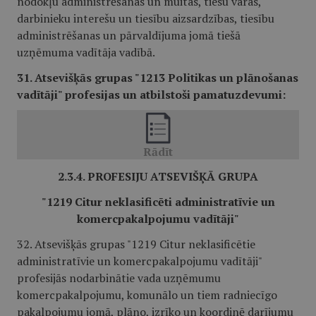
nodokļu administrēšanas un muitas, tiesu varas,
darbinieku interešu un tiesību aizsardzības, tiesību
administrēšanas un pārvaldījuma jomā tiešā
uzņēmuma vadītāja vadībā.
31. Atsevišķās grupas "1213 Politikas un plānošanas
vadītāji" profesijas un atbilstoši pamatuzdevumi:
2.3.4. PROFESIJU ATSEVIŠĶĀ GRUPA
"1219 Citur neklasificēti administratīvie un
komercpakalpojumu vadītāji"
32. Atsevišķās grupas "1219 Citur neklasificētie
administratīvie un komercpakalpojumu vadītāji"
profesijās nodarbinātie vada uzņēmumu
komercpakalpojumu, komunālo un tiem radniecīgo
pakalpojumu jomā, plāno, izrīko un koordinē darījumu