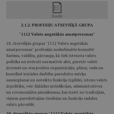
2.1.2. PROFESIJU ATSEVIŠĶĀ GRUPA
"1112 Valsts augstākās amatpersonas"
18. Atsevišķās grupas "1112 Valsts augstākās
amatpersonas" profesijās nodarbinātie konsultē
Saeimu, valdību, pārrauga, kā tiek īstenota valsts
politika un ievēroti normatīvie akti, pārstāv valsti
ārzemēs un starpvalstu organizācijās, plāno, vada un
koordinē iestādes darbību paredzēto mērķu
sasniegšanai un noteikto funkciju izpildei, īsteno valsts
ārpolitiku, veic dažādus jurisdikcijas, administratīvos
un ceremoniālos pienākumus, kas izriet no tradīcijām,
viņiem paredzētajām tiesībām un funkciju sadales
valsts pārvaldē.
19. Atsevišķās grupas "1112 Valsts augstākās