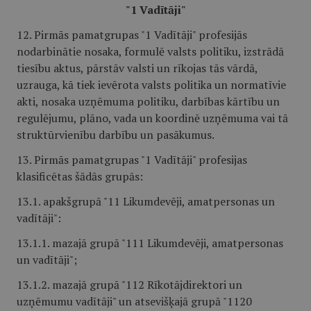
"1 Vadītāji"
12. Pirmās pamatgrupas "1 Vadītāji" profesijās
nodarbinātie nosaka, formulē valsts politiku, izstrādā
tiesību aktus, pārstāv valsti un rīkojas tās vārdā,
uzrauga, kā tiek ievērota valsts politika un normatīvie
akti, nosaka uzņēmuma politiku, darbības kārtību un
regulējumu, plāno, vada un koordinē uzņēmuma vai tā
struktūrvienību darbību un pasākumus.
13. Pirmās pamatgrupas "1 Vadītāji" profesijas
klasificētas šādās grupās:
13.1. apakšgrupā "11 Likumdevēji, amatpersonas un
vadītāji":
13.1.1. mazajā grupā "111 Likumdevēji, amatpersonas
un vadītāji";
13.1.2. mazajā grupā "112 Rīkotājdirektori un
uzņēmumu vadītāji" un atsevišķajā grupā "1120