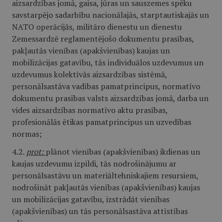
aizsardzības jomā, gaisa, jūras un sauszemes spēku
savstarpējo sadarbību nacionālajās, starptautiskajās un
NATO operācijās, militāro dienestu un dienestu
Zemessardzē reglamentējošo dokumentu prasības,
pakļautās vienības (apakšvienības) kaujas un
mobilizācijas gatavību, tās individuālos uzdevumus un
uzdevumus kolektīvās aizsardzības sistēmā,
personālsastāva vadības pamatprincipus, normatīvo
dokumentu prasības valsts aizsardzības jomā, darba un
vides aizsardzības normatīvo aktu prasības,
profesionālās ētikas pamatprincipus un uzvedības
normas;
4.2.
prot:
plānot vienības (apakšvienības) ikdienas un
kaujas uzdevumu izpildi, tās nodrošinājumu ar
personālsastāvu un materiāltehniskajiem resursiem,
nodrošināt pakļautās vienības (apakšvienības) kaujas
un mobilizācijas gatavību, izstrādāt vienības
(apakšvienības) un tās personālsastāva attīstības