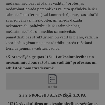
mežsaimniecības ražošanas vadītāji" profesijās
nodarbinātie vada personiskas vai cita īpašnieka lauku
saimniecības (fermas) vai komercdarījumus, kas saistīti
ar medībām vai mežkopību, un sniedz dažādu
nekomerciālu palīdzību; lauku saimniecībās,
mežsaimniecībās un medību saimniecībās
pamatdarbības struktūrvienību vadītāji plāno, vada un
koordinē uzņēmuma pamatdarbību preču ražošanā
tiešā uzņēmuma vadītāja vadībā.
45. Atsevišķās grupas "1311 Lauksaimniecības un
mežsaimniecības ražošanas vadītāji" profesijas un
atbilstoši pamatuzdevumi:
2.5.2
. PROFESIJU ATSEVIŠĶĀ GRUPA
"1312 Akvakultūras un zivsaimniecības ražošanas