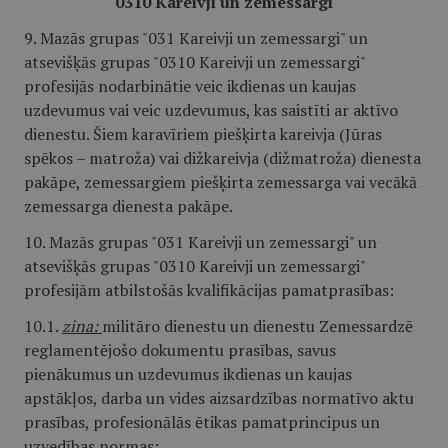
"0310 Kareivji un zemessargi"
9. Mazās grupas "031 Kareivji un zemessargi" un
atsevišķās grupas "0310 Kareivji un zemessargi"
profesijās nodarbinātie veic ikdienas un kaujas
uzdevumus vai veic uzdevumus, kas saistīti ar aktīvo
dienestu. Šiem karavīriem piešķirta kareivja (Jūras
spēkos – matroža) vai dižkareivja (dižmatroža) dienesta
pakāpe, zemessargiem piešķirta zemessarga vai vecākā
zemessarga dienesta pakāpe.
10. Mazās grupas "031 Kareivji un zemessargi" un
atsevišķās grupas "0310 Kareivji un zemessargi"
profesijām atbilstošās kvalifikācijas pamatprasības:
10.1.
zina:
militāro dienestu un dienestu Zemessardzē
reglamentējošo dokumentu prasības, savus
pienākumus un uzdevumus ikdienas un kaujas
apstākļos, darba un vides aizsardzības normatīvo aktu
prasības, profesionālās ētikas pamatprincipus un
uzvedības normas;