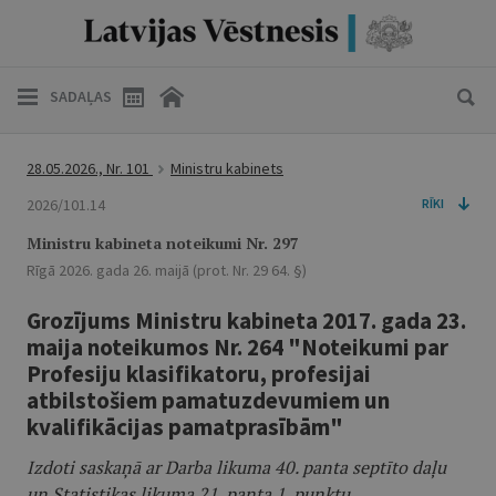
SADAĻAS
28.05.2026., Nr. 101
Ministru kabinets
2026/101.14
RĪKI
Ministru kabineta noteikumi Nr. 297
Rīgā 2026. gada 26. maijā (prot. Nr. 29 64. §)
Grozījums Ministru kabineta 2017. gada 23.
maija noteikumos Nr. 264 "Noteikumi par
Profesiju klasifikatoru, profesijai
atbilstošiem pamatuzdevumiem un
kvalifikācijas pamatprasībām"
Izdoti saskaņā ar Darba likuma 40. panta septīto daļu
un Statistikas likuma 21. panta 1. punktu