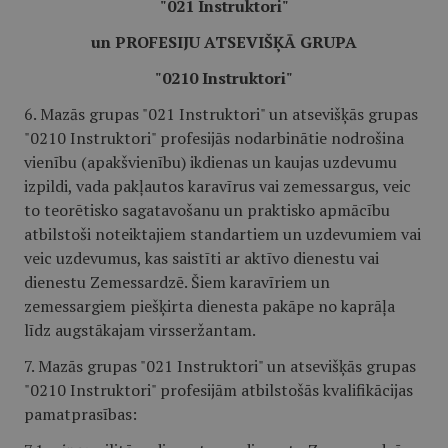
"021 Instruktori"
un PROFESIJU ATSEVIŠĶĀ GRUPA
"0210 Instruktori"
6. Mazās grupas "021 Instruktori" un atsevišķās grupas
"0210 Instruktori" profesijās nodarbinātie nodrošina
vienību (apakšvienību) ikdienas un kaujas uzdevumu
izpildi, vada pakļautos karavīrus vai zemessargus, veic
to teorētisko sagatavošanu un praktisko apmācību
atbilstoši noteiktajiem standartiem un uzdevumiem vai
veic uzdevumus, kas saistīti ar aktīvo dienestu vai
dienestu Zemessardzē. Šiem karavīriem un
zemessargiem piešķirta dienesta pakāpe no kaprāļa
līdz augstākajam virsseržantam.
7. Mazās grupas "021 Instruktori" un atsevišķās grupas
"0210 Instruktori" profesijām atbilstošās kvalifikācijas
pamatprasības: