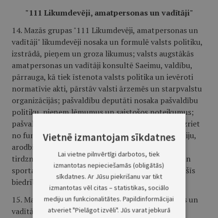
"111 Likumdevēji, amatpersonas un vadītāji"
14. Mazās grupas "111 Likumdevēji, amatpersonas un
vadītāji" likumdevēji nosaka un formulē valsts politiku,
izstrādā, pieņem un groza likumus; valsts augstākās
amatpersonas un vadītāji konsultē Saeimu, valdību,
pārrauga, kā tiek īstenota valsts politika un ievēroti
normatīvie akti, pārstāv valsti ārzemēs un starpvalstu
organizācijās; pašvaldību deputāti nosaka pašvaldību
politiku, pieņem lēmumus un saistošos noteikumus;
pašvaldību vadītāji veic dažādus uzdevumus, kas izriet
no funkciju sadales valsts pārvaldē; politisko partiju,
Vietnē izmantojam sīkdatnes
arodbiedrību, komercsabiedrību, rūpniecības un
Lai vietne pilnvērtīgi darbotos, tiek
tirdzniecības asociāciju, humanitāro, žēlsirdības un
izmantotas nepieciešamās (obligātās)
sporta biedrību un nodibinājumu vadītāji pārstāv šīs
sīkdatnes. Ar Jūsu piekrišanu var tikt
biedrības un nodibinājumus un darbojas to vārdā.
izmantotas vēl citas – statistikas, sociālo
15. Mazās grupas "111 Likumdevēji, amatpersonas un
mediju un funkcionalitātes. Papildinformācijai
atveriet "Pielāgot izvēli". Jūs varat jebkurā
vadītāji" profesijas klasificētas: