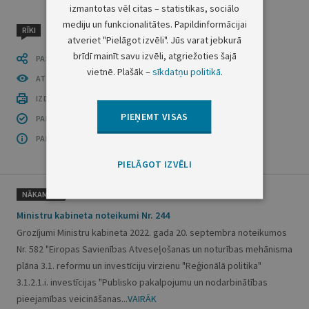
izmantotas vēl citas – statistikas, sociālo
mediju un funkcionalitātes. Papildinformācijai
RĪKI
atveriet "Pielāgot izvēli". Jūs varat jebkurā
brīdī mainīt savu izvēli, atgriežoties šajā
PASTĀSTI CITIEM
vietnē. Plašāk –
sīkdatņu politikā
.
ATVĒRT PUBLIKĀCIJU (PDF)
IZDRUKĀT PUBLIKĀCIJU
PIEŅEMT VISAS
PAR INFORMĀCIJAS DROŠĪBU
PAR ŠO GRUPU
PIELĀGOT IZVĒLI
NĀKAMAIS
Ministru kabineta noteikumi Nr. 244
Grozījumi Ministru kabineta 2022. gada 20. septembra noteikumos
Nr. 582 "Eiropas Savienības Atveseļošanas un noturības mehānisma
plāna 3.1. reformu un investīciju virzienu "Reģionālā politika"
3.1.2.1.i. investīcijas "Publisko pakalpojumu un nodarbinātības
pieejamības veicināšanas...
VAIRĀK