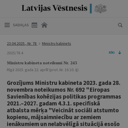
SADAĻAS
23.04.2025., Nr. 78
Ministru kabinets
2025/78.4
RĪKI
Ministru kabineta noteikumi Nr. 243
Rīgā 2025. gada 22. aprīlī (prot. Nr. 16 10. §)
Grozījums Ministru kabineta 2023. gada 28.
novembra noteikumos Nr. 692 "Eiropas
Savienības kohēzijas politikas programmas
2021.–2027. gadam 4.3.1. specifiskā
atbalsta mērķa "Veicināt sociāli atstumto
kopienu, mājsaimniecību ar zemiem
ienākumiem un nelabvēlīgā situācijā esošo