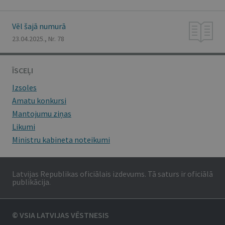
Vēl šajā numurā
23.04.2025., Nr. 78
ĪSCEĻI
Izsoles
Amatu konkursi
Mantojumu ziņas
Likumi
Ministru kabineta noteikumi
Latvijas Republikas oficiālais izdevums. Tā saturs ir oficiālā
publikācija.
© VSIA LATVIJAS VĒSTNESIS