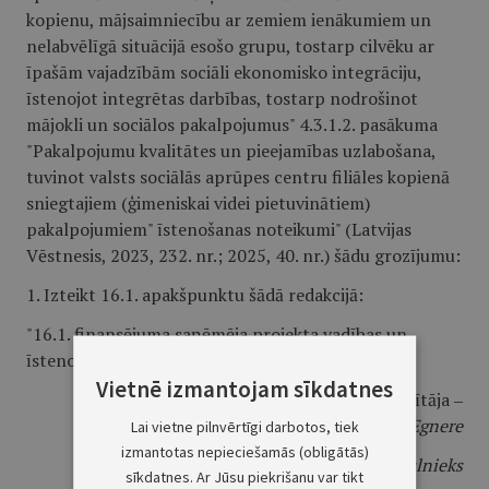
kopienu, mājsaimniecību ar zemiem ienākumiem un
nelabvēlīgā situācijā esošo grupu, tostarp cilvēku ar
īpašām vajadzībām sociāli ekonomisko integrāciju,
īstenojot integrētas darbības, tostarp nodrošinot
mājokli un sociālos pakalpojumus" 4.3.1.2. pasākuma
"Pakalpojumu kvalitātes un pieejamības uzlabošana,
tuvinot valsts sociālās aprūpes centru filiāles kopienā
sniegtajiem (ģimeniskai videi pietuvinātiem)
pakalpojumiem" īstenošanas noteikumi" (Latvijas
Vēstnesis, 2023, 232. nr.; 2025, 40. nr.) šādu grozījumu:
1. Izteikt 16.1. apakšpunktu šādā redakcijā:
"16.1. finansējuma saņēmēja projekta vadības un
īstenošanas personāla izmaksas;".
Vietnē izmantojam sīkdatnes
Ministru prezidentes pienākumu izpildītāja ‒
tieslietu ministre
I. Lībiņa-Egnere
Lai vietne pilnvērtīgi darbotos, tiek
izmantotas nepieciešamās (obligātās)
Labklājības ministrs
R. Uzulnieks
sīkdatnes. Ar Jūsu piekrišanu var tikt