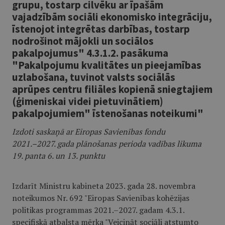
grupu, tostarp cilvēku ar īpašām
vajadzībām sociāli ekonomisko integrāciju,
īstenojot integrētas darbības, tostarp
nodrošinot mājokli un sociālos
pakalpojumus" 4.3.1.2. pasākuma
"Pakalpojumu kvalitātes un pieejamības
uzlabošana, tuvinot valsts sociālās
aprūpes centru filiāles kopienā sniegtajiem
(ģimeniskai videi pietuvinātiem)
pakalpojumiem" īstenošanas noteikumi"
Izdoti saskaņā ar Eiropas Savienības fondu
2021.–2027. gada plānošanas perioda vadības likuma
19. panta 6. un 13. punktu
Izdarīt Ministru kabineta 2023. gada 28. novembra
noteikumos Nr. 692 "Eiropas Savienības kohēzijas
politikas programmas 2021.–2027. gadam 4.3.1.
specifiskā atbalsta mērķa "Veicināt sociāli atstumto