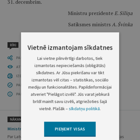
31. decembrim.
Ministru prezidente
E. Siliņa
Satiksmes ministrs
A. Švinka
RĪKI
Vietnē izmantojam sīkdatnes
PASTĀSTI CITIEM
Lai vietne pilnvērtīgi darbotos, tiek
izmantotas nepieciešamās (obligātās)
ATVĒRT PUBLIKĀCIJU (PDF)
sīkdatnes. Ar Jūsu piekrišanu var tikt
IZDRUKĀT PUBLIKĀCIJU
izmantotas vēl citas – statistikas, sociālo
PAR INFORMĀCIJAS DROŠĪBU
mediju un funkcionalitātes. Papildinformācijai
atveriet "Pielāgot izvēli". Jūs varat jebkurā
PAR ŠO GRUPU
brīdī mainīt savu izvēli, atgriežoties šajā
vietnē. Plašāk –
sīkdatņu politikā
.
NĀKAMAIS
Ministru kabineta rīkojums Nr. 219
PIEŅEMT VISAS
Par Latvijas Republikas delegāciju dalībai Starptautiskā Valūtas