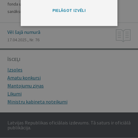
fonda un Pasaules Bankas grupas pilnvarnieku pavasara
PIELĀGOT IZVĒLI
sanāksmēs 2025. gada 21.–26. aprīlī
Vēl šajā numurā
17.04.2025., Nr. 76
ĪSCEĻI
Izsoles
Amatu konkursi
Mantojumu ziņas
Likumi
Ministru kabineta noteikumi
Latvijas Republikas oficiālais izdevums. Tā saturs ir oficiālā
publikācija.