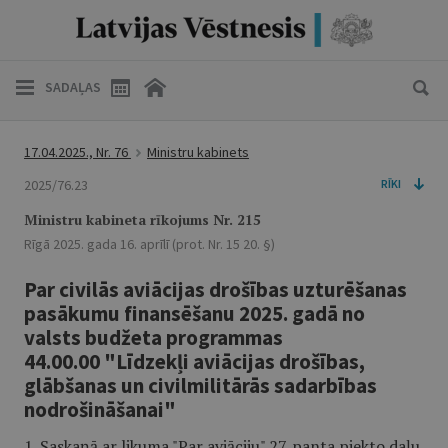
SADAĻAS
17.04.2025., Nr. 76
Ministru kabinets
2025/76.23
RĪKI
Ministru kabineta rīkojums Nr. 215
Rīgā 2025. gada 16. aprīlī (prot. Nr. 15 20. §)
Par civilās aviācijas drošības uzturēšanas
pasākumu finansēšanu 2025. gadā no
valsts budžeta programmas
44.00.00 "Līdzekļi aviācijas drošības,
glābšanas un civilmilitārās sadarbības
nodrošināšanai"
1. Saskaņā ar likuma "Par aviāciju" 27. panta piekto daļu