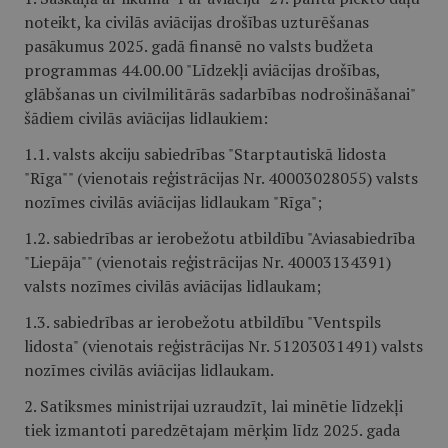
noteikt, ka civilās aviācijas drošības uzturēšanas
pasākumus 2025. gadā finansē no valsts budžeta
programmas 44.00.00 "Līdzekļi aviācijas drošības,
glābšanas un civilmilitārās sadarbības nodrošināšanai"
šādiem civilās aviācijas lidlaukiem:
1.1. valsts akciju sabiedrības "Starptautiskā lidosta
"Rīga"" (vienotais reģistrācijas Nr. 40003028055) valsts
nozīmes civilās aviācijas lidlaukam "Rīga";
1.2. sabiedrības ar ierobežotu atbildību "Aviasabiedrība
"Liepāja"" (vienotais reģistrācijas Nr. 40003134391)
valsts nozīmes civilās aviācijas lidlaukam;
1.3. sabiedrības ar ierobežotu atbildību "Ventspils
lidosta" (vienotais reģistrācijas Nr. 51203031491) valsts
nozīmes civilās aviācijas lidlaukam.
2. Satiksmes ministrijai uzraudzīt, lai minētie līdzekļi
tiek izmantoti paredzētajam mērķim līdz 2025. gada