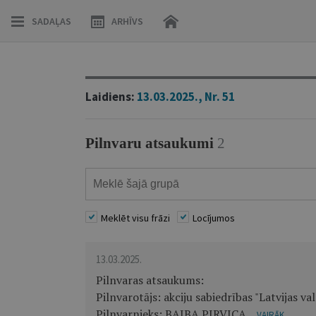
SADAĻAS
ARHĪVS
Laidiens:
13.03.2025., Nr. 51
Pilnvaru atsaukumi
2
Meklēt visu frāzi
Locījumos
13.03.2025.
Pilnvaras atsaukums:
Pilnvarotājs: akciju sabiedrības "Latvijas v
Pilnvarnieks: BAIBA PIRVICA...
VAIRĀK