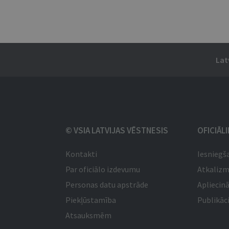
Lat
© VSIA LATVIJAS VĒSTNESIS
OFICIĀL
Kontakti
Iesniegš
Par oficiālo izdevumu
Atkaliz
Personas datu apstrāde
Apliecinā
Piekļūstamība
Publikāci
Atsauksmēm