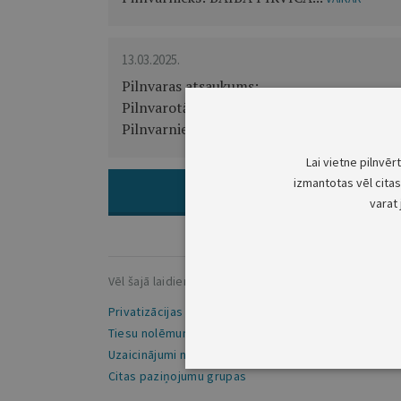
13.03.2025.
Pilnvaras atsaukums:
Pilnvarotājs: Lilija Muratbakijeva (Lilia Mur
Pilnvarnieki: ALEKSANDRS KAZAČKOVS, 
Lai vietne pilnvēr
izmantotas vēl citas 
ARHĪVS: VISI
varat 
Vēl šajā laidienā:
Privatizācijas ziņas
1
Tiesu nolēmumi
1
Uzaicinājumi nokārtot saistības
3
Citas paziņojumu grupas