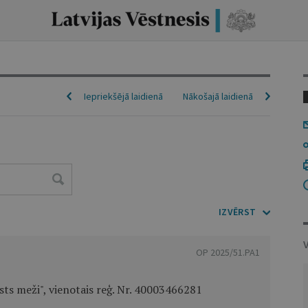
Iepriekšējā laidienā
Nākošajā laidienā
IZVĒRST
OP 2025/51.PA1
alsts meži", vienotais reģ. Nr. 40003466281