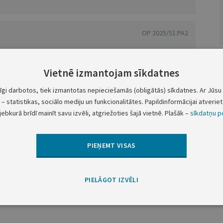
OP 2025/51.PA2
atbakieva),
Vietnē izmantojam sīkdatnes
ZANE VILCĀNE...
VAIRĀK
tīgi darbotos, tiek izmantotas nepieciešamās (obligātās) sīkdatnes. Ar Jūsu 
– statistikas, sociālo mediju un funkcionalitātes. Papildinformācijai atveriet 
 PAZIŅOJUMI ŠAJĀ GRUPĀ
jebkurā brīdī mainīt savu izvēli, atgriežoties šajā vietnē. Plašāk –
sīkdatņu po
PIEŅEMT VISAS
Iepriekšējā laidienā
Nākošajā laidienā
PIELĀGOT IZVĒLI