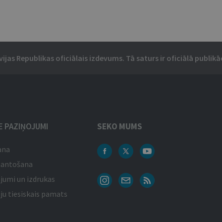
vijas Republikas oficiālais izdevums. Tā saturs ir oficiālā publikāc
IE PAZIŅOJUMI
SEKO MUMS
ana
mantošana
jumi un izdrukas
ju tiesiskais pamats