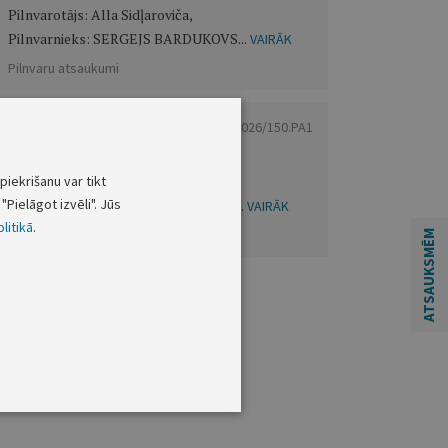
Pilnvarotājs: Alla Sidļaroviča,
Pilnvarnieks: SERGEJS BARDUKOVS...
VAIRĀK
Pilnvaru atsaukumi
OP 2026/150.PA1
Vakar
Pilnvaras atsaukums:
piekrišanu var tikt
Pilnvarotājs: Aleksejs Rimkevičs,
"Pielāgot izvēli". Jūs
Pilnvarnieks: TAMĀRA RIMKEVIČA...
VAIRĀK
litikā
.
Pilnvaru atsaukumi
ATSAUKSMĒM