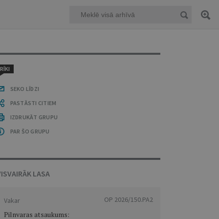
RĪKI
SEKO LĪDZI
PASTĀSTI CITIEM
IZDRUKĀT GRUPU
PAR ŠO GRUPU
VISVAIRĀK LASA
OP 2026/150.PA2
Vakar
Pilnvaras atsaukums: