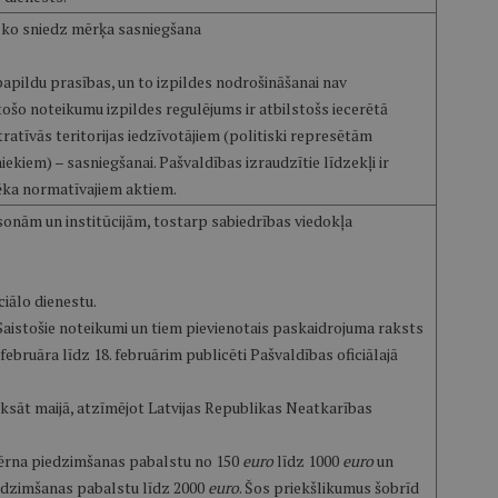
 ko sniedz mērķa sasniegšana
apildu prasības, un to izpildes nodrošināšanai nav
tošo noteikumu izpildes regulējums ir atbilstošs iecerētā
ratīvās teritorijas iedzīvotājiem (politiski represētām
kiem) – sasniegšanai. Pašvaldības izraudzītie līdzekļi ir
spēka normatīvajiem aktiem.
rsonām un institūcijām, tostarp sabiedrības viedokļa
ciālo dienestu.
i Saistošie noteikumi un tiem pievienotais paskaidrojuma raksts
februāra līdz 18. februārim publicēti Pašvaldības oficiālajā
ksāt maijā, atzīmējot Latvijas Republikas Neatkarības
bērna piedzimšanas pabalstu no 150
euro
līdz 1000
euro
un
edzimšanas pabalstu līdz 2000
euro
. Šos priekšlikumus šobrīd