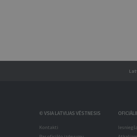
Lat
© VSIA LATVIJAS VĒSTNESIS
OFICIĀL
Kontakti
Iesniegš
Par oficiālo izdevumu
Atkaliz