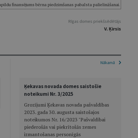
papildu finansējums bērna piedzimšanas pabalsta palielināšanai.
Rīgas domes priekšsēdētājs
V. Ķirsis
Nākamā
Ķekavas novada domes saistošie
noteikumi Nr. 3/2025
Grozījumi Ķekavas novada pašvaldības
2023. gada 30. augusta saistošajos
noteikumos Nr. 16/2023 "Pašvaldībai
piederošās vai piekrītošās zemes
izmantošanas personīgās