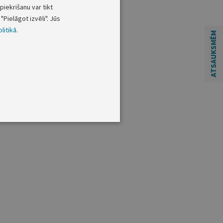
piekrišanu var tikt
"Pielāgot izvēli". Jūs
litikā
.
ATSAUKSMĒM