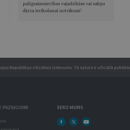
palīgsaimniecības vajadzībām vai sakņu
dārza ierīkošanai noteikumi"
vijas Republikas oficiālais izdevums. Tā saturs ir oficiālā publikāc
IE PAZIŅOJUMI
SEKO MUMS
ana
mantošana