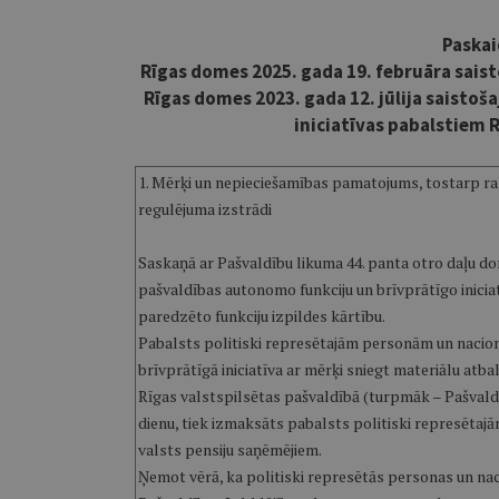
Paskai
Rīgas domes 2025. gada 19. februāra sai
Rīgas domes 2023. gada 12. jūlija saistoš
iniciatīvas pabalstiem 
1. Mērķi un nepieciešamības pamatojums, tostarp ra
regulējuma izstrādi
Saskaņā ar Pašvaldību likuma 44. panta otro daļu do
pašvaldības autonomo funkciju un brīvprātīgo iniciat
paredzēto funkciju izpildes kārtību.
Pabalsts politiski represētajām personām un nacion
brīvprātīgā iniciatīva ar mērķi sniegt materiālu at
Rīgas valstspilsētas pašvaldībā (turpmāk – Pašvald
dienu, tiek izmaksāts pabalsts politiski represēta
valsts pensiju saņēmējiem.
Ņemot vērā, ka politiski represētās personas un nac