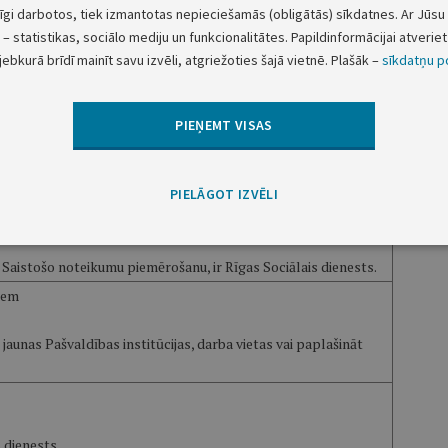
tīgi darbotos, tiek izmantotas nepieciešamās (obligātās) sīkdatnes. Ar Jūsu 
kmēs politiski represētās personas un nacionālās pretošanās
– statistikas, sociālo mediju un funkcionalitātes. Papildinformācijai atveriet 
pamatvajadzību nodrošināšanai.
jebkurā brīdī mainīt savu izvēli, atgriežoties šajā vietnē. Plašāk –
sīkdatņu po
, iedzīvotāju veselību, uzņēmējdarbības vidi un konkurenci.
zmaksām gan attiecībā uz saimnieciskās darbības veicējiem,
anizācijām, gan budžeta finansētām institūcijām
PIEŅEMT VISAS
vās procedūras nav paredzētas. Ar Saistošajiem noteikumiem
izmaksāt divas reizes gadā (maijā un novembrī) vienādās daļās
PIELĀGOT IZVĒLI
 Papildu izdevumi Saistošo noteikumu izpildes nodrošināšanai
r Saistošo noteikumu piemērošanu, ir Rīgas Sociālais dienests.
iem
jaunas Pašvaldības institūcijas, darba vietas vai paplašināt
 dienests.