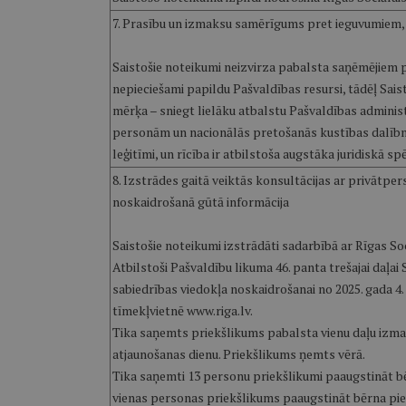
7. Prasību un izmaksu samērīgums pret ieguvumiem,
Saistošie noteikumi neizvirza pabalsta saņēmējiem p
nepieciešami papildu Pašvaldības resursi, tādēļ Sais
mērķa – sniegt lielāku atbalstu Pašvaldības administ
personām un nacionālās pretošanās kustības dalībnie
leģitīmi, un rīcība ir atbilstoša augstāka juridiskā 
8. Izstrādes gaitā veiktās konsultācijas ar privātpe
noskaidrošanā gūtā informācija
Saistošie noteikumi izstrādāti sadarbībā ar Rīgas So
Atbilstoši Pašvaldību likuma 46. panta trešajai daļa
sabiedrības viedokļa noskaidrošanai no 2025. gada 4. 
tīmekļvietnē www.riga.lv.
Tika saņemts priekšlikums pabalsta vienu daļu izma
atjaunošanas dienu. Priekšlikums ņemts vērā.
Tika saņemti 13 personu priekšlikumi paaugstināt 
vienas personas priekšlikums paaugstināt bērna pi