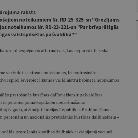
drojuma raksts
stošajiem noteikumiem Nr. RD-25-325-sn "Grozījums
ajos noteikumos Nr. RD-23-221-sn "Par brīvprātīgās
Rīgas valstspilsētas pašvaldībā""
ksturojot iespējamās alternatīvas, kas neparedz tiesiskā
me var izdot saistošos noteikumus, lai nodrošinātu
īvu izpildi, ievērojot likumos vai Ministru kabineta noteikumos
ālās pretošanās kustības dalībniekiem ir pašvaldības
balstu personu pamatvajadzību nodrošināšanai.
ība) ik gadu, atzīmējot Latvijas Republikas Proklamēšanas
jām personām un nacionālās pretošanās kustības dalībniekiem –
ionālās pretošanās kustības dalībnieki ir cienījamā vecumā,