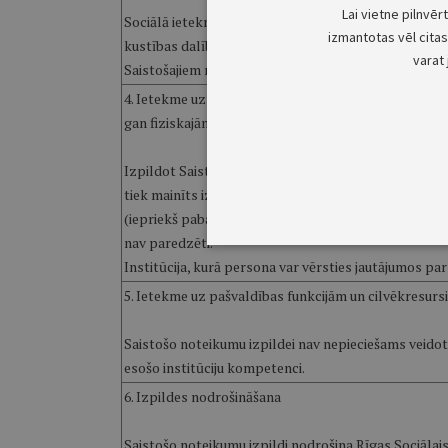
Lai vietne pilnvēr
Sociālā ietekme – Saistošie noteikumi pozitīvi iete
izmantotas vēl citas 
kustības dalībniekus, sniedzot materiālu atbalstu 
varat 
Saistošajiem noteikumiem nav tiešas ietekmes uz vidi
4. Ietekme uz administratīvajām procedūrām un to i
gan fiziskajām personām un nevalstiskā sektora org
Izpildot Saistošos noteikumus, jaunas administratī
tiek mainīts izmaksu biežums – paredzēts pabalstu 
(iepriekš pabalsts tika izmaksāts vienu reizi gadā).
nav paredzēti.
Institūcija, kurā persona var vērsties jautājumos pa
5. Ietekme uz pašvaldības funkcijām un cilvēkresurs
Saistošo noteikumu izpildei nav nepieciešams veidot 
esošo institūciju kompetenci.
6. Izpildes nodrošināšana
Saistošo noteikumu izpildi nodrošina Rīgas Sociālais