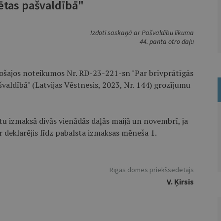
sētas pašvaldībā"
Izdoti saskaņā ar Pašvaldību likuma
44. panta otro daļu
stošajos noteikumos Nr. RD-23-221-sn "Par brīvprātīgās
švaldībā" (Latvijas Vēstnesis, 2023, Nr. 144) grozījumu
tu izmaksā divās vienādās daļās maijā un novembrī, ja
r deklarējis līdz pabalsta izmaksas mēneša 1.
Rīgas domes priekšsēdētājs
V. Ķirsis