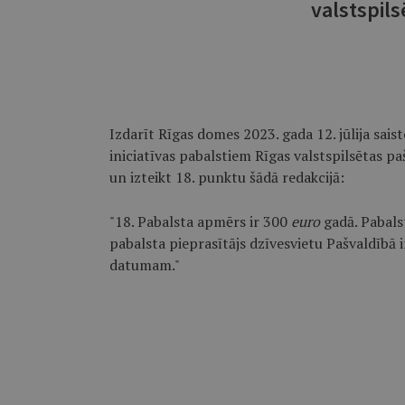
valstspil
Izdarīt Rīgas domes 2023. gada 12. jūlija sai
iniciatīvas pabalstiem Rīgas valstspilsētas pa
un izteikt 18. punktu šādā redakcijā:
"18. Pabalsta apmērs ir 300
euro
gadā. Pabals
pabalsta pieprasītājs dzīvesvietu Pašvaldībā i
datumam."