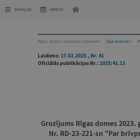
SADAĻAS
ARHĪVS
Rīgas domes saistošie noteikumi:
Šajā laidienā
1
P
Laidiens:
27.02.2025., Nr. 41
Oficiālās publikācijas Nr.:
2025/41.13
Grozījums Rīgas domes 2023. g
Nr. RD-23-221-sn "Par brīvpr