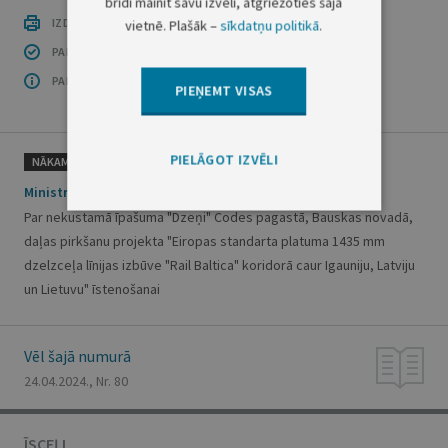
brīdī mainīt savu izvēli, atgriežoties šajā
IZDRUKĀT PUBLIKĀCIJU
vietnē. Plašāk –
sīkdatņu politikā
.
PAR INFORMĀCIJAS DROŠĪBU
PAR ŠO GRUPU
PIEŅEMT VISAS
PIELĀGOT IZVĒLI
NĀKAMAIS
Ministru kabineta rīkojums Nr. 312
Par nekustamā īpašuma "Dzeņi" Codes pagastā, Bauskas novadā,
daļas pirkšanu projekta "Eiropas standarta platuma 1435 mm
dzelzceļa līnijas izbūve "Rail Baltica" koridorā caur Igauniju, Latviju
un Lietuvu" īstenošanai
Vēl šajā numurā
24.04.2024., Nr. 80
ĪSCEĻI