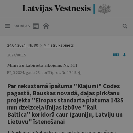
SADAĻAS
24.04.2024., Nr. 80
Ministru kabinets
2024/80.15
RĪKI
Ministru kabineta rīkojums Nr. 311
Rīgā 2024. gada 23. aprīlī (prot. Nr. 17 19. §)
Par nekustamā īpašuma "Klajumi" Codes
pagastā, Bauskas novadā, daļas pirkšanu
projekta "Eiropas standarta platuma 1435
mm dzelzceļa līnijas izbūve "Rail
Baltica" koridorā caur Igauniju, Latviju un
Lietuvu" īstenošanai
1. Saskaņā ar Sabiedrības vajadzībām nepieciešamā