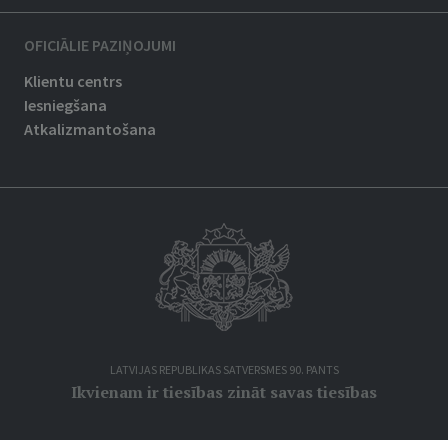
OFICIĀLIE PAZIŅOJUMI
Klientu centrs
Iesniegšana
Atkalizmantošana
LATVIJAS REPUBLIKAS SATVERSMES 90. PANTS
Ikvienam ir tiesības zināt savas tiesības