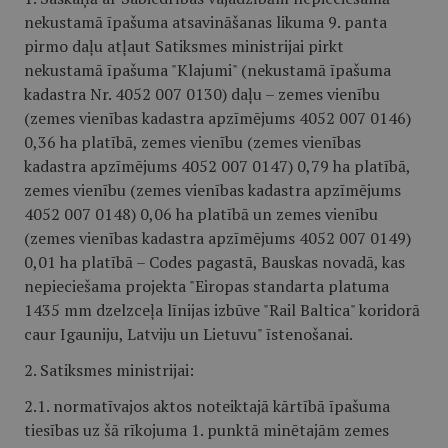
nekustamā īpašuma atsavināšanas likuma 9. panta
pirmo daļu atļaut Satiksmes ministrijai pirkt
nekustamā īpašuma "Klajumi" (nekustamā īpašuma
kadastra Nr. 4052 007 0130) daļu – zemes vienību
(zemes vienības kadastra apzīmējums 4052 007 0146)
0,36 ha platībā, zemes vienību (zemes vienības
kadastra apzīmējums 4052 007 0147) 0,79 ha platībā,
zemes vienību (zemes vienības kadastra apzīmējums
4052 007 0148) 0,06 ha platībā un zemes vienību
(zemes vienības kadastra apzīmējums 4052 007 0149)
0,01 ha platībā – Codes pagastā, Bauskas novadā, kas
nepieciešama projekta "Eiropas standarta platuma
1435 mm dzelzceļa līnijas izbūve "Rail Baltica" koridorā
caur Igauniju, Latviju un Lietuvu" īstenošanai.
2. Satiksmes ministrijai:
2.1. normatīvajos aktos noteiktajā kārtībā īpašuma
tiesības uz šā rīkojuma 1. punktā minētajām zemes