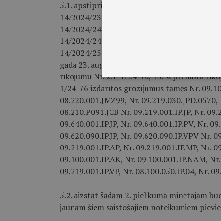
5.1. apstiprināt ar Jūrmalas valstspilsētas pa
14/2024/232, 29. augusta rīkojumu Nr. 1.1-14
14/2024/242, 4. septembra rīkojumu Nr. 1.1-
14/2024/247, 9. septembra rīkojumu Nr. 1.1-
14/2024/256, 17. septembra rīkojumu Nr. 1.1
gada 23. augusta rīkojumu Nr. 2.1-1/24-65, 3
rīkojumu Nr. 2.1-1/24-70, 13. septembra rīko
1/24-76 izdarītos grozījumus tāmēs Nr. 09.10
08.220.001.JMZ99, Nr. 09.219.030.JPD.0570, N
08.210.P091.JCB Nr. 09.219.001.IP.JP, Nr. 09.
09.640.001.IP.JP, Nr. 09.640.001.IP.PV, Nr. 09
09.620.090.IP.JP, Nr. 09.620.090.IP.VPV Nr. 09
09.219.001.IP.AP, Nr. 09.219.001.IP.MP, Nr. 09
09.100.001.IP.AK, Nr. 09.100.001.IP.NAM, Nr. 
09.219.001.IP.VP, Nr. 08.100.050.IP.04, Nr. 09
5.2. aizstāt šādām 2. pielikumā minētajām bu
jaunām šiem saistošajiem noteikumiem pievi