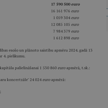
17 590 500
euro
16 161 976
euro
1 059 304
euro
12 085 105
euro
7 984 379
euro
1 612 898
euro
ldības esošo un plānoto saistību apmēru 2024. gadā 13
 4. pielikumu.
kapitāla palielināšanai 1 530 860
euro
apmērā, t.sk.:
ntaru koncertzāle" 24 024
euro
apmērā:
;