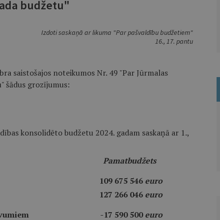
gada budžetu"
Izdoti saskaņā ar likuma "Par pašvaldību budžetiem"
16., 17. pantu
ra saistošajos noteikumos Nr. 49 "Par Jūrmalas
u" šādus grozījumus:
ldības konsolidēto budžetu 2024. gadam saskaņā ar 1.,
Pamatbudžets
109 675 546
euro
127 266 046
euro
evumiem
-17 590 500
euro