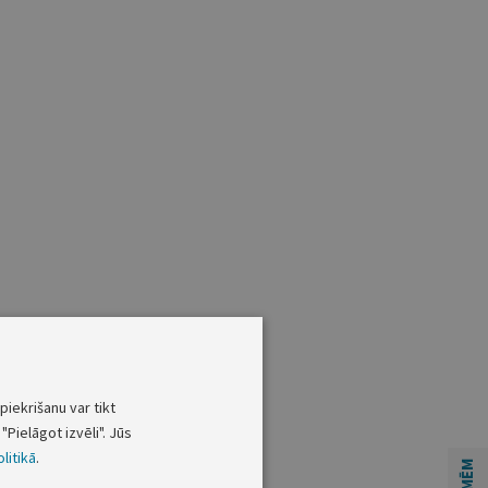
piekrišanu var tikt
"Pielāgot izvēli". Jūs
litikā
.