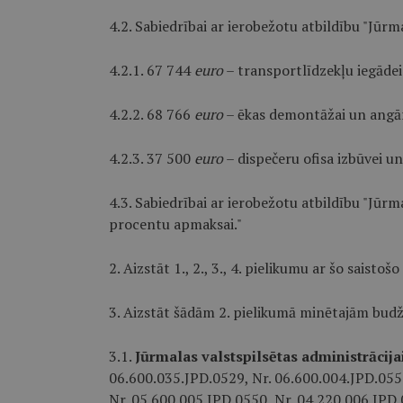
4.2. Sabiedrībai ar ierobežotu atbildību "Jūr
4.2.1. 67 744
euro
– transportlīdzekļu iegādei
4.2.2. 68 766
euro
– ēkas demontāžai un angār
4.2.3. 37 500
euro
– dispečeru ofisa izbūvei un
4.3. Sabiedrībai ar ierobežotu atbildību "Jūr
procentu apmaksai."
2. Aizstāt 1., 2., 3., 4. pielikumu ar šo saistošo
3. Aizstāt šādām 2. pielikumā minētajām budž
3.1.
Jūrmalas valstspilsētas administrācija
06.600.035.JPD.0529, Nr. 06.600.004.JPD.0550
Nr. 05.600.005.JPD.0550, Nr. 04.220.006.JPD.