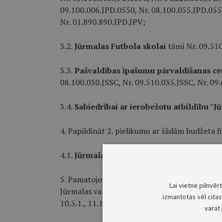
09.100.006.JPD.0550, Nr. 08.100.055.JPD.0550
Nr. 01.890.890.JPD.JPV;
3.2.
Jūrmalas Futbola skolai
tāmi Nr. 09.510
3.3.
Pašvaldības īpašumu pārvaldīšanas c
08.100.030.JSSC, Nr. 09.510.035.JSSC, Nr. 09
3.4.
Sabiedrībai ar ierobežotu atbildību "
4. Papildināt 2. pielikumu ar šādām budžeta f
4.1.
Jūrmalas Futbola skolai
tāmi Nr. 09.51
5. Pamatojoties uz Jūrmalas domes 2023. gad
Lai vietne pilnvēr
Jūrmalas valstspilsētas pašvaldības 2024. gada
izmantotas vēl citas 
10.5.1., 11.1., 11.2. un 11.3. apakšpunktu:
varat 