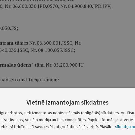
, Nr. 06.600.030.JPD.0570, Nr. 04.900.840.JPD.JPV,
.050.FS;
entram
tāmes Nr. 06.600.001.JSSC, Nr.
.640.035.JSSC, Nr. 08.100.055.JSSC;
Jūrmalas ūdens"
tāmi Nr. 05.200.900.JU.
inansēto institūciju tāmēm:
0.P105.FS.
Vietnē izmantojam sīkdatnes
a 28. decembra saistošo noteikumu Nr. 49 "Par
tīgi darbotos, tiek izmantotas nepieciešamās (obligātās) sīkdatnes. Ar Jūsu 
 budžetu" 7. un 8. punktu un 10.1., 10.2., 10.3.,
– statistikas, sociālo mediju un funkcionalitātes. Papildinformācijai atveriet 
jebkurā brīdī mainīt savu izvēli, atgriežoties šajā vietnē. Plašāk –
sīkdatņu po