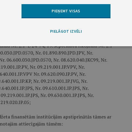
švaldības 2024. gada 23. augusta rīkojumu Nr. 1.1-
/2024/235, 2. septembra rīkojumu Nr. 1.1-
PIEŅEMT VISAS
14/2024/244, 5. septembra rīkojumu Nr. 1.1-
14/2024/250, 16. septembra rīkojumu Nr. 1.1-
-14/2024/259 un Jūrmalas Izglītības pārvaldes 2024.
PIELĀGOT IZVĒLI
0. augusta rīkojumu Nr. 2.1-1/24-68, 11. septembra
jumu Nr. 2.1-1/24-74, 19. septembra rīkojumu Nr. 2.1-
0.030.JPD.0570, Nr. 01.890.890.JPD.JPV, Nr.
r. 06.600.030.JPD.0570, Nr. 08.620.040.JKC99, Nr.
219.001.IP.PV, Nr. 09.219.001.IP.VPV, Nr.
.640.001.IP.VPV Nr. 09.620.090.IP.PV, Nr.
.640.001.IP.KP, Nr. 09.219.001.IP.JVG, Nr.
.640.001.IP.JPS, Nr. 09.610.001.IP.JPS, Nr.
09.219.001.IP.JPS, Nr. 09.630.001.IP.JPS, Nr.
.219.020.IP.05;
džeta finansētām institūcijām apstiprinātās tāmes ar
enotajām attiecīgajām tāmēm: