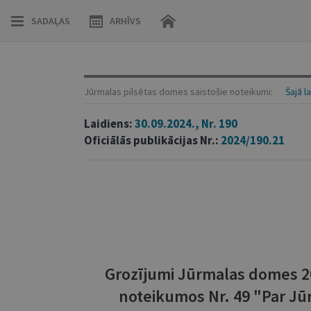
SADAĻAS
ARHĪVS
Jūrmalas pilsētas domes saistošie noteikumi:
Šajā l
Laidiens:
30.09.2024., Nr. 190
Oficiālās publikācijas Nr.:
2024/190.21
Grozījumi Jūrmalas domes 20
noteikumos Nr. 49 "Par Jū