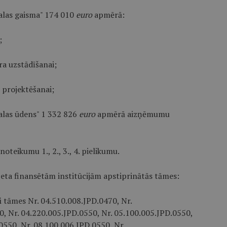
malas gaisma" 174 010
euro
apmērā:
;
a uzstādīšanai;
 projektēšanai;
malas ūdens" 1 332 826
euro
apmērā aizņēmumu
 noteikumu 1., 2., 3., 4. pielikumu.
eta finansētām institūcijām apstiprinātās tāmes:
i
tāmes Nr. 04.510.008.JPD.0470, Nr.
, Nr. 04.220.005.JPD.0550, Nr. 05.100.005.JPD.0550,
0550, Nr. 08.100.006.JPD.0550, Nr.