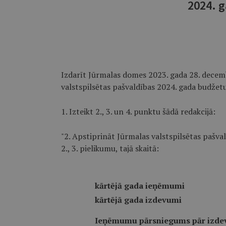
2024. 
Izdarīt Jūrmalas domes 2023. gada 28. decemb
valstspilsētas pašvaldības 2024. gada budžet
1. Izteikt 2., 3. un 4. punktu šādā redakcijā:
"2. Apstiprināt Jūrmalas valstspilsētas pašva
2., 3. pielikumu, tajā skaitā:
kārtējā gada ieņēmumi
kārtējā gada izdevumi
Ieņēmumu pārsniegums pār izd