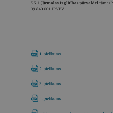
5.3.1.
Jūrmalas Izglītības pārvaldei
tāmes Nr
09.640.001.IP.VPV.
1. pielikums
2. pielikums
3. pielikums
4. pielikums