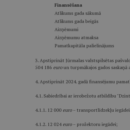
Finansēšana
Atlikums gada sākumā
Atlikums gada beigās
Aizņēmumi
Aizņēmumu atmaksa
Pamatkapitāla palielinājums
3. Apstiprināt Jūrmalas valstspilsētas pašva
504 186
euro
un turpmākajos gados saskaņā ar
4. Apstiprināt 2024. gadā finansējumu pamat
4.1. Sabiedrībai ar ierobežotu atbildību "Dzi
4.1.1. 12 000
euro
– transportlīdzekļu iegādei
4.1.2. 12 024
euro
– prožektoru iegādei;