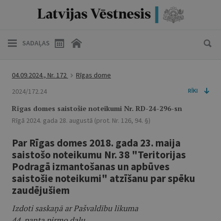
SADAĻAS
04.09.2024., Nr. 172
Rīgas dome
2024/172.24
RĪKI
Rīgas domes saistošie noteikumi Nr. RD-24-296-sn
Rīgā 2024. gada 28. augustā (prot. Nr. 126, 94. §)
Par Rīgas domes 2018. gada 23. maija
saistošo noteikumu Nr. 38 "Teritorijas
Podragā izmantošanas un apbūves
saistošie noteikumi" atzīšanu par spēku
zaudējušiem
Izdoti saskaņā ar Pašvaldību likuma
44. panta pirmo daļu