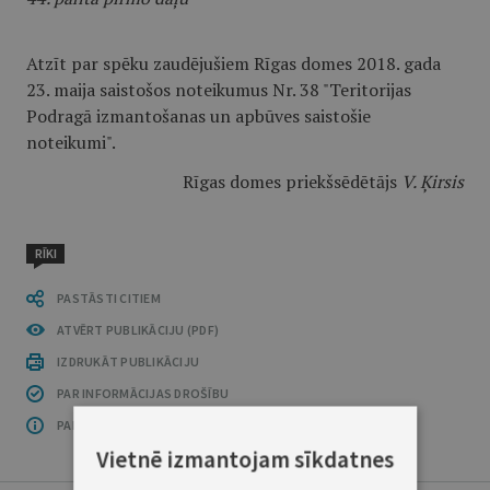
Atzīt par spēku zaudējušiem Rīgas domes 2018. gada
23. maija saistošos noteikumus Nr. 38 "Teritorijas
Podragā izmantošanas un apbūves saistošie
noteikumi".
Rīgas domes priekšsēdētājs
V. Ķirsis
RĪKI
PASTĀSTI CITIEM
ATVĒRT PUBLIKĀCIJU (PDF)
IZDRUKĀT PUBLIKĀCIJU
PAR INFORMĀCIJAS DROŠĪBU
PAR ŠO GRUPU
Vietnē izmantojam sīkdatnes