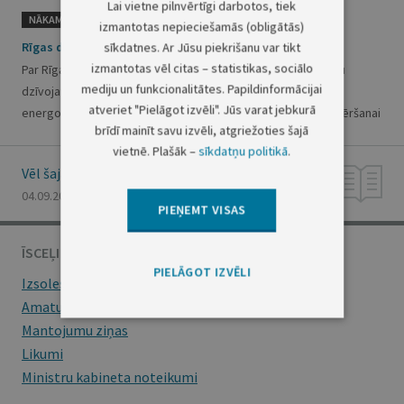
Lai vietne pilnvērtīgi darbotos, tiek
NĀKAMAIS
izmantotas nepieciešamās (obligātās)
Rīgas domes saistošie noteikumi Nr. RD-24-297-sn
sīkdatnes. Ar Jūsu piekrišanu var tikt
izmantotas vēl citas – statistikas, sociālo
Par Rīgas valstspilsētas pašvaldības atbalstu daudzdzīvokļu
mediju un funkcionalitātes. Papildinformācijai
dzīvojamās mājas tehniskās dokumentācijas izstrādei
atveriet "Pielāgot izvēli". Jūs varat jebkurā
energoefektivitātes pasākumu veikšanai un bīstamības novēršanai
brīdī mainīt savu izvēli, atgriežoties šajā
vietnē. Plašāk –
sīkdatņu politikā
.
Vēl šajā numurā
04.09.2024., Nr. 172
PIEŅEMT VISAS
ĪSCEĻI
PIELĀGOT IZVĒLI
Izsoles
Amatu konkursi
Mantojumu ziņas
Likumi
Ministru kabineta noteikumi