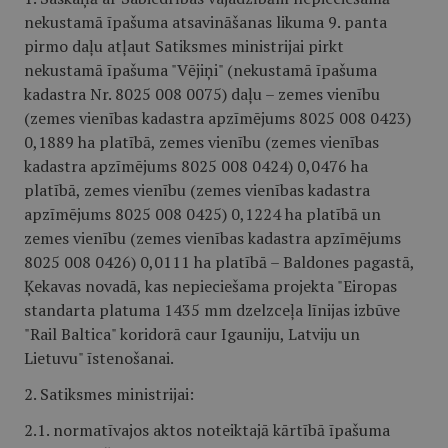
nekustamā īpašuma atsavināšanas likuma 9. panta
pirmo daļu atļaut Satiksmes ministrijai pirkt
nekustamā īpašuma "Vējiņi" (nekustamā īpašuma
kadastra Nr. 8025 008 0075) daļu – zemes vienību
(zemes vienības kadastra apzīmējums 8025 008 0423)
0,1889 ha platībā, zemes vienību (zemes vienības
kadastra apzīmējums 8025 008 0424) 0,0476 ha
platībā, zemes vienību (zemes vienības kadastra
apzīmējums 8025 008 0425) 0,1224 ha platībā un
zemes vienību (zemes vienības kadastra apzīmējums
8025 008 0426) 0,0111 ha platībā – Baldones pagastā,
Ķekavas novadā, kas nepieciešama projekta "Eiropas
standarta platuma 1435 mm dzelzceļa līnijas izbūve
"Rail Baltica" koridorā caur Igauniju, Latviju un
Lietuvu" īstenošanai.
2. Satiksmes ministrijai:
2.1. normatīvajos aktos noteiktajā kārtībā īpašuma