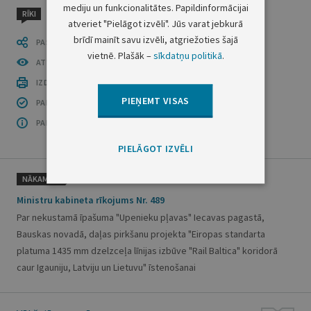
mediju un funkcionalitātes. Papildinformācijai
RĪKI
atveriet "Pielāgot izvēli". Jūs varat jebkurā
brīdī mainīt savu izvēli, atgriežoties šajā
PASTĀSTI CITIEM
vietnē. Plašāk –
sīkdatņu politikā
.
ATVĒRT PUBLIKĀCIJU (PDF)
IZDRUKĀT PUBLIKĀCIJU
PIEŅEMT VISAS
PAR INFORMĀCIJAS DROŠĪBU
PAR ŠO GRUPU
PIELĀGOT IZVĒLI
NĀKAMAIS
Ministru kabineta rīkojums Nr. 489
Par nekustamā īpašuma "Upenieku pļavas" Iecavas pagastā,
Bauskas novadā, daļas pirkšanu projekta "Eiropas standarta
platuma 1435 mm dzelzceļa līnijas izbūve "Rail Baltica" koridorā
caur Igauniju, Latviju un Lietuvu" īstenošanai