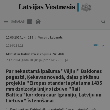
SADAĻAS
20.06.2024., Nr. 119
Ministru kabinets
2024/119.21
RĪKI
Ministru kabineta rīkojums Nr. 488
Rīgā 2024. gada 18. jūnijā (prot. Nr. 25 38. §)
Par nekustamā īpašuma "Vējiņi" Baldones
pagastā, Ķekavas novadā, daļas pirkšanu
projekta "Eiropas standarta platuma 1435
mm dzelzceļa līnijas izbūve "Rail
Baltica" koridorā caur Igauniju, Latviju un
Lietuvu" īstenošanai
1. Saskaņā ar Sabiedrības vajadzībām nepieciešamā