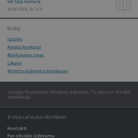
Vēl šajā numurā
20.06.2024., Nr. 119
ĪSCEĻI
Izsoles
Amatu konkursi
Mantojumu ziņas
Likumi
Ministru kabineta noteikumi
Latvijas Republikas oficiālais izdevums. Tā saturs ir oficiālā
publikācija.
© VSIA LATVIJAS VĒSTNESIS
Kontakti
Par oficiālo izdevumu