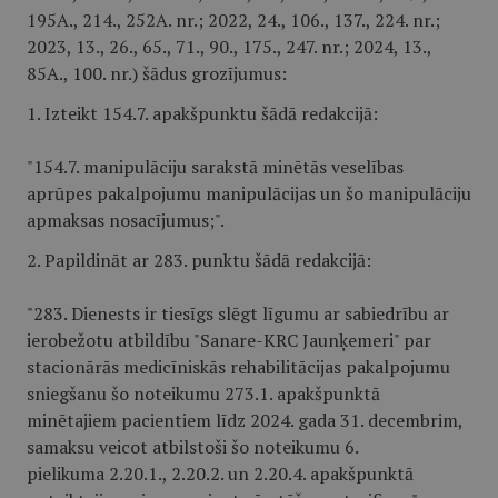
195A., 214., 252A. nr.; 2022, 24., 106., 137., 224. nr.;
2023, 13., 26., 65., 71., 90., 175., 247. nr.; 2024, 13.,
85A., 100. nr.) šādus grozījumus:
1. Izteikt 154.7. apakšpunktu šādā redakcijā:
"154.7. manipulāciju sarakstā minētās veselības
aprūpes pakalpojumu manipulācijas un šo manipulāciju
apmaksas nosacījumus;".
2. Papildināt ar 283. punktu šādā redakcijā:
"283. Dienests ir tiesīgs slēgt līgumu ar sabiedrību ar
ierobežotu atbildību "Sanare-KRC Jaunķemeri" par
stacionārās medicīniskās rehabilitācijas pakalpojumu
sniegšanu šo noteikumu 273.1. apakšpunktā
minētajiem pacientiem līdz 2024. gada 31. decembrim,
samaksu veicot atbilstoši šo noteikumu 6.
pielikuma 2.20.1., 2.20.2. un 2.20.4. apakšpunktā