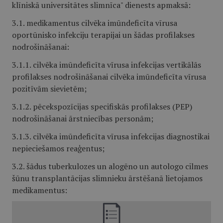
klīniskā universitātes slimnīca" dienests apmaksā:
3.1. medikamentus cilvēka imūndeficīta vīrusa
oportūnisko infekciju terapijai un šādas profilakses
nodrošināšanai:
3.1.1. cilvēka imūndeficīta vīrusa infekcijas vertikālās
profilakses nodrošināšanai cilvēka imūndeficīta vīrusa
pozitīvām sievietēm;
3.1.2. pēcekspozīcijas specifiskās profilakses (PEP)
nodrošināšanai ārstniecības personām;
3.1.3. cilvēka imūndeficīta vīrusa infekcijas diagnostikai
nepieciešamos reaģentus;
3.2. šādus tuberkulozes un alogēno un autologo cilmes
šūnu transplantācijas slimnieku ārstēšanā lietojamos
medikamentus: