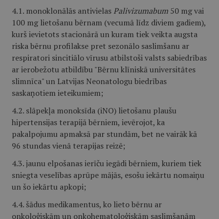
4.1. monoklonālās antivielas
Palivizumabum
50 mg vai
100 mg lietošanu bērnam (vecumā līdz diviem gadiem),
kurš ievietots stacionārā un kuram tiek veikta augsta
riska bērnu profilakse pret sezonālo saslimšanu ar
respiratori sincitiālo vīrusu atbilstoši valsts sabiedrības
ar ierobežotu atbildību "Bērnu klīniskā universitātes
slimnīca" un Latvijas Neonatologu biedrības
saskaņotiem ieteikumiem;
4.2. slāpekļa monoksīda (iNO) lietošanu plaušu
hipertensijas terapijā bērniem, ievērojot, ka
pakalpojumu apmaksā par stundām, bet ne vairāk kā
96 stundas vienā terapijas reizē;
4.3. jaunu elpošanas ierīču iegādi bērniem, kuriem tiek
sniegta veselības aprūpe mājās, esošu iekārtu nomaiņu
un šo iekārtu apkopi;
4.4. šādus medikamentus, ko lieto bērnu ar
onkoloģiskām un onkohematoloģiskām saslimšanām