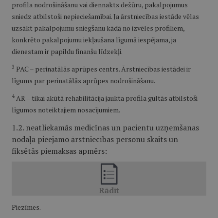
profila nodrošināšanu vai diennakts dežūru, pakalpojumus
sniedz atbilstoši nepieciešamībai. Ja ārstniecības iestāde vēlas
uzsākt pakalpojumu sniegšanu kādā no izvēles profiliem,
konkrēto pakalpojumu iekļaušana līgumā iespējama, ja
dienestam ir papildu finanšu līdzekļi.
3
PAC – perinatālās aprūpes centrs. Ārstniecības iestādei ir
līgums par perinatālās aprūpes nodrošināšanu.
4
AR – tikai akūtā rehabilitācija jaukta profila gultās atbilstoši
līgumos noteiktajiem nosacījumiem.
1.2. neatliekamās medicīnas un pacientu uzņemšanas
nodaļā pieejamo ārstniecības personu skaits un
fiksētās piemaksas apmērs:
Piezīmes.