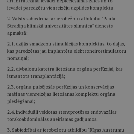
arī intratekālai ievadei nepieciešamās zāles un to
ievadei paredzētu vienreizēju uzpildes komplektu.
2. Valsts sabiedrībai ar ierobežotu atbildību "Paula
Stradiņa klīniskā universitātes slimnīca" dienests
apmaksā:
2.1. dziļās smadzeņu stimulācijas komplektus, to daļas,
kas paredzētas jau implantētu elektroneirostimulatoru
nomaiņai;
2.2. divbalonu katetra lietošanu orgāna perfūzijai, kas
izmantots transplantācijā;
2.3. orgānu pulsējošās perfūzijas un konservācijas
mašīnas vienreizējas lietošanas komplektu orgāna
pieslēgšanai;
2.4. individuāli veidotas stentprotēzes endovazālas
torakoabdominālas aneirismas gadījumos.
3. Sabiedrībai ar ierobežotu atbildību "Rīgas Austrumu