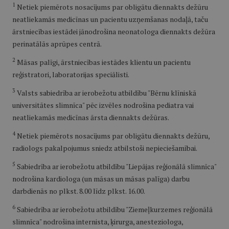
1
Netiek piemērots nosacījums par obligātu diennakts dežūru
neatliekamās medicīnas un pacientu uzņemšanas nodaļā, taču
ārstniecības iestādei jānodrošina neonatologa diennakts dežūra
perinatālās aprūpes centrā.
2
Māsas palīgi, ārstniecības iestādes klientu un pacientu
reģistratori, laboratorijas speciālisti.
3
Valsts sabiedrība ar ierobežotu atbildību "Bērnu klīniskā
universitātes slimnīca" pēc izvēles nodrošina pediatra vai
neatliekamās medicīnas ārsta diennakts dežūras.
4
Netiek piemērots nosacījums par obligātu diennakts dežūru,
radiologs pakalpojumus sniedz atbilstoši nepieciešamībai.
5
Sabiedrība ar ierobežotu atbildību "Liepājas reģionālā slimnīca"
nodrošina kardiologa (un māsas un māsas palīga) darbu
darbdienās no plkst. 8.00 līdz plkst. 16.00.
6
Sabiedrība ar ierobežotu atbildību "Ziemeļkurzemes reģionālā
slimnīca" nodrošina internista, ķirurga, anesteziologa,