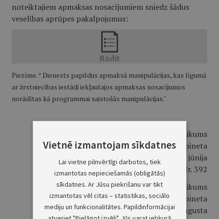
noteiktajiem apmaksas nosacījumiem sniedz šādus
veselības aprūpes pakalpojumus:
Piezīme. * Dienests papildus apmaksā manipulācijas, kas līgumā
ar ārstniecības iestādi iekļautajos apmaksas nosacījumos
norādītas kā programmai saistošās manipulācijas."
2. pielikums
Vietnē izmantojam sīkdatnes
Ministru kabineta
2024. gada 18. jūnija
Lai vietne pilnvērtīgi darbotos, tiek
noteikumiem Nr. 392
izmantotas nepieciešamās (obligātās)
sīkdatnes. Ar Jūsu piekrišanu var tikt
"7. pielikums
izmantotas vēl citas – statistikas, sociālo
Ministru kabineta
mediju un funkcionalitātes. Papildinformācijai
2018. gada 28. augusta
atveriet "Pielāgot izvēli". Jūs varat jebkurā