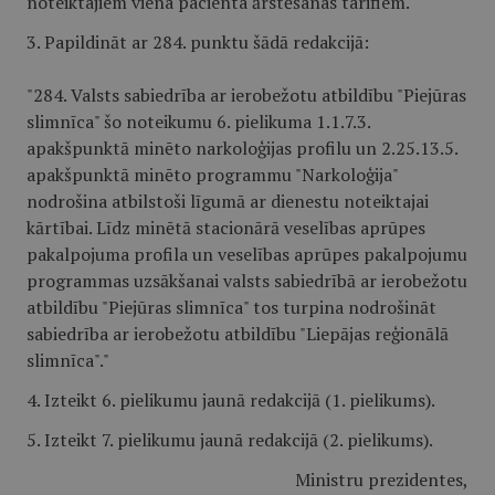
noteiktajiem viena pacienta ārstēšanas tarifiem."
3. Papildināt ar 284. punktu šādā redakcijā:
"284. Valsts sabiedrība ar ierobežotu atbildību "Piejūras
slimnīca" šo noteikumu 6. pielikuma 1.1.7.3.
apakšpunktā minēto narkoloģijas profilu un 2.25.13.5.
apakšpunktā minēto programmu "Narkoloģija"
nodrošina atbilstoši līgumā ar dienestu noteiktajai
kārtībai. Līdz minētā stacionārā veselības aprūpes
pakalpojuma profila un veselības aprūpes pakalpojumu
programmas uzsākšanai valsts sabiedrībā ar ierobežotu
atbildību "Piejūras slimnīca" tos turpina nodrošināt
sabiedrība ar ierobežotu atbildību "Liepājas reģionālā
slimnīca"."
4. Izteikt 6. pielikumu jaunā redakcijā (
1. pielikums
).
5. Izteikt 7. pielikumu jaunā redakcijā (
2. pielikums
).
Ministru prezidentes,