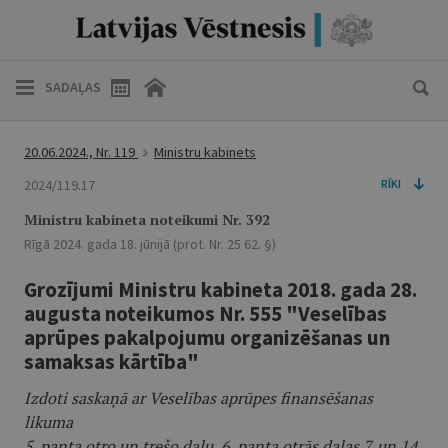
SADAĻAS
20.06.2024., Nr. 119
Ministru kabinets
2024/119.17
RĪKI
Ministru kabineta noteikumi Nr. 392
Rīgā 2024. gada 18. jūnijā (prot. Nr. 25 62. §)
Grozījumi Ministru kabineta 2018. gada 28.
augusta noteikumos Nr. 555 "Veselības
aprūpes pakalpojumu organizēšanas un
samaksas kārtība"
Izdoti saskaņā ar Veselības aprūpes finansēšanas
likuma
5. panta otro un trešo daļu, 6. panta otrās daļas 7. un 14.