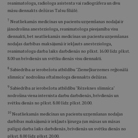
reanimatologa, radiologa asistenta vai radiogrāfera un divu
māsu diennakts dežūras Talsu filiālē.
7
Neatliekamās medicīnas un pacientu uzņemšanas nodaļai ir
jānodrošina anesteziologa, reanimatologa pieejamība visu
diennakti, bet neatliekamās medicīnas un pacientu uzņemšanas
nodaļas darbības maksājumā ir iekļauts anesteziologa,
reanimatologa darba laiks darbdienās no plkst. 16.00 līdz plkst.
8.00 un brīvdienās un svētku dienās visu diennakti.
8
Sabiedrība ar ierobežotu atbildību "Ziemeļkurzemes reģionālā
slimnīca" nodrošina oftalmologa diennakts dežūras.
9
Sabiedrība ar ierobežotu atbildību "Rēzeknes slimnīca"
nodrošina viena internista darbu darbdienās, brīvdienās un
svētku dienās no plkst. 8.00 līdz plkst. 20.00.
10
Neatliekamās medicīnas un pacientu uzņemšanas nodaļas
darbības maksājumā ir iekļauts ķirurga (un māsas un māsas
palīga) darba laiks darbdienās, brīvdienās un svētku dienās no
plkst. 8.00 līdz plkst. 20.00.