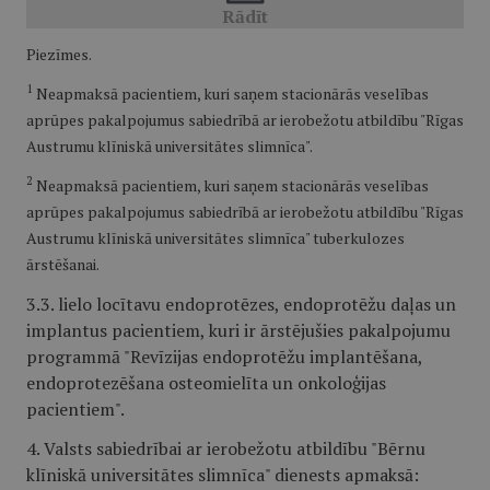
Piezīmes.
1
Neapmaksā pacientiem, kuri saņem stacionārās veselības
aprūpes pakalpojumus sabiedrībā ar ierobežotu atbildību "Rīgas
Austrumu klīniskā universitātes slimnīca".
2
Neapmaksā pacientiem, kuri saņem stacionārās veselības
aprūpes pakalpojumus sabiedrībā ar ierobežotu atbildību "Rīgas
Austrumu klīniskā universitātes slimnīca" tuberkulozes
ārstēšanai.
3.3. lielo locītavu endoprotēzes, endoprotēžu daļas un
implantus pacientiem, kuri ir ārstējušies pakalpojumu
programmā "Revīzijas endoprotēžu implantēšana,
endoprotezēšana osteomielīta un onkoloģijas
pacientiem".
4. Valsts sabiedrībai ar ierobežotu atbildību "Bērnu
klīniskā universitātes slimnīca" dienests apmaksā: