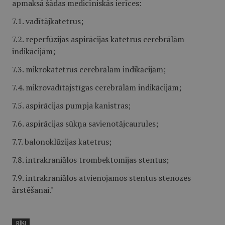
apmaksā šādas medicīniskās ierīces:
7.1. vadītājkatetrus;
7.2. reperfūzijas aspirācijas katetrus cerebrālām
indikācijām;
7.3. mikrokatetrus cerebrālām indikācijām;
7.4. mikrovadītājstīgas cerebrālām indikācijām;
7.5. aspirācijas pumpja kanistras;
7.6. aspirācijas sūkņa savienotājcaurules;
7.7. balonoklūzijas katetrus;
7.8. intrakraniālos trombektomijas stentus;
7.9. intrakraniālos atvienojamos stentus stenozes
ārstēšanai."
RĪKI