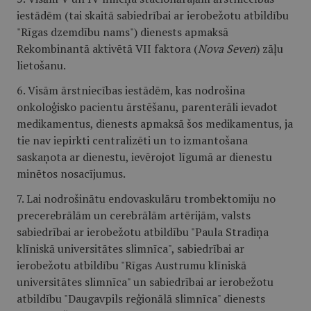
iestādēm (tai skaitā sabiedrībai ar ierobežotu atbildību
"Rīgas dzemdību nams") dienests apmaksā
Rekombinantā aktivētā VII faktora (
Nova Seven
) zāļu
lietošanu.
6. Visām ārstniecības iestādēm, kas nodrošina
onkoloģisko pacientu ārstēšanu, parenterāli ievadot
medikamentus, dienests apmaksā šos medikamentus, ja
tie nav iepirkti centralizēti un to izmantošana
saskaņota ar dienestu, ievērojot līgumā ar dienestu
minētos nosacījumus.
7. Lai nodrošinātu endovaskulāru trombektomiju no
precerebrālām un cerebrālām artērijām, valsts
sabiedrībai ar ierobežotu atbildību "Paula Stradiņa
klīniskā universitātes slimnīca", sabiedrībai ar
ierobežotu atbildību "Rīgas Austrumu klīniskā
universitātes slimnīca" un sabiedrībai ar ierobežotu
atbildību "Daugavpils reģionālā slimnīca" dienests