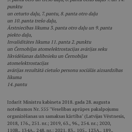
punktu
un ceturto daļu, 7. pantu, 8. panta otro daļu
un 10. panta trešo daļu,
Ārstniecības likuma 3. panta otro daļu un 9. panta
piekto daļu,
Invaliditātes likuma 11. panta 2. punktu
un Černobiļas atomelektrostacijas avārijas seku
likvidēšanas dalībnieku un Černobiļas
atomelektrostacijas
avārijas rezultātā cietušo personu sociālās aizsardzības
likuma
14. pantu
Izdarīt Ministru kabineta 2018. gada 28. augusta
noteikumos Nr. 555 "Veselības aprūpes pakalpojumu
organizēšanas un samaksas kārtība" (Latvijas Vēstnesis,
2018, 176., 251. nr.; 2019, 63., 96., 254. nr.; 2020,
110B., 134A., 248. nr.; 2021, 83., 105., 123A., 189.,