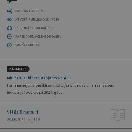
PASTĀSTI CITIEM
ATVĒRT PUBLIKĀCIJU (PDF)
IZDRUKĀT PUBLIKĀCIJU
PAR INFORMĀCIJAS DROŠĪBU
PAR ŠO GRUPU
NĀKAMAIS
Ministru kabineta rīkojums Nr. 471
Par finansējuma piešķiršanu Latvijas Drošības un aizsardzības
industriju federācijai 2024. gadā
Vēl šajā numurā
20.06.2024., Nr. 119