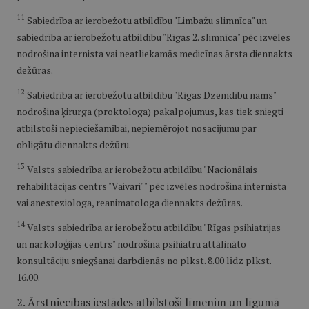
11
Sabiedrība ar ierobežotu atbildību "Limbažu slimnīca" un
sabiedrība ar ierobežotu atbildību "Rīgas 2. slimnīca" pēc izvēles
nodrošina internista vai neatliekamās medicīnas ārsta diennakts
dežūras.
12
Sabiedrība ar ierobežotu atbildību "Rīgas Dzemdību nams"
nodrošina ķirurga (proktologa) pakalpojumus, kas tiek sniegti
atbilstoši nepieciešamībai, nepiemērojot nosacījumu par
obligātu diennakts dežūru.
13
Valsts sabiedrība ar ierobežotu atbildību "Nacionālais
rehabilitācijas centrs "Vaivari"" pēc izvēles nodrošina internista
vai anesteziologa, reanimatologa diennakts dežūras.
14
Valsts sabiedrība ar ierobežotu atbildību "Rīgas psihiatrijas
un narkoloģijas centrs" nodrošina psihiatru attālināto
konsultāciju sniegšanai darbdienās no plkst. 8.00 līdz plkst.
16.00.
2. Ārstniecības iestādes atbilstoši līmenim un līgumā