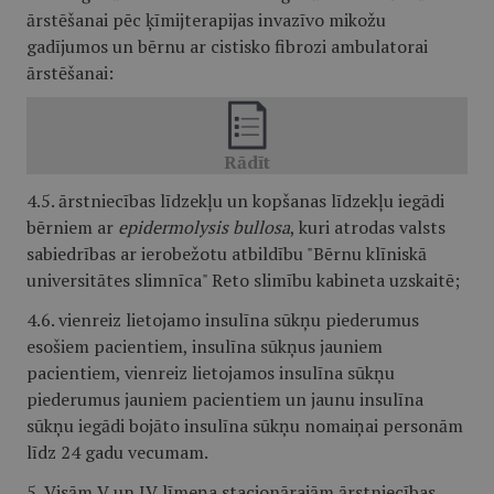
ārstēšanai pēc ķīmijterapijas invazīvo mikožu
gadījumos un bērnu ar cistisko fibrozi ambulatorai
ārstēšanai:
4.5. ārstniecības līdzekļu un kopšanas līdzekļu iegādi
bērniem ar
epidermolysis bullosa
, kuri atrodas valsts
sabiedrības ar ierobežotu atbildību "Bērnu klīniskā
universitātes slimnīca" Reto slimību kabineta uzskaitē;
4.6. vienreiz lietojamo insulīna sūkņu piederumus
esošiem pacientiem, insulīna sūkņus jauniem
pacientiem, vienreiz lietojamos insulīna sūkņu
piederumus jauniem pacientiem un jaunu insulīna
sūkņu iegādi bojāto insulīna sūkņu nomaiņai personām
līdz 24 gadu vecumam.
5. Visām V un IV līmeņa stacionārajām ārstniecības