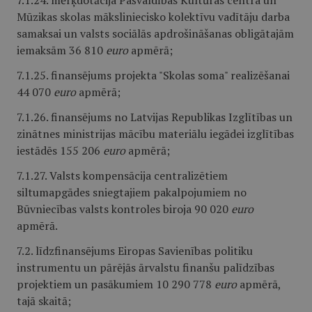
7.1.24. mērķdotācija Pašvaldības Kultūras centra un
Mūzikas skolas māksliniecisko kolektīvu vadītāju darba
samaksai un valsts sociālās apdrošināšanas obligātajām
iemaksām 36 810
euro
apmērā;
7.1.25. finansējums projekta "Skolas soma" realizēšanai
44 070
euro
apmērā;
7.1.26. finansējums no Latvijas Republikas Izglītības un
zinātnes ministrijas mācību materiālu iegādei izglītības
iestādēs 155 206
euro
apmērā;
7.1.27. Valsts kompensācija centralizētiem
siltumapgādes sniegtajiem pakalpojumiem no
Būvniecības valsts kontroles biroja 90 020
euro
apmērā.
7.2. līdzfinansējums Eiropas Savienības politiku
instrumentu un pārējās ārvalstu finanšu palīdzības
projektiem un pasākumiem 10 290 778
euro
apmērā,
tajā skaitā;