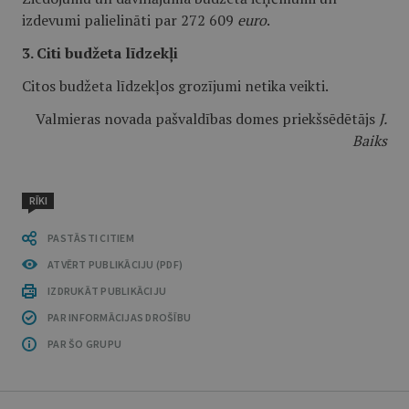
izdevumi palielināti par 272 609
euro
.
3. Citi budžeta līdzekļi
Citos budžeta līdzekļos grozījumi netika veikti.
Valmieras novada pašvaldības domes priekšsēdētājs
J.
Baiks
RĪKI
PASTĀSTI CITIEM
ATVĒRT PUBLIKĀCIJU (PDF)
IZDRUKĀT PUBLIKĀCIJU
PAR INFORMĀCIJAS DROŠĪBU
PAR ŠO GRUPU