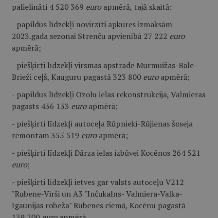
palielināti 4 520 369
euro
apmērā, tajā skaitā:
- papildus līdzekļi novirzīti apkures izmaksām
2023.gada sezonai Strenču apvienībā 27 222
euro
apmērā;
- piešķirti līdzekļi virsmas apstrāde Mūrmuižas-Bāle-
Brieži ceļš, Kauguru pagastā 323 800
euro
apmērā;
- papildus līdzekļi Ozolu ielas rekonstrukcija, Valmieras
pagasts 436 133
euro
apmērā;
- piešķirti līdzekļi autoceļa Rūpnieki-Rūjienas šoseja
remontam 355 519
euro
apmērā;
- piešķirti līdzekļi Dārza ielas izbūvei Kocēnos 264 521
euro
;
- piešķirti līdzekļi ietves gar valsts autoceļu V212
"Rubene-Virši un A3 "Inčukalns- Valmiera-Valka-
Igaunijas robeža" Rubenes ciemā, Kocēnu pagastā
139 200
euro
apmērā