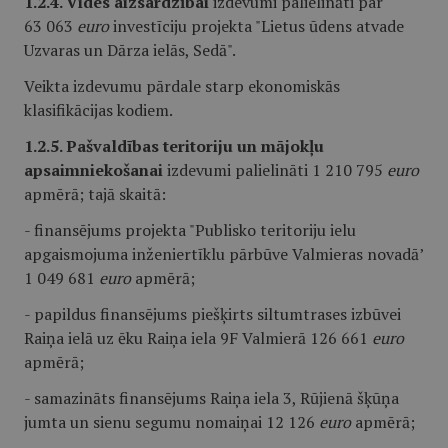
1.2.4. Vides aizsardzībai
izdevumi palielināti par
63 063
euro
investīciju projekta "Lietus ūdens atvade
Uzvaras un Dārza ielās, Sedā".
Veikta izdevumu pārdale starp ekonomiskās
klasifikācijas kodiem.
1.2.5. Pašvaldības teritoriju un mājokļu
apsaimniekošanai
izdevumi palielināti 1 210 795
euro
apmērā; tajā skaitā:
- finansējums projekta "Publisko teritoriju ielu
apgaismojuma inženiertīklu pārbūve Valmieras novadā’
1 049 681
euro
apmērā;
- papildus finansējums piešķirts siltumtrases izbūvei
Raiņa ielā uz ēku Raiņa iela 9F Valmierā 126 661
euro
apmērā;
- samazināts finansējums Raiņa iela 3, Rūjienā šķūņa
jumta un sienu segumu nomaiņai 12 126
euro
apmērā;