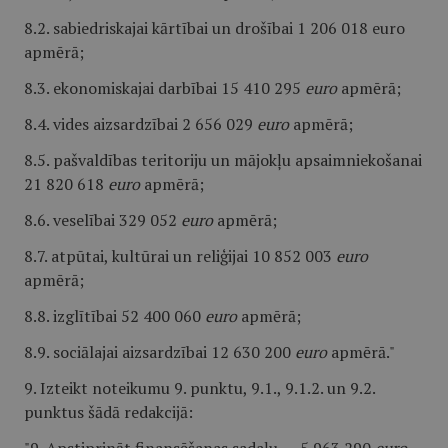
8.2. sabiedriskajai kārtībai un drošībai 1 206 018 euro
apmērā;
8.3. ekonomiskajai darbībai 15 410 295
euro
apmērā;
8.4. vides aizsardzībai 2 656 029
euro
apmērā;
8.5. pašvaldības teritoriju un mājokļu apsaimniekošanai
21 820 618
euro
apmērā;
8.6. veselībai 329 052
euro
apmērā;
8.7. atpūtai, kultūrai un reliģijai 10 852 003
euro
apmērā;
8.8. izglītībai 52 400 060
euro
apmērā;
8.9. sociālajai aizsardzībai 12 630 200
euro
apmērā."
9. Izteikt noteikumu 9. punktu, 9.1., 9.1.2. un 9.2.
punktus šādā redakcijā: