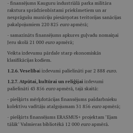
- finansējums Kauguru industriālā parka militāra
rakstura sprādzienbīstami priekšmetiem un ar
nesprāgušu munīciju piesārņotas teritorijas sanācijas
pakalpojumiem 220 825
euro
apmērā;
- samazināts finansējums apkures guļvadu nomaiņai
Jeru skolā 21 000
euro
apmērā;
Veikta izdevumu pārdale starp ekonomiskās
klasifikācijas kodiem.
1.2.6. Veselība
i izdevumi palielināti par 2 888
euro
.
1.2.7. Atpūtai, kultūrai un reliģijai
izdevumi
palielināti 43 856
euro
apmērā, tajā skaitā:
- piešķirts mērķdotācijas finansējums pašdarbnieku
kolektīvu vadītāju atalgojumam 31 856
euro
apmērā;
- piešķirts finansējums ERASMUS+ projektam "Ejam
tālāk" Valmieras bibliotēkā 12 000
euro
apmērā.