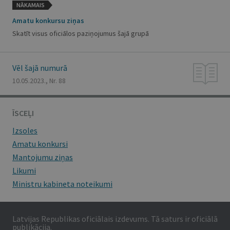
NĀKAMAIS
Amatu konkursu ziņas
Skatīt visus oficiālos paziņojumus šajā grupā
Vēl šajā numurā
10.05.2023., Nr. 88
ĪSCEĻI
Izsoles
Amatu konkursi
Mantojumu ziņas
Likumi
Ministru kabineta noteikumi
Latvijas Republikas oficiālais izdevums. Tā saturs ir oficiālā
publikācija.