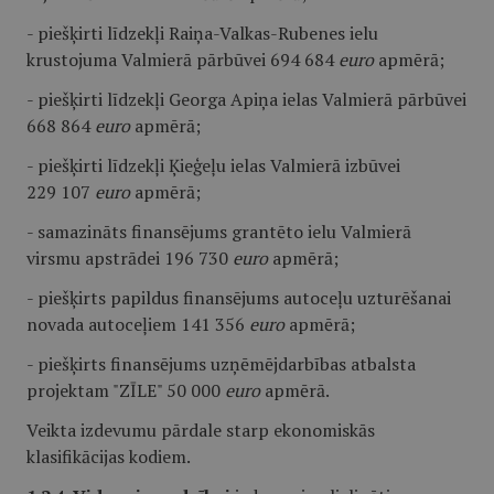
- piešķirti līdzekļi Raiņa-Valkas-Rubenes ielu
krustojuma Valmierā pārbūvei 694 684
euro
apmērā;
- piešķirti līdzekļi Georga Apiņa ielas Valmierā pārbūvei
668 864
euro
apmērā;
- piešķirti līdzekļi Ķieģeļu ielas Valmierā izbūvei
229 107
euro
apmērā;
- samazināts finansējums grantēto ielu Valmierā
virsmu apstrādei 196 730
euro
apmērā;
- piešķirts papildus finansējums autoceļu uzturēšanai
novada autoceļiem 141 356
euro
apmērā;
- piešķirts finansējums uzņēmējdarbības atbalsta
projektam "ZĪLE" 50 000
euro
apmērā.
Veikta izdevumu pārdale starp ekonomiskās
klasifikācijas kodiem.