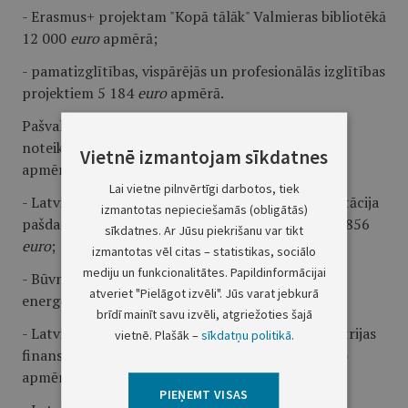
- Erasmus+ projektam "Kopā tālāk" Valmieras bibliotēkā
12 000
euro
apmērā;
- pamatizglītības, vispārējās un profesionālās izglītības
projektiem 5 184
euro
apmērā.
Pašvaldību saņemtie transferti no valsts budžeta
noteiktam mērķim samazinās par 1 310 855
euro
Vietnē izmantojam sīkdatnes
apmērā, tai skaitā:
Lai vietne pilnvērtīgi darbotos, tiek
- Latvijas Republikas Kultūras ministrijas mērķdotācija
izmantotas nepieciešamās (obligātās)
pašdarbnieku kolektīvu vadītāju atalgojumam 31 856
sīkdatnes. Ar Jūsu piekrišanu var tikt
euro
;
izmantotas vēl citas – statistikas, sociālo
mediju un funkcionalitātes. Papildinformācijai
- Būvniecības valsts kontroles biroja finansējums
atveriet "Pielāgot izvēli". Jūs varat jebkurā
energoresursu atbalstam 90 020
euro
apmērā;
brīdī mainīt savu izvēli, atgriežoties šajā
- Latvijas Republikas Izglītības un zinātnes ministrijas
vietnē. Plašāk –
sīkdatņu politikā
.
finansējums mācību līdzekļu iegādei 155 206 euro
apmērā;
PIEŅEMT VISAS