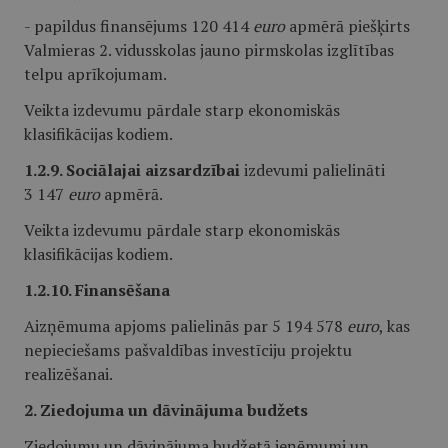
- papildus finansējums 120 414
euro
apmērā piešķirts
Valmieras 2. vidusskolas jauno pirmskolas izglītības
telpu aprīkojumam.
Veikta izdevumu pārdale starp ekonomiskās
klasifikācijas kodiem.
1.2.9. Sociālajai aizsardzībai
izdevumi palielināti
3 147
euro
apmērā.
Veikta izdevumu pārdale starp ekonomiskās
klasifikācijas kodiem.
1.2.10. Finansēšana
Aizņēmuma apjoms palielinās par 5 194 578
euro
, kas
nepieciešams pašvaldības investīciju projektu
realizēšanai.
2. Ziedojuma un dāvinājuma budžets
Ziedojumu un dāvinājuma budžetā ieņēmumi un