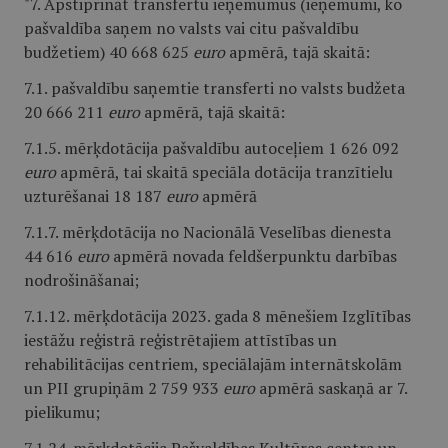
"7. Apstiprināt transfertu ieņēmumus (ieņēmumi, ko
pašvaldība saņem no valsts vai citu pašvaldību
budžetiem) 40 668 625
euro
apmērā, tajā skaitā:
7.1. pašvaldību saņemtie transferti no valsts budžeta
20 666 211
euro
apmērā, tajā skaitā:
7.1.5. mērķdotācija pašvaldību autoceļiem 1 626 092
euro
apmērā, tai skaitā speciāla dotācija tranzītielu
uzturēšanai 18 187
euro
apmērā
7.1.7. mērķdotācija no Nacionālā Veselības dienesta
44 616
euro
apmērā novada feldšerpunktu darbības
nodrošināšanai;
7.1.12. mērķdotācija 2023. gada 8 mēnešiem Izglītības
iestāžu reģistrā reģistrētajiem attīstības un
rehabilitācijas centriem, speciālajām internātskolām
un PII grupiņām 2 759 933
euro
apmērā saskaņā ar 7.
pielikumu;