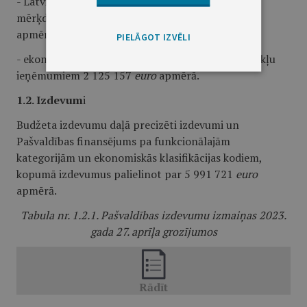
- Latvijas Republikas Satiksmes ministrijas
mērķdotācija autoceļu uzturēšanai 141 356
euro
apmērā;
PIELĀGOT IZVĒLI
- ekonomiskā klasifikācijas koda korekcija uz nodokļu
ieņēmumiem 2 125 157
euro
apmērā.
1.2. Izdevum
i
Budžeta izdevumu daļā precizēti izdevumi un
Pašvaldības finansējums pa funkcionālajām
kategorijām un ekonomiskās klasifikācijas kodiem,
kopumā izdevumus palielinot par 5 991 721
euro
apmērā.
Tabula nr. 1.2.1. Pašvaldības izdevumu izmaiņas 2023.
gada 27. aprīļa grozījumos