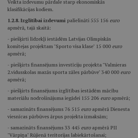
Veikta izdevumu pārdale starp ekonomiskās
klasifikācijas kodiem.
1.2.8. Izglītībai izdevumi
palielināti 555 156
euro
apmērā, tajā skaitā:
- piešķirti līdzekļi iestādēm Latvijas Olimpiskās
komitejas projektam "Sporto visa klase" 15 000
euro
apmērā;
- piešķirts finansējums investīciju projekta "Valmieras
2.vidusskolas mazās sporta zāles pārbūve" 340 000
euro
apmērā;
- piešķirts finansējums izglītības iestādēm mācību
materiālu nodrošinājuma iegādei 155 206
euro
apmērā;
- samazināts finansējums 76 515
euro
apmērā Dienesta
viesnīcas pārbūves ārpus projekta izmaksām;
- samazināts finansējums 33 445
euro
apmērā PII
"Vārpiņa" Rūjienā teritorijas labiekārtošanai;