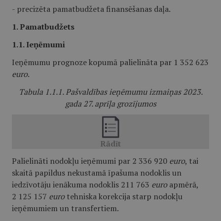
- precizēta pamatbudžeta finansēšanas daļa.
1. Pamatbudžets
1.1. Ieņēmumi
Ieņēmumu prognoze kopumā palielināta par 1 352 623
euro
.
Tabula 1.1.1.
Pašvaldības ieņēmumu izmaiņas 2023.
gada 27. aprīļa grozījumos
Palielināti nodokļu ieņēmumi par 2 336 920
euro
, tai
skaitā papildus nekustamā īpašuma nodoklis un
iedzīvotāju ienākuma nodoklis 211 763
euro
apmērā,
2 125 157
euro
tehniska korekcija starp nodokļu
ieņēmumiem un transfertiem.