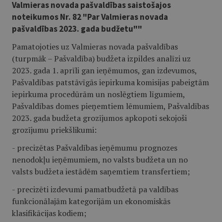
Valmieras novada pašvaldības saistošajos
noteikumos Nr. 82 "Par Valmieras novada
pašvaldības 2023. gada budžetu""
Pamatojoties uz Valmieras novada pašvaldības
(turpmāk – Pašvaldība) budžeta izpildes analīzi uz
2023. gada 1. aprīli gan ieņēmumos, gan izdevumos,
Pašvaldības patstāvīgās iepirkuma komisijas pabeigtām
iepirkuma procedūrām un noslēgtiem līgumiem,
Pašvaldības domes pieņemtiem lēmumiem, Pašvaldības
2023. gada budžeta grozījumos apkopoti sekojoši
grozījumu priekšlikumi:
- precizētas Pašvaldības ieņēmumu prognozes
nenodokļu ieņēmumiem, no valsts budžeta un no
valsts budžeta iestādēm saņemtiem transfertiem;
- precizēti izdevumi pamatbudžetā pa valdības
funkcionālajām kategorijām un ekonomiskās
klasifikācijas kodiem;