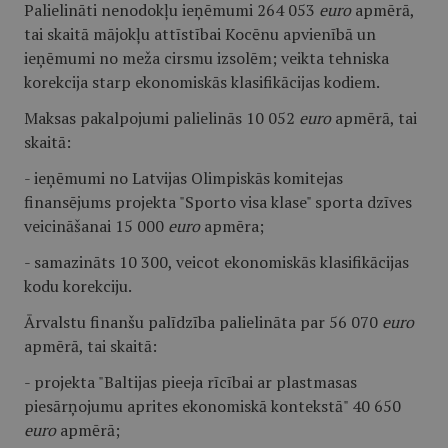
Palielināti nenodokļu ieņēmumi 264 053
euro
apmērā,
tai skaitā mājokļu attīstībai Kocēnu apvienībā un
ieņēmumi no meža cirsmu izsolēm; veikta tehniska
korekcija starp ekonomiskās klasifikācijas kodiem.
Maksas pakalpojumi palielinās 10 052
euro
apmērā, tai
skaitā:
- ieņēmumi no Latvijas Olimpiskās komitejas
finansējums projekta "Sporto visa klase" sporta dzīves
veicināšanai 15 000
euro
apmēra;
- samazināts 10 300, veicot ekonomiskās klasifikācijas
kodu korekciju.
Ārvalstu finanšu palīdzība palielināta par 56 070
euro
apmērā, tai skaitā:
- projekta "Baltijas pieeja rīcībai ar plastmasas
piesārņojumu aprites ekonomiskā kontekstā" 40 650
euro
apmērā;