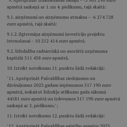
"9. Apstiprināt finansēšanas sadaļu – -5 963 290
euro
apmērā saskaņā ar 1. un 4. pielikumu, tajā skaitā:
9.1. aizņēmumi un aizņēmumu atmaksa – -6 274 728
euro
apmērā, tajā skaitā:
9.1.2. ilgtermiņa aizņēmumi investīciju projektu
īstenošanai – 10 252 414
euro
apmērā.
9.2. līdzdalība radnieciskā un asociētā uzņēmuma
kapitālā 311 438
euro
apmērā.
10. Izteikt noteikumu 11. punktu šādā redakcijā:
"11. Apstiprināt Pašvaldības ziedojumus un
dāvinājumus 2023.gadam ieņēmumos 317 190
euro
apmērā, ieskaitot līdzekļu atlikumu gada sākumā
44581
euro
apmērā un izdevumos 317 190
euro
apmērā
saskaņā ar 2. pielikumu.";
11. Izteikt noteikumu 12. punktu šādā redakcijā:
"12. Apstiprināt Pašvaldības saistību apmēru 2023.