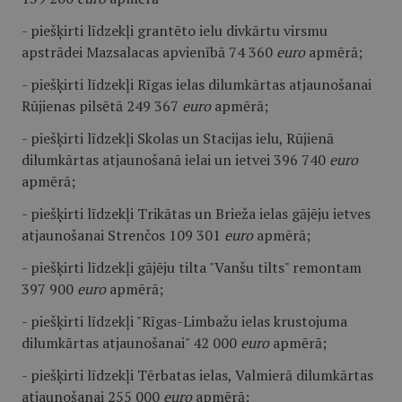
- piešķirti līdzekļi grantēto ielu divkārtu virsmu
apstrādei Mazsalacas apvienībā 74 360
euro
apmērā;
- piešķirti līdzekļi Rīgas ielas dilumkārtas atjaunošanai
Rūjienas pilsētā 249 367
euro
apmērā;
- piešķirti līdzekļi Skolas un Stacijas ielu, Rūjienā
dilumkārtas atjaunošanā ielai un ietvei 396 740
euro
apmērā;
- piešķirti līdzekļi Trikātas un Brieža ielas gājēju ietves
atjaunošanai Strenčos 109 301
euro
apmērā;
- piešķirti līdzekļi gājēju tilta "Vanšu tilts" remontam
397 900
euro
apmērā;
- piešķirti līdzekļi "Rīgas-Limbažu ielas krustojuma
dilumkārtas atjaunošanai" 42 000
euro
apmērā;
- piešķirti līdzekļi Tērbatas ielas, Valmierā dilumkārtas
atjaunošanai 255 000
euro
apmērā;