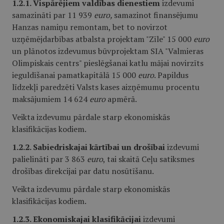
1.2.1. Vispārējiem valdības dienestiem
izdevumi
samazināti par 11 939
euro,
samazinot finansējumu
Hanzas namiņu remontam, bet to novirzot
uzņēmējdarbības atbalsta projektam "Zīle" 15 000
euro
un plānotos izdevumus būvprojektam SIA "Valmieras
Olimpiskais centrs" pieslēgšanai katlu mājai novirzīts
ieguldīšanai pamatkapitālā 15 000
euro
. Papildus
līdzekļi paredzēti Valsts kases aizņēmumu procentu
maksājumiem 14 624
euro
apmērā.
Veikta izdevumu pārdale starp ekonomiskās
klasifikācijas kodiem.
1.2.2. Sabiedriskajai kārtībai un drošībai
izdevumi
palielināti par 3 863
euro
, tai skaitā Ceļu satiksmes
drošības direkcijai par datu nosūtīšanu.
Veikta izdevumu pārdale starp ekonomiskās
klasifikācijas kodiem.
1.2.3. Ekonomiskajai klasifikācijai
izdevumi