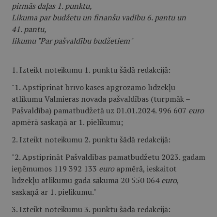
pirmās daļas 1. punktu,
Likuma par budžetu un finanšu vadību 6. pantu un
41. pantu,
likumu "Par pašvaldību budžetiem"
1. Izteikt noteikumu 1. punktu šādā redakcijā:
"1. Apstiprināt brīvo kases apgrozāmo līdzekļu
atlikumu Valmieras novada pašvaldības (turpmāk –
Pašvaldība) pamatbudžetā uz 01.01.2024. 996 607
euro
apmērā saskaņā ar 1. pielikumu;
2. Izteikt noteikumu 2. punktu šādā redakcijā:
"2. Apstiprināt Pašvaldības pamatbudžetu 2023. gadam
ieņēmumos 119 392 133
euro
apmērā, ieskaitot
līdzekļu atlikumu gada sākumā 20 550 064
euro
,
saskaņā ar 1. pielikumu."
3. Izteikt noteikumu 3. punktu šādā redakcijā: