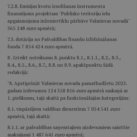
7.2.8. Emisijas kvotu izsolīšanas instrumenta
finansējums projektam "Publisko teritoriju ielu
apgaismojuma inženiertīklu pārbūve Valmieras novadā"
365 248
euro
apmērā;
7.3. dotācija no Pašvaldības finanšu izlīdzināšanas
fonda 7 854 424
euro
apmērā.
8 . Izteikt noteikumu 8. punktu 8.1., 8.1.1., 8.2., 8.3.,
8.4., 8.5., 8.6., 8.7., 8.8. un 8.9. apakšpunktu šādā
redakcijā:
"8. Apstiprināt Valmieras novada pamatbudžetu 2023.
gadam izdevumos 124 358 816
euro
apmērā saskaņā ar
1. pielikumu, tajā skaitā pa funkcionālajām kategorijām:
8.1. vispārējiem valdības dienestiem 7 054 541
euro
apmērā, tajā skaitā:
8.1.1. ar pašvaldības saņemtajiem aizdevumiem saistītie
maksājumi 1 487 641
euro
apmērā;