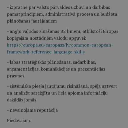
- izpratne par valsts pārvaldes uzbūvi un darbības
pamatprincipiem, administratīvā procesa un budžeta
plānošanas jautājumiem
- angļu valodas zināšanas B2 līmenī, atbilstoši Eiropas
kopīgajām nostādnēm valodu apguvei:
https://europa.eu/europass/lv/common-european-
framework-reference-language-skills
- labas stratēģiskās plānošanas, sadarbības,
argumentācijas, komunikācijas un prezentācijas
prasmes
- sistēmiska pieeja jautājumu risināšanā, spēja uztvert
un analizēt sarežģītu un liela apjoma informāciju
dažādās jomās
- nevainojama reputācija
Piedāvājam: