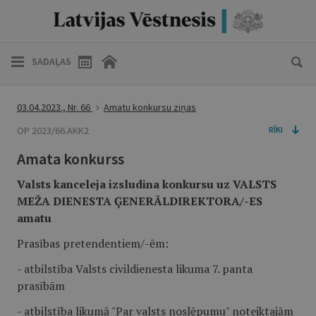
SADAĻAS
03.04.2023., Nr. 66
Amatu konkursu ziņas
OP 2023/66.AKK2
RĪKI
Amata konkurss
Valsts
kanceleja izsludina konkursu uz VALSTS
MEŽA DIENESTA ĢENERĀLDIREKTORA/-ES
amatu
Prasības pretendentiem/-ēm:
- atbilstība Valsts civildienesta likuma 7. panta
prasībām
- atbilstība likumā "Par valsts noslēpumu" noteiktajām