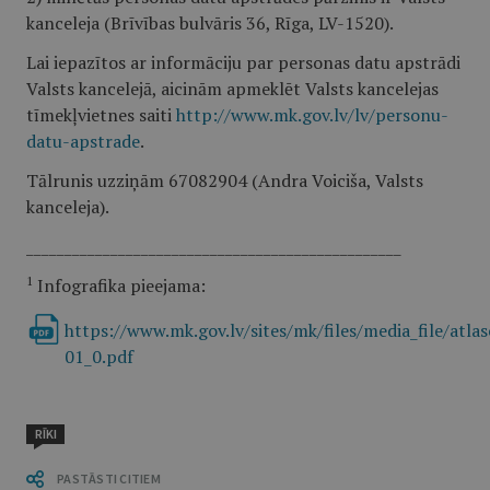
kanceleja (Brīvības bulvāris 36, Rīga, LV-1520).
Lai iepazītos ar informāciju par personas datu apstrādi
Valsts kancelejā, aicinām apmeklēt Valsts kancelejas
tīmekļvietnes saiti
http://www.mk.gov.lv/lv/personu-
datu-apstrade
.
Tālrunis uzziņām 67082904 (Andra Voiciša, Valsts
kanceleja).
_________________________________________________
1
Infografika pieejama:
https://www.mk.gov.lv/sites/mk/files/media_file/atla
01_0.pdf
RĪKI
PASTĀSTI CITIEM