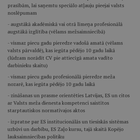
prasībām, lai saņemtu speciālo atļauju pieejai valsts
noslēpumam
- augstākā akadēmiskā vai otrā līmeņa profesionālā
augstākā izglītība (vēlams mežsaimniecībā)
- vismaz piecu gadu pieredze vadošā amatā (vēlams
valsts pārvaldē), kas iegūta pēdējo 10 gadu laikā
(lūdzam norādīt CV pie attiecīgā amata vadīto
darbinieku skaitu)
- vismaz piecu gadu profesionālā pieredze meža
nozarē, kas iegūta pēdējo 10 gadu laikā
- zināšanas un prasme orientēties Latvijas, ES un citos
ar Valsts meža dienesta kompetenci saistītos
starptautiskos normatīvajos aktos
- izpratne par ES institucionālās un tiesiskās sistēmas
uzbūvi un darbību, ES Zaļo kursu, tajā skaitā Kopējo
lauksaimniecības politiku