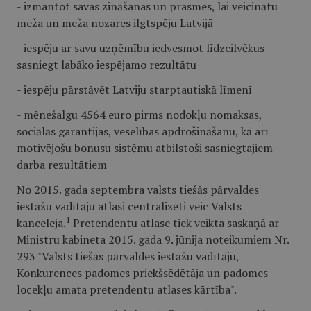
- izmantot savas zināšanas un prasmes, lai veicinātu
meža un meža nozares ilgtspēju Latvijā
- iespēju ar savu uzņēmību iedvesmot līdzcilvēkus
sasniegt labāko iespējamo rezultātu
- iespēju pārstāvēt Latviju starptautiskā līmenī
- mēnešalgu 4564 euro pirms nodokļu nomaksas,
sociālās garantijas, veselības apdrošināšanu, kā arī
motivējošu bonusu sistēmu atbilstoši sasniegtajiem
darba rezultātiem
No 2015. gada septembra valsts tiešās pārvaldes
iestāžu vadītāju atlasi centralizēti veic Valsts
1
kanceleja.
Pretendentu atlase tiek veikta saskaņā ar
Ministru kabineta 2015. gada 9. jūnija noteikumiem Nr.
293 "Valsts tiešās pārvaldes iestāžu vadītāju,
Konkurences padomes priekšsēdētāja un padomes
locekļu amata pretendentu atlases kārtība".