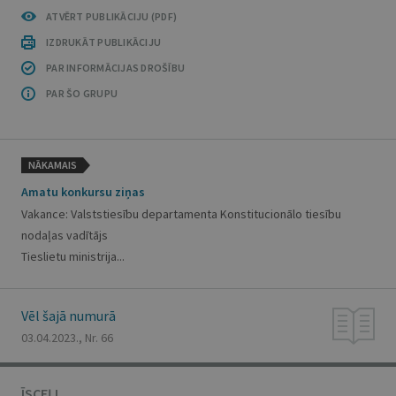
ATVĒRT PUBLIKĀCIJU (PDF)
IZDRUKĀT PUBLIKĀCIJU
PAR INFORMĀCIJAS DROŠĪBU
PAR ŠO GRUPU
NĀKAMAIS
Amatu konkursu ziņas
Vakance: Valststiesību departamenta Konstitucionālo tiesību
nodaļas vadītājs
Tieslietu ministrija...
Vēl šajā numurā
03.04.2023., Nr. 66
ĪSCEĻI