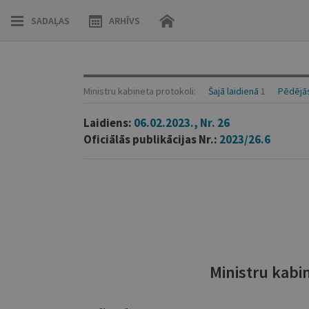
SADAĻAS
ARHĪVS
Ministru kabineta protokoli:
Šajā laidienā
1
Pēdējās
Laidiens:
06.02.2023., Nr. 26
Oficiālās publikācijas Nr.:
2023/26.6
Ministru kabi