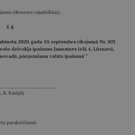
ojumu (dienesta vajadzībām).
5. §
abineta 2020. gada 10. septembra rīkojumā Nr. 503
rošo dzīvokļa īpašumu Jaunatnes ielā 4, Lūznavā,
novadā, pārņemšanu valsts īpašumā""
____________________________
. K. Kariņš)
ktu parakstīšanai.