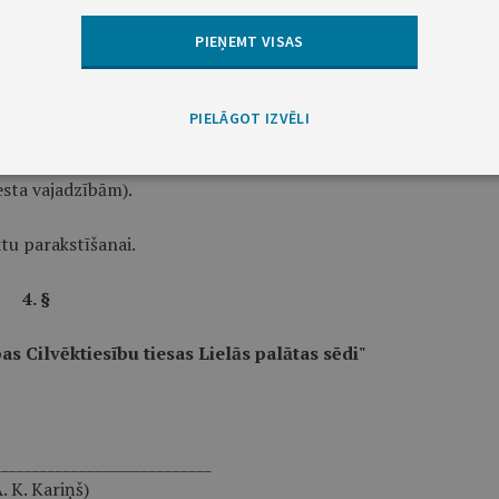
PIEŅEMT VISAS
____________________________
radens, J. Garisons, E. Siliņa,
PIELĀGOT IZVĒLI
 Vitenbergs, A. K. Kariņš)
esta vajadzībām).
ktu parakstīšanai.
4. §
s Cilvēktiesību tiesas Lielās palātas sēdi"
____________________________
. K. Kariņš)