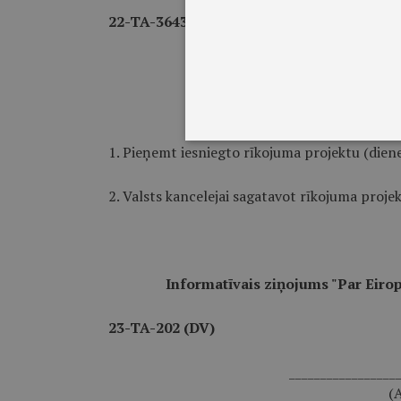
22-TA-3643 (DV)
_________________
(I. Mūrniece, A. Aše
M. Kučinskis, J.
1. Pieņemt iesniegto rīkojuma projektu (dien
2. Valsts kancelejai sagatavot rīkojuma proje
Informatīvais ziņojums "Par Eiropa
23-TA-202 (DV)
_________________
(A