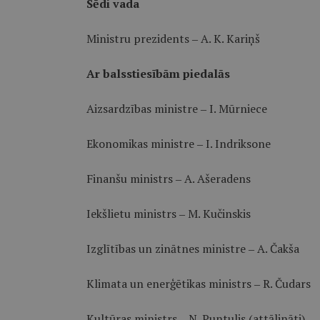
Sēdi vada
Ministru prezidents ‒ A. K. Kariņš
Ar balsstiesībām piedalās
Aizsardzības ministre ‒ I. Mūrniece
Ekonomikas ministre ‒ I. Indriksone
Finanšu ministrs ‒ A. Ašeradens
Iekšlietu ministrs ‒ M. Kučinskis
Izglītības un zinātnes ministre ‒ A. Čakša
Klimata un enerģētikas ministrs ‒ R. Čudars
Kultūras ministrs ‒ N. Puntulis (attālināti)