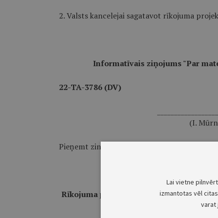
2. Valsts kancelejai sagatavot rīkojuma proje
Informatīvais ziņojums "Par mat
22-TA-3786 (DV)
_________________
(I. Mūrn
Pieņemt zināšanai iesniegto informatīvo ziņ
Lai vietne pilnvēr
Rīkojuma projekts "Par valsts akciju sabie
izmantotas vēl citas 
varat 
kabeļa pastiprinātu aizsardzību