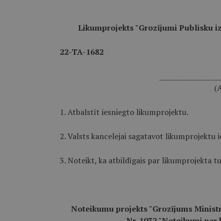
Likumprojekts "Grozījumi Publisku i
22-TA-1682
_________________
(A
1. Atbalstīt iesniegto likumprojektu.
2. Valsts kancelejai sagatavot likumprojektu 
3. Noteikt, ka atbildīgais par likumprojekta t
Noteikumu projekts "Grozījums Ministr
Nr. 1032 "Noteikumi par