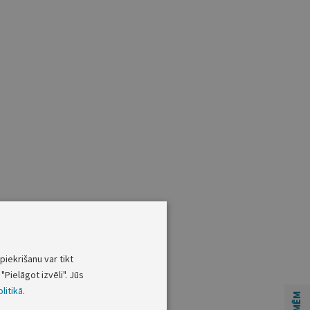
piekrišanu var tikt
"Pielāgot izvēli". Jūs
litikā
.