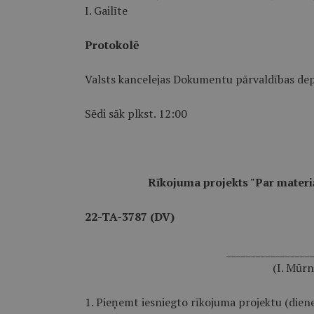
I. Gailīte
Protokolē
Valsts kancelejas Dokumentu pārvaldības dep
Sēdi sāk plkst. 12:00
Rīkojuma projekts "Par materi
22-TA-3787 (DV)
_________________
(I. Mūrn
1. Pieņemt iesniegto rīkojuma projektu (dien