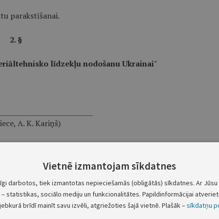
ktu parakstīšanai.
2. §
eriāltehnisko līdzekļu nodošanu Ukrainai"
____________________________
iece, A. K. Kariņš)
ojumu (dienesta vajadzībām).
Vietnē izmantojam sīkdatnes
3. §
tīgi darbotos, tiek izmantotas nepieciešamās (obligātās) sīkdatnes. Ar Jūsu 
drības "Latvijas Valsts radio un televīzijas centrs"
– statistikas, sociālo mediju un funkcionalitātes. Papildinformācijai atveriet 
jebkurā brīdī mainīt savu izvēli, atgriežoties šajā vietnē. Plašāk –
sīkdatņu po
 Latvijas Republikas teritoriālajā jūrā"