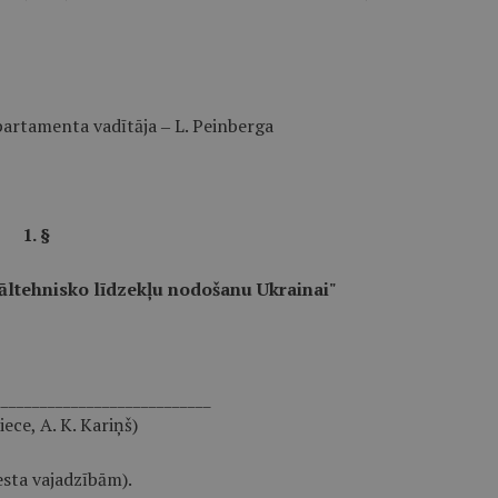
artamenta vadītāja ‒ L. Peinberga
1. §
āltehnisko līdzekļu nodošanu Ukrainai"
____________________________
iece, A. K. Kariņš)
esta vajadzībām).