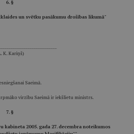
6. §
zklaides un svētku pasākumu drošības likumā"
____________________________
. K. Kariņš)
iesniegšanai Saeimā.
urpmāko virzību Saeimā ir iekšlietu ministrs.
7. §
u kabineta 2005. gada 27. decembra noteikumos
 budžetu ieņēmumu klasifikāciju""