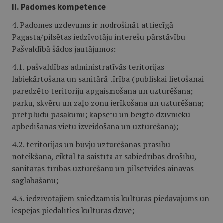
II. Padomes kompetence
4. Padomes uzdevums ir nodrošināt attiecīgā
Pagasta/pilsētas iedzīvotāju interešu pārstāvību
Pašvaldībā šādos jautājumos:
4.1. pašvaldības administratīvās teritorijas
labiekārtošana un sanitārā tīrība (publiskai lietošanai
paredzēto teritoriju apgaismošana un uzturēšana;
parku, skvēru un zaļo zonu ierīkošana un uzturēšana;
pretplūdu pasākumi; kapsētu un beigto dzīvnieku
apbedīšanas vietu izveidošana un uzturēšana);
4.2. teritorijas un būvju uzturēšanas prasību
noteikšana, ciktāl tā saistīta ar sabiedrības drošību,
sanitārās tīrības uzturēšanu un pilsētvides ainavas
saglabāšanu;
4.3. iedzīvotājiem sniedzamais kultūras piedāvājums un
iespējas piedalīties kultūras dzīvē;