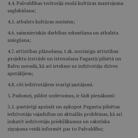
4.4. Pašvaldības teritorijā esošā kultūras mantojuma
saglabāšana;
4.5. atbalsts kultūras norisēm;
4.6. saimnieciskās darbības sekmēšana un atbalsta
sniegšana;
4.7. attīstības plānošana, t.sk. nozīmīgu attīstības
projektu izstrāde un īstenošana Pagastā/pilsētā un
Balvu novadā, kā arī ietekme uz iedzīvotāju dzīves
apstākļiem;
4.8. citi iedzīvotājiem svarīgi jautājumi.
5. Padomei, pildot uzdevumus, ir šādi pienākumi:
5.1. pastāvīgi apzināt un apkopot Pagasta/pilsētas
iedzīvotāju vajadzības un aktuālās problēmas, kā arī
izskatīt iedzīvotāju priekšlikumus un rakstiska
ziņojuma veidā informēt par to Pašvaldību;