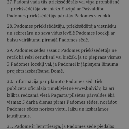
27. Padomi vada tās priekšsēdētājs vai viņa prombūtnē
– priekšsēdētāja vietnieks. Saziņā ar Pašvaldību
Padomes priekšsēdētājs pārstāv Padomes viedokli.
28. Padomes priekšsēdētāju, priekšsēdētāja vietnieku
un sekretāru no sava vidus ievēlē Padomes locekļi ar
balsu vairākumu pirmajā Padomes sēdē.
29. Padomes sēdes sasauc Padomes priekšsēdētājs ne
retāk kā reizi ceturksnī vai biežāk, ja to pieprasa vismaz
3 Padomes locekļi vai, ja Padomei ir jāpieņem lēmuma
projekts izskatīšanai Domē.
30. Informācija par plānoto Padomes sēdi tiek
publicēta oficiālajā tīmekļvietnē www.balvi.lv, kā arī
izlikta redzamā vietā Pagasta/pilsētas pārvaldes ēkā
vismaz 5 darba dienas pirms Padomes sēdes, norādot
Padomes sēdes norises vietu, laiku un izskatāmos
jautājumus.
31. Padome ir lemttiesīga, ja Padomes sēdē piedalās