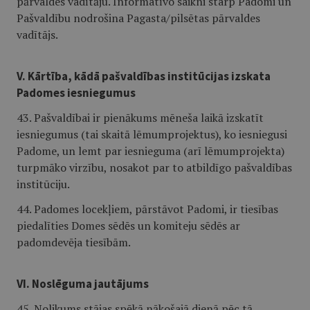
pārvaldes vadītāju. Informatīvo saikni starp Padomi un
Pašvaldību nodrošina Pagasta/pilsētas pārvaldes
vadītājs.
V. Kārtība, kādā pašvaldības institūcijas izskata
Padomes iesniegumus
43. Pašvaldībai ir pienākums mēneša laikā izskatīt
iesniegumus (tai skaitā lēmumprojektus), ko iesniegusi
Padome, un lemt par iesnieguma (arī lēmumprojekta)
turpmāko virzību, nosakot par to atbildīgo pašvaldības
institūciju.
44. Padomes locekļiem, pārstāvot Padomi, ir tiesības
piedalīties Domes sēdēs un komiteju sēdēs ar
padomdevēja tiesībām.
VI. Noslēguma jautājums
45. Nolikums stājas spēkā nākošajā dienā pēc tā