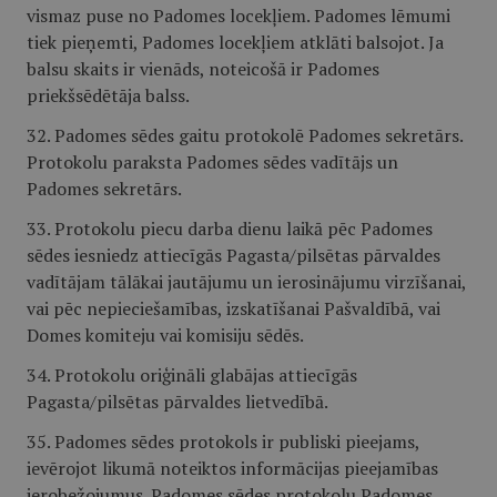
vismaz puse no Padomes locekļiem. Padomes lēmumi
tiek pieņemti, Padomes locekļiem atklāti balsojot. Ja
balsu skaits ir vienāds, noteicošā ir Padomes
priekšsēdētāja balss.
32. Padomes sēdes gaitu protokolē Padomes sekretārs.
Protokolu paraksta Padomes sēdes vadītājs un
Padomes sekretārs.
33. Protokolu piecu darba dienu laikā pēc Padomes
sēdes iesniedz attiecīgās Pagasta/pilsētas pārvaldes
vadītājam tālākai jautājumu un ierosinājumu virzīšanai,
vai pēc nepieciešamības, izskatīšanai Pašvaldībā, vai
Domes komiteju vai komisiju sēdēs.
34. Protokolu oriģināli glabājas attiecīgās
Pagasta/pilsētas pārvaldes lietvedībā.
35. Padomes sēdes protokols ir publiski pieejams,
ievērojot likumā noteiktos informācijas pieejamības
ierobežojumus. Padomes sēdes protokolu Padomes