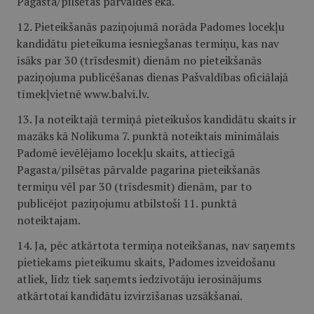
Pagasta/pilsētas pārvaldes ēkā.
12. Pieteikšanās paziņojumā norāda Padomes locekļu
kandidātu pieteikuma iesniegšanas termiņu, kas nav
īsāks par 30 (trīsdesmit) dienām no pieteikšanās
paziņojuma publicēšanas dienas Pašvaldības oficiālajā
tīmekļvietnē www.balvi.lv.
13. Ja noteiktajā termiņā pieteikušos kandidātu skaits ir
mazāks kā Nolikuma 7. punktā noteiktais minimālais
Padomē ievēlējamo locekļu skaits, attiecīgā
Pagasta/pilsētas pārvalde pagarina pieteikšanās
termiņu vēl par 30 (trīsdesmit) dienām, par to
publicējot paziņojumu atbilstoši 11. punktā
noteiktajam.
14. Ja, pēc atkārtota termiņa noteikšanas, nav saņemts
pietiekams pieteikumu skaits, Padomes izveidošanu
atliek, līdz tiek saņemts iedzīvotāju ierosinājums
atkārtotai kandidātu izvirzīšanas uzsākšanai.