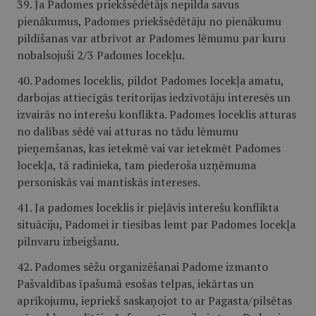
39. Ja Padomes priekšsēdētājs nepilda savus
pienākumus, Padomes priekšsēdētāju no pienākumu
pildīšanas var atbrīvot ar Padomes lēmumu par kuru
nobalsojuši 2/3 Padomes locekļu.
40. Padomes loceklis, pildot Padomes locekļa amatu,
darbojas attiecīgās teritorijas iedzīvotāju interesēs un
izvairās no interešu konflikta. Padomes loceklis atturas
no dalības sēdē vai atturas no tādu lēmumu
pieņemšanas, kas ietekmē vai var ietekmēt Padomes
locekļa, tā radinieka, tam piederoša uzņēmuma
personiskās vai mantiskās intereses.
41. Ja padomes loceklis ir pieļāvis interešu konflikta
situāciju, Padomei ir tiesības lemt par Padomes locekļa
pilnvaru izbeigšanu.
42. Padomes sēžu organizēšanai Padome izmanto
Pašvaldības īpašumā esošas telpas, iekārtas un
aprīkojumu, iepriekš saskaņojot to ar Pagasta/pilsētas