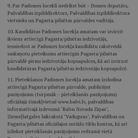
9. Par Padomes locekli nedrīkst būt – Domes deputāts,
Pašvaldības izpilddirektors, Pašvaldības izpilddirektora
vietnieks un Pagasta/pilsētas pārvaldes vadītājs.
10. Kandidātus Padomes locekļa amatam var izvirzīt
ikviens attiecīgā Pagasta/pilsētas iedzīvotājs,
iesniedzot ar Padomes locekļa kandidātu rakstveidā
saskaņotu pieteikumu attiecīgās Pagasta/pilsētas
pārvaldē pirms iedzīvotāju kopsapulces, kā arī izvirzot
kandidatūras Pagasta/pilsētas iedzīvotāju kopsapulcē.
11. Pieteikšanos Padomes locekļa amatam izsludina
attiecīgā Pagasta/pilsētas pārvalde, publicējot
paziņojumu (turpmāk – pieteikšanās paziņojums)
oficiālajā tīmekļvietnē www.balvi.lv, pašvaldības
informatīvajā izdevumā "Balvu Novada Ziņas",
Ziemeļlatgales laikrakstā "Vaduguns", Pašvaldības un
Pagasta/pilsētas oficiālajos sociālo tīklu kontos, kā arī
izliekot pieteikšanās paziņojumu redzamā vietā