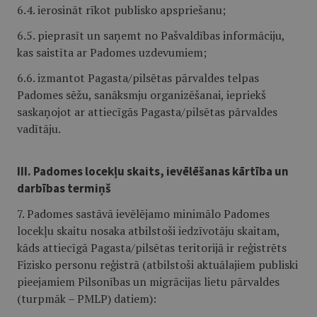
6.4. ierosināt rīkot publisko apspriešanu;
6.5. pieprasīt un saņemt no Pašvaldības informāciju,
kas saistīta ar Padomes uzdevumiem;
6.6. izmantot Pagasta/pilsētas pārvaldes telpas
Padomes sēžu, sanāksmju organizēšanai, iepriekš
saskaņojot ar attiecīgās Pagasta/pilsētas pārvaldes
vadītāju.
III. Padomes locekļu skaits, ievēlēšanas kārtība un
darbības termiņš
7. Padomes sastāvā ievēlējamo minimālo Padomes
locekļu skaitu nosaka atbilstoši iedzīvotāju skaitam,
kāds attiecīgā Pagasta/pilsētas teritorijā ir reģistrēts
Fizisko personu reģistrā (atbilstoši aktuālajiem publiski
pieejamiem Pilsonības un migrācijas lietu pārvaldes
(turpmāk – PMLP) datiem):