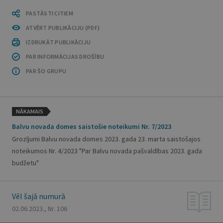
PASTĀSTI CITIEM
ATVĒRT PUBLIKĀCIJU (PDF)
IZDRUKĀT PUBLIKĀCIJU
PAR INFORMĀCIJAS DROŠĪBU
PAR ŠO GRUPU
NĀKAMAIS
Balvu novada domes saistošie noteikumi Nr. 7/2023
Grozījumi Balvu novada domes 2023. gada 23. marta saistošajos
noteikumos Nr. 4/2023 "Par Balvu novada pašvaldības 2023. gada
budžetu"
Vēl šajā numurā
02.06.2023., Nr. 106