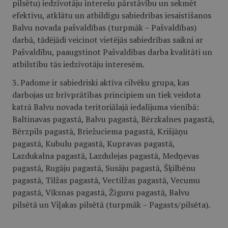
pilsētu) iedzīvotāju interešu pārstāvību un sekmēt
efektīvu, atklātu un atbildīgu sabiedrības iesaistīšanos
Balvu novada pašvaldības (turpmāk – Pašvaldības)
darbā, tādējādi veicinot vietējās sabiedrības saikni ar
Pašvaldību, paaugstinot Pašvaldības darba kvalitāti un
atbilstību tās iedzīvotāju interesēm.
3. Padome ir sabiedriski aktīva cilvēku grupa, kas
darbojas uz brīvprātības principiem un tiek veidota
katrā Balvu novada teritoriālajā iedalījuma vienībā:
Baltinavas pagastā, Balvu pagastā, Bērzkalnes pagastā,
Bērzpils pagastā, Briežuciema pagastā, Krišjāņu
pagastā, Kubulu pagastā, Kupravas pagastā,
Lazdukalna pagastā, Lazdulejas pagastā, Medņevas
pagastā, Rugāju pagastā, Susāju pagastā, Šķilbēnu
pagastā, Tilžas pagastā, Vectilžas pagastā, Vecumu
pagastā, Vīksnas pagastā, Žīguru pagastā, Balvu
pilsētā un Viļakas pilsētā (turpmāk – Pagasts/pilsēta).