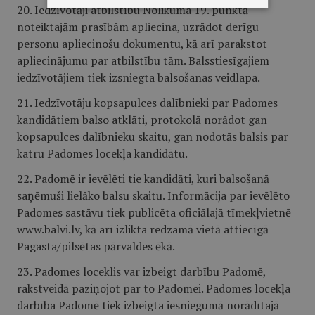
20. Iedzīvotāji atbilstību Nolikuma 19. punktā
noteiktajām prasībām apliecina, uzrādot derīgu
personu apliecinošu dokumentu, kā arī parakstot
apliecinājumu par atbilstību tām. Balsstiesīgajiem
iedzīvotājiem tiek izsniegta balsošanas veidlapa.
21. Iedzīvotāju kopsapulces dalībnieki par Padomes
kandidātiem balso atklāti, protokolā norādot gan
kopsapulces dalībnieku skaitu, gan nodotās balsis par
katru Padomes locekļa kandidātu.
22. Padomē ir ievēlēti tie kandidāti, kuri balsošanā
saņēmuši lielāko balsu skaitu. Informācija par ievēlēto
Padomes sastāvu tiek publicēta oficiālajā tīmekļvietnē
www.balvi.lv, kā arī izlikta redzamā vietā attiecīgā
Pagasta/pilsētas pārvaldes ēkā.
23. Padomes loceklis var izbeigt darbību Padomē,
rakstveidā paziņojot par to Padomei. Padomes locekļa
darbība Padomē tiek izbeigta iesniegumā norādītajā