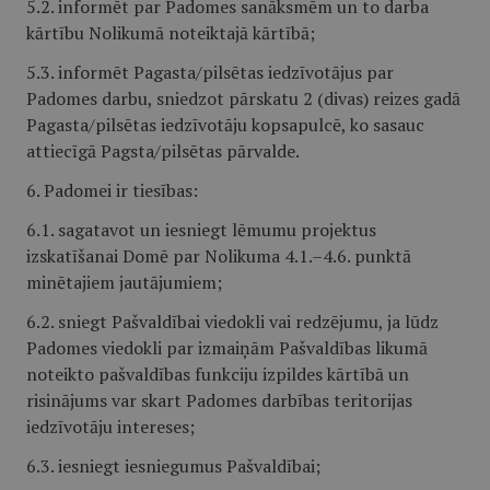
5.2. informēt par Padomes sanāksmēm un to darba
kārtību Nolikumā noteiktajā kārtībā;
5.3. informēt Pagasta/pilsētas iedzīvotājus par
Padomes darbu, sniedzot pārskatu 2 (divas) reizes gadā
Pagasta/pilsētas iedzīvotāju kopsapulcē, ko sasauc
attiecīgā Pagsta/pilsētas pārvalde.
6. Padomei ir tiesības:
6.1. sagatavot un iesniegt lēmumu projektus
izskatīšanai Domē par Nolikuma 4.1.–4.6. punktā
minētajiem jautājumiem;
6.2. sniegt Pašvaldībai viedokli vai redzējumu, ja lūdz
Padomes viedokli par izmaiņām Pašvaldības likumā
noteikto pašvaldības funkciju izpildes kārtībā un
risinājums var skart Padomes darbības teritorijas
iedzīvotāju intereses;
6.3. iesniegt iesniegumus Pašvaldībai;