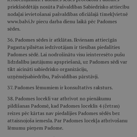
priekšsēdētājs nosūta Pašvaldības Sabiedrisko attiecību
nodaļai ievietošanai pašvaldības oficiālajā tīmekļvietnē
www.balvi.lv piecu darba dienu laikā pēc Padomes
sēdes.
36. Padomes sēdes ir atklātas. Ikvienam attiecīgās
Pagasta/pilsētas iedzīvotājam ir tiesības piedalīties
Padomes sēdē. Lai nodrošinātu visu ieinteresēto pušu
līdzdalību jautājumu apspriešanā, uz Padomes sēdi var
tikt aicināti sabiedrisko organizāciju,
uzņēmējsabiedrību, Pašvaldības pārstāvji.
37. Padomes lēmumiem ir konsultatīvs raksturs.
38. Padomes locekli var atbrīvot no pienākumu
pildīšanas Padomē, kad Padomes loceklis 4 (četras)
reizes pēc kārtas nav piedalījies Padomes sēdēs bez
attaisnojoša iemesla. Par Padomes locekļa atbrīvošanu
lēmumu pieņem Padome.