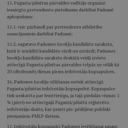
15. Pagasta/pilsētas pārvaldes vadītājs organizē
iesniegto pretendentu pieteikumu darbībai Padomē
apkopošanu:
15.1. veic pārbaudi par pretendentu atbilstību
nosacījumiem darbībai Padomē;
15.2. sagatavo Padomes locekļu kandidātu sarakstu,
kurā ir norādīti kandidātu vārdi un uzvārdi; Padomes
locekļu kandidātu sarakstu drukātā veidā izvieto
attiecīgā Pagasta/pilsētas pārvaldes telpās ne vēlāk kā
20 (divdesmit) dienas pirms iedzīvotāju kopsapulces.
16. Padomes locekļu vēlēšanas notiek attiecīgā
Pagasta/pilsētas iedzīvotāju kopsapulcē. Kopsapulce
tiek uzskatīta par lemttiesīgu, ja tajā piedalās vismaz 5
% (pieci) no attiecīgajā Pagastā/pilsētā reģistrēto
iedzīvotāju skaita, kas ņemti pēc pēdējiem publiski
pieejamiem PMLP datiem.
17.
Iedzīvotāju kopsapulci Padomes ievēlēšanai sasauc