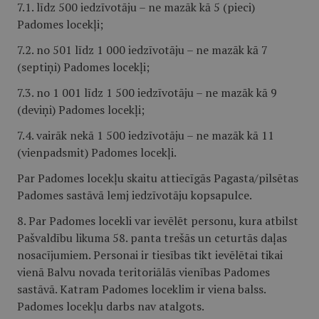
7.1. līdz 500 iedzīvotāju – ne mazāk kā 5 (pieci)
Padomes locekļi;
7.2. no 501 līdz 1 000 iedzīvotāju – ne mazāk kā 7
(septiņi) Padomes locekļi;
7.3. no 1 001 līdz 1 500 iedzīvotāju – ne mazāk kā 9
(deviņi) Padomes locekļi;
7.4. vairāk nekā 1 500 iedzīvotāju – ne mazāk kā 11
(vienpadsmit) Padomes locekļi.
Par Padomes locekļu skaitu attiecīgās Pagasta/pilsētas
Padomes sastāvā lemj iedzīvotāju kopsapulce.
8. Par Padomes locekli var ievēlēt personu, kura atbilst
Pašvaldību likuma 58. panta trešās un ceturtās daļas
nosacījumiem. Personai ir tiesības tikt ievēlētai tikai
vienā Balvu novada teritoriālās vienības Padomes
sastāvā. Katram Padomes loceklim ir viena balss.
Padomes locekļu darbs nav atalgots.