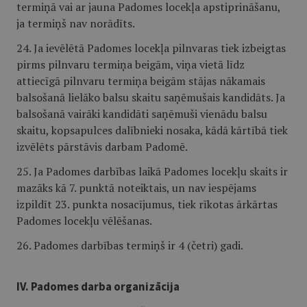
termiņā vai ar jauna Padomes locekļa apstiprināšanu,
ja termiņš nav norādīts.
24. Ja ievēlētā Padomes locekļa pilnvaras tiek izbeigtas
pirms pilnvaru termiņa beigām, viņa vietā līdz
attiecīgā pilnvaru termiņa beigām stājas nākamais
balsošanā lielāko balsu skaitu saņēmušais kandidāts. Ja
balsošanā vairāki kandidāti saņēmuši vienādu balsu
skaitu, kopsapulces dalībnieki nosaka, kādā kārtībā tiek
izvēlēts pārstāvis darbam Padomē.
25. Ja Padomes darbības laikā Padomes locekļu skaits ir
mazāks kā 7. punktā noteiktais, un nav iespējams
izpildīt 23. punkta nosacījumus, tiek rīkotas ārkārtas
Padomes locekļu vēlēšanas.
26. Padomes darbības termiņš ir 4 (četri) gadi.
IV. Padomes darba organizācija