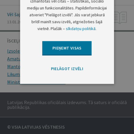
izmantotas vēl citas – statistikas, sociālo
mediju un funkcionalitātes. Papildinformācijai
Vēl šajā numurā
atveriet "Pielāgot izvēli". Jūs varat jebkurā
brīdī mainīt savu izvēli, atgriežoties šajā
13.01.2022., Nr. 9
vietnē. Plašāk –
sīkdatņu politikā
.
ĪSCEĻI
PIEŅEMT VISAS
Izsoles
Amatu konkursi
Mantojumu ziņas
PIELĀGOT IZVĒLI
Likumi
Ministru kabineta noteikumi
Latvijas Republikas oficiālais izdevums. Tā saturs ir oficiālā
publikācija.
© VSIA LATVIJAS VĒSTNESIS