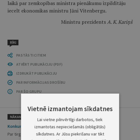
laikā par zemkopības ministra pienākumu izpildītāju
iecelt ekonomikas ministru Jāni Vitenbergu.
Ministru prezidents
A. K. Kariņš
RĪKI
PASTĀSTI CITIEM
ATVĒRT PUBLIKĀCIJU (PDF)
IZDRUKĀT PUBLIKĀCIJU
PAR INFORMĀCIJAS DROŠĪBU
PAR ŠO GRUPU
Vietnē izmantojam sīkdatnes
NĀKAMAIS
Lai vietne pilnvērtīgi darbotos, tiek
Konkurences padomes lēmums Nr. 1
izmantotas nepieciešamās (obligātās)
sīkdatnes. Ar Jūsu piekrišanu var tikt
Par tirgus dalībnieku apvienošanos