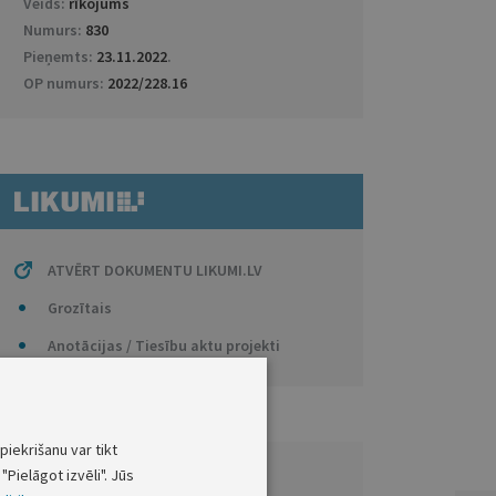
Veids:
rīkojums
Numurs:
830
Pieņemts:
23.11.2022
.
OP numurs:
2022/228.16
ATVĒRT DOKUMENTU LIKUMI.LV
Grozītais
Anotācijas / Tiesību aktu projekti
piekrišanu var tikt
"Pielāgot izvēli". Jūs