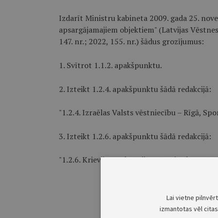
Izdarīt Ministru kabineta 2009. gada 25. nove
apsargājamajiem objektiem" (Latvijas Vēstnesis
147. nr.; 2022, 155. nr.) šādus grozījumus:
1. Svītrot 1.1.2. apakšpunktu.
2. Izteikt 1.2.4. apakšpunktu šādā redakcijā:
"1.2.4. Izraēlas Valsts vēstniecību – Rīgā, Sport
3. Izteikt 1.2.6. apakšpunktu šādā redakcijā:
"1.2.6. Krievijas Federācijas vēstniecību – Rīgā
Lai vietne pilnvēr
izmantotas vēl citas 