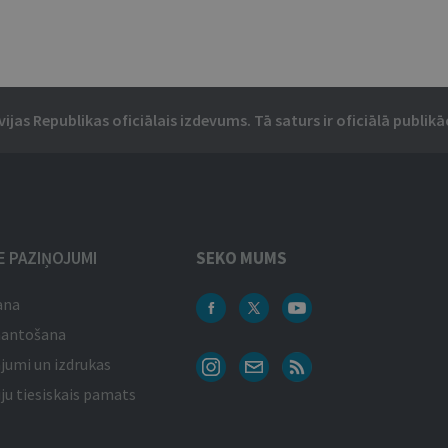
vijas Republikas oficiālais izdevums. Tā saturs ir oficiālā publikāc
IE PAZIŅOJUMI
SEKO MUMS
ana
mantošana
jumi un izdrukas
ju tiesiskais pamats