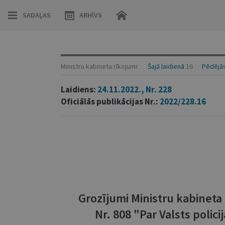
SADAĻAS
ARHĪVS
Ministru kabineta rīkojumi:
Šajā laidienā
16
Pēdējās
Laidiens:
24.11.2022., Nr. 228
Oficiālās publikācijas Nr.:
2022/228.16
Grozījumi Ministru kabinet
Nr. 808 "Par Valsts poli