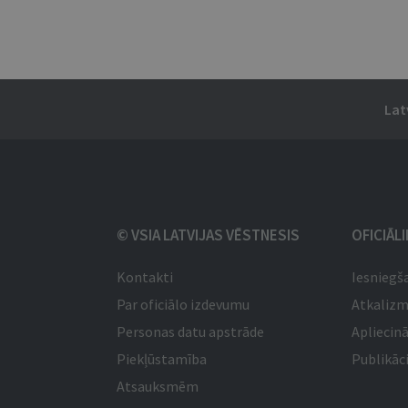
Lat
© VSIA LATVIJAS VĒSTNESIS
OFICIĀL
Kontakti
Iesniegš
Par oficiālo izdevumu
Atkaliz
Personas datu apstrāde
Apliecinā
Piekļūstamība
Publikāci
Atsauksmēm