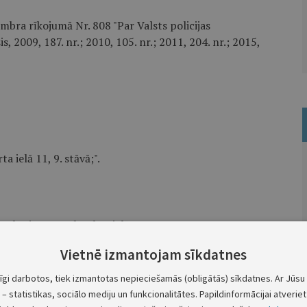
mbra rīkojumā Nr. 808 "Par Valsts policijas
, 2009, 187. nr.; 2010, 105. nr.; 2011, 204. nr.; 2015,
a ielā 11, 9. stāvā;".
, Ukrainas neatkarības ielā 2;".
Vietnē izmantojam sīkdatnes
Ministru prezidents
A. K. Kariņš
tīgi darbotos, tiek izmantotas nepieciešamās (obligātās) sīkdatnes. Ar Jūsu 
– statistikas, sociālo mediju un funkcionalitātes. Papildinformācijai atveriet 