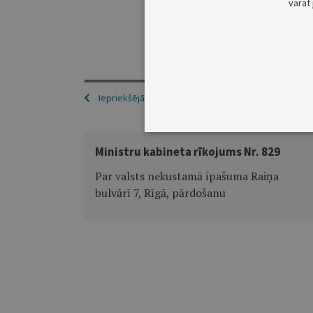
varat 
Iepriekšējā
Ministru kabineta rīkojums Nr. 829
Par valsts nekustamā īpašuma Raiņa
bulvārī 7, Rīgā, pārdošanu