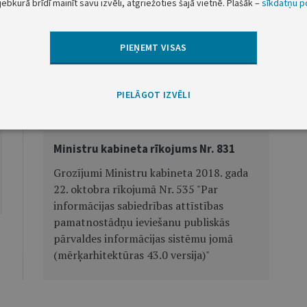
jebkurā brīdī mainīt savu izvēli, atgriežoties šajā vietnē. Plašāk –
sīkdatņu po
Iekšlietu ministrs
K. Eklons
PIEŅEMT VISAS
PIELĀGOT IZVĒLI
Nākamā
Ministru kabineta rīkojums Nr. 831
Grozījumi Ministru kabineta 2018. gada
22. oktobra rīkojumā Nr. 535 "Par
informācijas sabiedrības attīstības
pamatnostādņu ieviešanu publiskās
pārvaldes informācijas sistēmu jomā
(mērķarhitektūras 43.0 versija)"