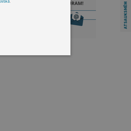
litikā
.
ATSAUKSMĒM