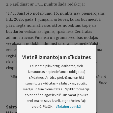
2. Papildināt ar 17.1. punktu šādā redakcijā:
"17.1. Saistošo noteikumu 15. punkts nav piemērojams
līdz 2023. gada 1. jūnijam, ja būves, kuras būvniecībā
pārsniegts normatīvajos aktos noteiktais kopējais
būvdarbu veikšanas ilgums, īpašnieks Centrālās
administrācijas Finanšu un grāmatvedības nodaļas
vecākajam nodokļu administratoram iesniedz Valsts
zemes dienesta izsniegtu informāciju par pasūtījuma
reģistrāciju, kas apliecina, ka līdz 2022. gada 1.
Vietnē izmantojam sīkdatnes
oktobrim ir uzsākta attiecīgās būves pieņemšanas
Lai vietne pilnvērtīgi darbotos, tiek
ekspluatācijā procedūra.
izmantotas nepieciešamās (obligātās)
Mārupes novada pašvaldības domes priekšsēdētājs
A.
sīkdatnes. Ar Jūsu piekrišanu var tikt
Ence
izmantotas vēl citas – statistikas, sociālo
mediju un funkcionalitātes. Papildinformācijai
atveriet "Pielāgot izvēli". Jūs varat jebkurā
brīdī mainīt savu izvēli, atgriežoties šajā
vietnē. Plašāk –
sīkdatņu politikā
.
Saistošo noteikumu Nr. 46/2022 "Grozījumi