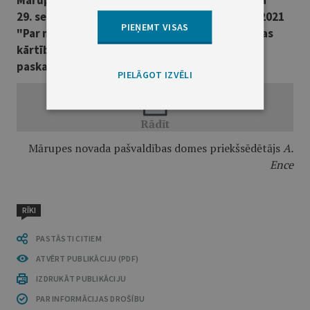
Mārupes novada pašvaldības domes 2021. gada
29. septembra saistošajos noteikumos Nr. 15/2021
PIEŅEMT VISAS
"Par nekustamā īpašuma nodokļa piemērošanas
kārtību Mārupes novadā""
paskaidrojuma raksts
PIELĀGOT IZVĒLI
Mārupes novada pašvaldības domes priekšsēdētājs
A.
Ence
RĪKI
PASTĀSTI CITIEM
ATVĒRT PUBLIKĀCIJU (PDF)
IZDRUKĀT PUBLIKĀCIJU
PAR INFORMĀCIJAS DROŠĪBU