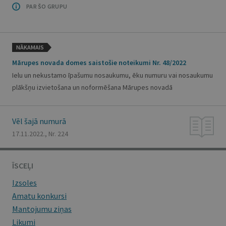
PAR ŠO GRUPU
NĀKAMAIS
Mārupes novada domes saistošie noteikumi Nr. 48/2022
Ielu un nekustamo īpašumu nosaukumu, ēku numuru vai nosaukumu
plākšņu izvietošana un noformēšana Mārupes novadā
Vēl šajā numurā
17.11.2022., Nr. 224
ĪSCEĻI
Izsoles
Amatu konkursi
Mantojumu ziņas
Likumi