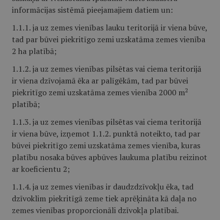
informācijas sistēmā pieejamajiem datiem un:
1.1.1. ja uz zemes vienības lauku teritorijā ir viena būve,
tad par būvei piekritīgo zemi uzskatāma zemes vienība
2 ha platībā;
1.1.2. ja uz zemes vienības pilsētas vai ciema teritorijā
ir viena dzīvojamā ēka ar palīgēkām, tad par būvei
2
piekritīgo zemi uzskatāma zemes vienība 2000 m
platībā;
1.1.3. ja uz zemes vienības pilsētas vai ciema teritorijā
ir viena būve, izņemot 1.1.2. punktā noteikto, tad par
būvei piekritīgo zemi uzskatāma zemes vienība, kuras
platību nosaka būves apbūves laukuma platību reizinot
ar koeficientu 2;
1.1.4. ja uz zemes vienības ir daudzdzīvokļu ēka, tad
dzīvoklim piekritīgā zeme tiek aprēķināta kā daļa no
zemes vienības proporcionāli dzīvokļa platībai.