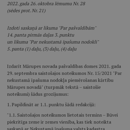
2022. gada 26. oktobra lēmumu Nr. 28
(sēdes prot. Nr. 21)
Izdoti saskaņā ar likuma "Par pašvaldībām"
14. panta pirmās daļas 3. punktu
un likuma "Par nekustamā īpašuma nodokli"
5. panta (1) daļu, (3) daļu, (4) daļu
Izdarīt Mārupes novada pašvaldības domes 2021. gada
29. septembra saistošajos noteikumos Nr. 15/2021 "Par
nekustamā īpašuma nodokļa piemērošanas kārtību
Mārupes novadā" (turpmāk tekstā – saistošie
noteikumi) šādus grozījumus:
1. Papildināt ar 1.1. punktu šādā redakcijā:
"1.1. Saistošajos noteikumos lietotais termins – Būvei
piekritīga zeme ir zemes vienība, kas tiek noteikta
saskaņā ar Nekustamā īpašuma valsts kadastra