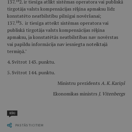
18
137.
2. ir tiesīga atlikt sistēmas operatora vai publiskā
tirgotāja valsts kompensācijas rēķina apmaksu līdz
konstatēto neatbilstību pilnīgai novēršanai;
18
137.
3. ir tiesīga atteikt sistēmas operatora vai
publiskā tirgotāja valsts kompensācijas rēķina
apmaksu, ja konstatētās neatbilstības nav novērstas
vai papildu informācija nav iesniegta noteiktajā
termiņā."
4. Svītrot 143. punktu.
5. Svītrot 144. punktu.
Ministru prezidents
A. K. Kariņš
Ekonomikas ministrs
J. Vitenbergs
RĪKI
PASTĀSTI CITIEM