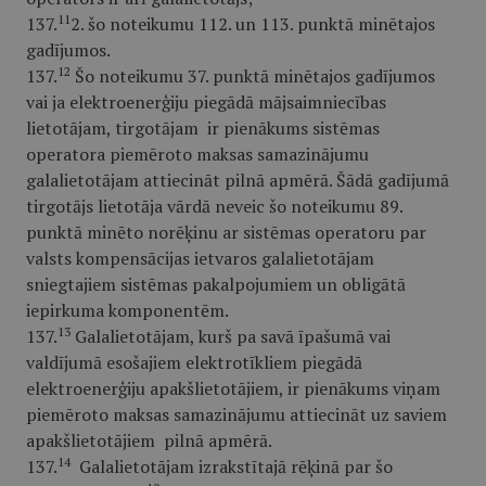
11
137.
2. šo noteikumu 112. un 113. punktā minētajos
gadījumos.
12
137.
Šo noteikumu 37. punktā minētajos gadījumos
vai ja elektroenerģiju piegādā mājsaimniecības
lietotājam, tirgotājam ir pienākums sistēmas
operatora piemēroto maksas samazinājumu
galalietotājam attiecināt pilnā apmērā. Šādā gadījumā
tirgotājs lietotāja vārdā neveic šo noteikumu 89.
punktā minēto norēķinu ar sistēmas operatoru par
valsts kompensācijas ietvaros galalietotājam
sniegtajiem sistēmas pakalpojumiem un obligātā
iepirkuma komponentēm.
13
137.
Galalietotājam, kurš pa savā īpašumā vai
valdījumā esošajiem elektrotīkliem piegādā
elektroenerģiju apakšlietotājiem, ir pienākums viņam
piemēroto maksas samazinājumu attiecināt uz saviem
apakšlietotājiem pilnā apmērā.
14
137.
Galalietotājam izrakstītajā rēķinā par šo