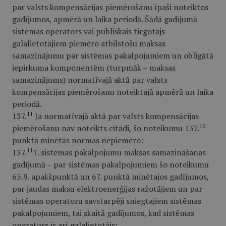
par valsts kompensācijas piemērošanu īpaši noteiktos
gadījumos, apmērā un laika periodā. Šādā gadījumā
sistēmas operators vai publiskais tirgotājs
galalietotājiem piemēro atbilstošu maksas
samazinājumu par sistēmas pakalpojumiem un obligātā
iepirkuma komponentēm (turpmāk – maksas
samazinājums) normatīvajā aktā par valsts
kompensācijas piemērošanu noteiktajā apmērā un laika
periodā.
11
137.
Ja normatīvajā aktā par valsts kompensācijas
10
piemērošanu nav noteikts citādi, šo noteikumu 137.
punktā minētās normas nepiemēro:
11
137.
1. sistēmas pakalpojumu maksas samazināšanas
gadījumā – par sistēmas pakalpojumiem šo noteikumu
65.9. apakšpunktā un 67. punktā minētajos gadījumos,
par jaudas maksu elektroenerģijas ražotājiem un par
sistēmas operatoru savstarpēji sniegtajiem sistēmas
pakalpojumiem, tai skaitā gadījumos, kad sistēmas
operators ir arī galalietotājs;