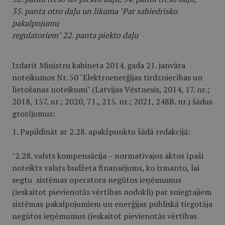
35. panta otro daļu un likuma "Par sabiedrisko
pakalpojumu
regulatoriem" 22. panta piekto daļu
Izdarīt Ministru kabineta 2014. gada 21. janvāra
noteikumos Nr. 50 "Elektroenerģijas tirdzniecības un
lietošanas noteikumi" (Latvijas Vēstnesis, 2014, 17. nr.;
2018, 157. nr.; 2020, 71., 215. nr.; 2021, 248B. nr.) šādus
grozījumus:
1. Papildināt ar 2.28. apakšpunktu šādā redakcijā:
"2.28. valsts kompensācija – normatīvajos aktos īpaši
noteikts valsts budžeta finansējums, ko izmanto, lai
segtu sistēmas operatora negūtos ieņēmumus
(ieskaitot pievienotās vērtības nodokli) par sniegtajiem
sistēmas pakalpojumiem un enerģijas publiskā tirgotāja
negūtos ieņēmumus (ieskaitot pievienotās vērtības