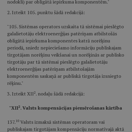
nodokli) par obligātā iepirkuma komponentēm."
2. Izteikt 105. punktu šādā redakcijā:
"105. Sistēmas operators uzskaita tā sistēmai pieslēgto
galalietotāju elektroenerģijas patēriņam atbilstošās
obligātā iepirkuma komponentes katrā norēķinu
periodā, sniedz nepieciešamo informāciju publiskajam
tirgotājam norēķinu veikšanai un norēķinās ar publisko
tirgotāju par tā sistēmai pieslēgto galalietotāju
elektroenerģijas patēriņam atbilstošajām
komponentēm saskaņā ar publiskā tirgotāja izsniegto
rēķinu."
2
3. Izteikt XII
. nodaļu šādā redakcijā:
2
"XII
. Valsts kompensācijas piemērošanas kārtība
10
137.
Valsts izmaksā sistēmas operatoram vai
publiskajam tirgotājam kompensāciju normatīvajā aktā