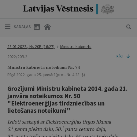
SADAĻAS
28.01.2022., Nr. 20B
(16:27)
Ministru kabinets
2022/20B.2
RĪKI
Ministru kabineta noteikumi Nr. 74
Rīgā 2022. gada 25. janvārī (prot. Nr. 4 28. §)
Grozījumi Ministru kabineta 2014. gada 21.
janvāra noteikumos Nr. 50
"Elektroenerģijas tirdzniecības un
lietošanas noteikumi"
Izdoti saskaņā ar Elektroenerģijas tirgus likuma
1
1
5.
panta piekto daļu, 30.
panta ceturto daļu,
32. panta trešo un piekto daļu, 34. panta trešo daļu,