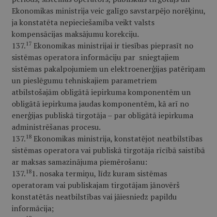
Ekonomikas ministrija veic galīgo savstarpējo norēķinu,
ja konstatēta nepieciešamība veikt valsts
kompensācijas maksājumu korekciju.
17
137.
Ekonomikas ministrijai ir tiesības pieprasīt no
sistēmas operatora informāciju par sniegtajiem
sistēmas pakalpojumiem un elektroenerģijas patēriņam
un pieslēgumu tehniskajiem parametriem
atbilstošajām obligātā iepirkuma komponentēm un
obligātā iepirkuma jaudas komponentēm, kā arī no
enerģijas publiskā tirgotāja – par obligātā iepirkuma
administrēšanas procesu.
18
137.
Ekonomikas ministrija, konstatējot neatbilstības
sistēmas operatora vai publiskā tirgotāja rīcībā saistībā
ar maksas samazinājuma piemērošanu:
18
137.
1. nosaka termiņu, līdz kuram sistēmas
operatoram vai publiskajam tirgotājam jānovērš
konstatētās neatbilstības vai jāiesniedz papildu
informācija;