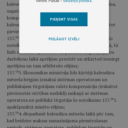
vietnē. Plašāk –
sīkdatņu politikā
.
kalendāra mēneša divdesmitajam datumam aprēķina,
sagatavo un iesniedz Ekonomikas ministrijā valsts
kompensācijas apmēra aprēķinu par iepriekšējo
PIEŅEMT VISAS
kalendāra mēnesi un tam atbilstošu rēķinu (ieskaitot
pievienotās vērtības nodokli);
16
137.
2. ja Ekonomikas ministrija konstatē kļūdas šo
PIELĀGOT IZVĒLI
16
noteikumu 137.
1. apakšpunktā minētajā aprēķinā, tā
lūdz sistēmas operatoru vai publisko tirgotāju piecu
darbdienu laikā aprēķinu precizēt un atkārtoti iesniegt
aprēķinu un tam atbilstošo rēķinu;
16
137.
3. Ekonomikas ministrija līdz kārtējā kalendāra
mēneša beigām izmaksā sistēmas operatoram un
publiskajam tirgotājam valsts kompensāciju (ieskaitot
pievienotās vērtības nodokli) saskaņā ar sistēmas
16
operatora un publiskā tirgotāja šo noteikumu 137.
1.
apakšpunktā minēto rēķinu;
16
137.
4. divpadsmit kalendāra mēnešu laikā pēc tam,
kad beidzies maksas samazinājuma piemērošanas
periods, sistēmas operators, publiskais tirgotājs un