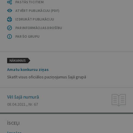
PASTĀSTI CITIEM
ATVĒRT PUBLIKĀCIJU (PDF)
IZDRUKĀT PUBLIKĀCIJU
PAR INFORMĀCIJAS DROŠĪBU
PAR ŠO GRUPU
NĀKAMAIS
Amatu konkursu ziņas
Skatīt visus oficiālos paziņojumus šajā grupā
Vēl šajā numurā
08.04.2021., Nr. 67
ĪSCEĻI