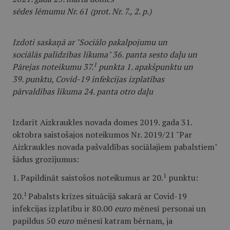
sēdes lēmumu Nr. 61 (prot. Nr. 7., 2. p.)
Izdoti saskaņā ar "Sociālo pakalpojumu un
sociālās palīdzības likuma" 36. panta sesto daļu un
1
Pārejas noteikumu 37.
punkta 1. apakšpunktu un
39. punktu, Covid-19 infekcijas izplatības
pārvaldības likuma 24. panta otro daļu
Izdarīt Aizkraukles novada domes 2019. gada 31.
oktobra saistošajos noteikumos Nr. 2019/21 "Par
Aizkraukles novada pašvaldības sociālajiem pabalstiem"
šādus grozījumus:
1
1. Papildināt saistošos noteikumus ar 20.
punktu:
1
20.
Pabalsts krīzes situācijā sakarā ar Covid-19
infekcijas izplatību ir 80.00
euro
mēnesī personai un
papildus 50
euro
mēnesī katram bērnam, ja