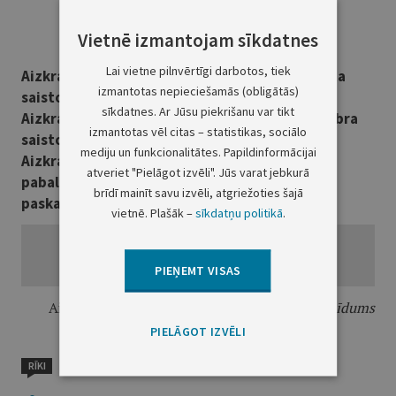
Vietnē izmantojam sīkdatnes
Lai vietne pilnvērtīgi darbotos, tiek
Aizkraukles novada domes 2021. gada 25. marta
izmantotas nepieciešamās (obligātās)
saistošo noteikumu Nr. 2021/5 "Grozījumi
sīkdatnes. Ar Jūsu piekrišanu var tikt
Aizkraukles novada domes 2019. gada 31. oktobra
izmantotas vēl citas – statistikas, sociālo
saistošajos noteikumos Nr. 2019/21 "Par
mediju un funkcionalitātes. Papildinformācijai
Aizkraukles novada pašvaldības sociālajiem
atveriet "Pielāgot izvēli". Jūs varat jebkurā
pabalstiem""
brīdī mainīt savu izvēli, atgriežoties šajā
paskaidrojuma raksts
vietnē. Plašāk –
sīkdatņu politikā
.
PIEŅEMT VISAS
Aizkraukles novada domes priekšsēdētājs
L. Līdums
PIELĀGOT IZVĒLI
RĪKI