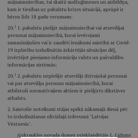
mājsaimniecības, tai skaitā audžuģimenes un aizbildņa,
kam ir tiesības uz pabalstu krīzes situācijā, aprūpē ir
bērns līdz 18 gadu vecumam:
1
20.
1. pabalstu piešķir mājsaimniecībai vai atsevišķai
personai mājsaimniecībā, kurai ievērojami
samazinājušies vai ir zaudēti ienākumi saistībā ar Covid-
19 izplatību izsludinātās ārkārtējās situācijas dēļ,
izvērtējot pieejamo informāciju valsts un pašvaldību
informācijas sistēmās;
1
20.
2. pabalstu nepiešķir atsevišķi dzīvojošai personai
vai par atsevišķu personu mājsaimniecībā, kurai
atbilstoši normatīvajiem aktiem ir piešķirts dīkstāves
atbalsts.
2. Saistošie noteikumi stājas spēkā nākamajā dienā pēc
to izsludināšanas oficiālajā izdevumā "Latvijas
Vēstnesis".
Aizkraukles novada domes priekšsēdētājs
L. Līdums