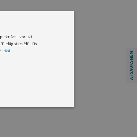
piekrišanu var tikt
"Pielāgot izvēli". Jūs
litikā
.
ATSAUKSMĒM