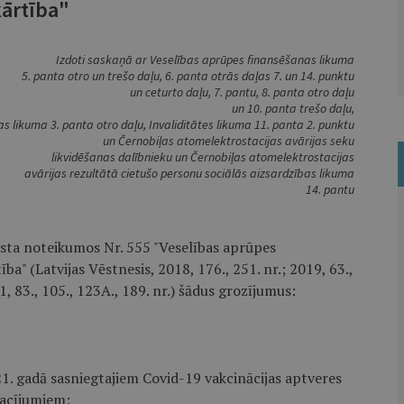
ārtība"
Izdoti saskaņā ar Veselības aprūpes finansēšanas likuma
5. panta otro un trešo daļu, 6. panta otrās daļas 7. un 14. punktu
un ceturto daļu, 7. pantu, 8. panta otro daļu
un 10. panta trešo daļu,
as likuma 3. panta otro daļu, Invaliditātes likuma 11. panta 2. punktu
un Černobiļas atomelektrostacijas avārijas seku
likvidēšanas dalībnieku un Černobiļas atomelektrostacijas
avārijas rezultātā cietušo personu sociālās aizsardzības likuma
14. pantu
usta noteikumos Nr. 555 "Veselības aprūpes
" (Latvijas Vēstnesis, 2018, 176., 251. nr.; 2019, 63.,
1, 83., 105., 123A., 189. nr.) šādus grozījumus:
1. gadā sasniegtajiem Covid-19 vakcinācijas aptveres
sacījumiem: