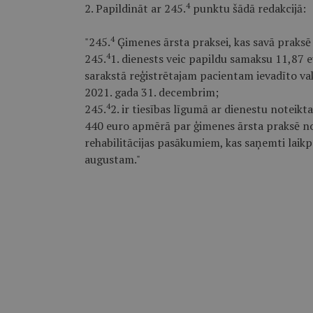
4
2. Papildināt ar 245.
punktu šādā redakcijā:
4
"245.
Ģimenes ārsta praksei, kas savā praksē 
4
245.
1. dienests veic papildu samaksu 11,87
sarakstā reģistrētajam pacientam ievadīto va
2021. gada 31. decembrim;
4
245.
2. ir tiesības līgumā ar dienestu noteik
440 euro apmērā par ģimenes ārsta praksē no
rehabilitācijas pasākumiem, kas saņemti laik
augustam."