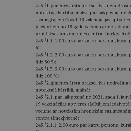
3
245.
1. ģimenes ārsta praksei, kas nenodroši
noteiktajā kārtībā, maksā par laikposmā no 2
sasniegtajiem Covid-19 vakcinācijas aptveres
pacientiem no 18 gadu vecuma ar noteiktām 
profilakses un kontroles centra tīmekļvietnē
3
245.
1.1. 1,00 euro par katru personu, kurai pa
%;
3
245.
1.2. 2,00 euro par katru personu, kurai p
līdz 80 %;
3
245.
1.3. 3,00 euro par katru personu, kurai p
līdz 100 %;
3
245.
2. ģimenes ārsta praksei, kas nodrošina 
noteiktajā kārtībā, maksā:
3
245.
2.1. par laikposmā no 2021. gada 1. jan
19 vakcinācijas aptveres rādītājiem iedzīvo
vecuma ar noteiktām hroniskām saslimšanām, 
centra tīmekļvietnē:
3
245.
2.1.1. 2,00 euro par katru personu, kurai 