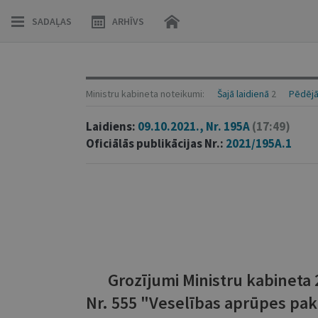
SADAĻAS
ARHĪVS
Ministru kabineta noteikumi:
Šajā laidienā
2
Pēdējā
Laidiens:
09.10.2021., Nr. 195A
(17:49)
Oficiālās publikācijas Nr.:
2021/195A.1
Grozījumi Ministru kabineta
Nr. 555 "Veselības aprūpes pa