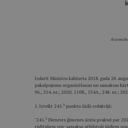
k
Ārstniecīb
Izdarīt Ministru kabineta 2018. gada 28. aug
pakalpojumu organizēšanas un samaksas kārtība
96., 254. nr.; 2020, 110B., 134A., 248. nr.; 202
3
1. Izteikt 245.
punktu šādā redakcijā:
3
"245.
Dienests ģimenes ārsta praksei par 202
rādītājiem veic samaksu atbilstoši šādiem no