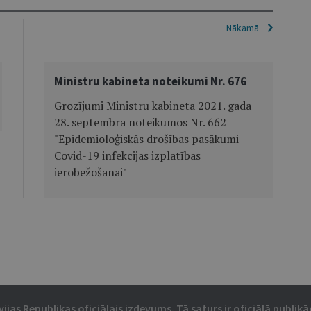
Nākamā
Ministru kabineta noteikumi Nr. 676
Grozījumi Ministru kabineta 2021. gada
28. septembra noteikumos Nr. 662
"Epidemioloģiskās drošības pasākumi
Covid-19 infekcijas izplatības
ierobežošanai"
vijas Republikas oficiālais izdevums. Tā saturs ir oficiālā publikāc