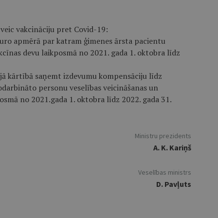
veic vakcināciju pret Covid-19:
 euro apmērā par katram ģimenes ārsta pacientu
kcīnas devu laikposmā no 2021. gada 1. oktobra līdz
tajā kārtībā saņemt izdevumu kompensāciju līdz
darbināto personu veselības veicināšanas un
posmā no 2021.gada 1. oktobra līdz 2022. gada 31.
Ministru prezidents
A. K. Kariņš
Veselības ministrs
D. Pavļuts