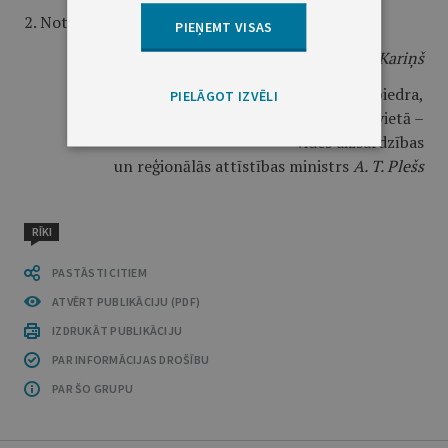
2. Noteikumi stājas spēkā 2022. gada 1. jūnijā.
PIEŅEMT VISAS
Ministru prezidents
A. K. Kariņš
Ministru prezidenta biedra,
PIELĀGOT IZVĒLI
aizsardzības ministra vietā –
vides aizsardzības
un reģionālās attīstības ministrs
A. T. Plešs
RĪKI
PASTĀSTI CITIEM
ATVĒRT PUBLIKĀCIJU (PDF)
IZDRUKĀT PUBLIKĀCIJU
PAR INFORMĀCIJAS DROŠĪBU
PAR ŠO GRUPU