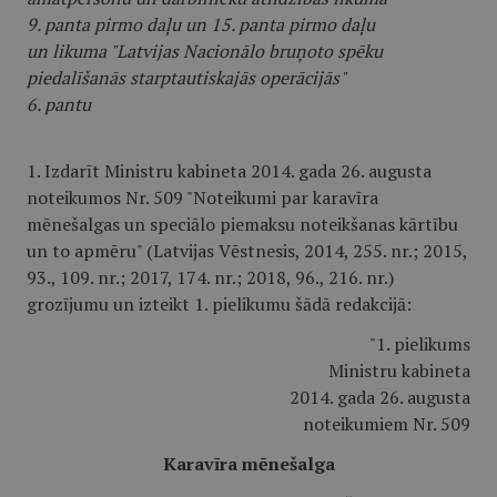
9. panta pirmo daļu un 15. panta pirmo daļu
un likuma "Latvijas Nacionālo bruņoto spēku
piedalīšanās starptautiskajās operācijās"
6. pantu
1. Izdarīt Ministru kabineta 2014. gada 26. augusta
noteikumos Nr. 509 "Noteikumi par karavīra
mēnešalgas un speciālo piemaksu noteikšanas kārtību
un to apmēru" (Latvijas Vēstnesis, 2014, 255. nr.; 2015,
93., 109. nr.; 2017, 174. nr.; 2018, 96., 216. nr.)
grozījumu un izteikt 1. pielikumu šādā redakcijā:
"1. pielikums
Ministru kabineta
2014. gada 26. augusta
noteikumiem Nr. 509
Karavīra mēnešalga