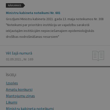
NĀKAMAIS
Ministru kabineta noteikumi Nr. 601
Grozījumi Ministru kabineta 2021. gada 13. maija noteikumos Nr. 308
"Noteikumi par prioritāro institūciju un vajadzību sarakstā
iekļautajām institūcijām nepieciešamajiem epidemioloģiskās
drošības nodrošināšanas resursiem"
Vēl šajā numurā
02.09.2021., Nr. 169
ĪSCEĻI
Izsoles
Amatu konkursi
Mantojumu ziņas
Likumi
Ministru kabineta noteikumi