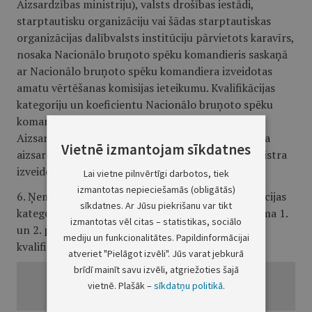
Aizsardzības ministriju), valsts drošības iestādi,
starptautisku organizāciju vai šādas starptautiskas
organizācijas dalībvalsts institūciju pārvietots karavīrs,
nosaka Nacionālo bruņoto spēku komandieris saskaņā
ar Nacionālo bruņoto spēku komandiera izveidotas
amatu vērtēšanas komisijas ieteikumu. Kvalifikācijas
kategoriju un koeficientu Nacionālo bruņoto spēku
komandierim un karavīra amatam, kuru pilda uz
Aizsardzības ministriju pārvietots karavīrs, nosaka
Vietnē izmantojam sīkdatnes
aizsardzības ministrs saskaņā ar aizsardzības ministra
izveidotas amatu vērtēšanas komisijas ieteikumu.
Lai vietne pilnvērtīgi darbotos, tiek
izmantotas nepieciešamās (obligātās)
6. Ņemot vērā karavīra amatam noteikto kvalifikācijas
sīkdatnes. Ar Jūsu piekrišanu var tikt
kategoriju, karavīra mēnešalgu nosaka, šā pielikuma 1.
izmantotas vēl citas – statistikas, sociālo
un 2. punktā minēto mēnešalgas likmi reizinot ar
mediju un funkcionalitātes. Papildinformācijai
kvalifikācijas kategorijai atbilstošu koeficientu:
atveriet "Pielāgot izvēli". Jūs varat jebkurā
brīdī mainīt savu izvēli, atgriežoties šajā
vietnē. Plašāk –
sīkdatņu politikā
.