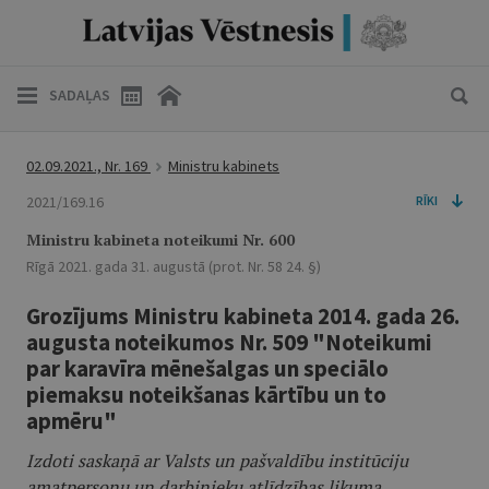
SADAĻAS
02.09.2021., Nr. 169
Ministru kabinets
2021/169.16
RĪKI
Ministru kabineta noteikumi Nr. 600
Rīgā 2021. gada 31. augustā (prot. Nr. 58 24. §)
Grozījums Ministru kabineta 2014. gada 26.
augusta noteikumos Nr. 509 "Noteikumi
par karavīra mēnešalgas un speciālo
piemaksu noteikšanas kārtību un to
apmēru"
Izdoti saskaņā ar Valsts un pašvaldību institūciju
amatpersonu un darbinieku atlīdzības likuma