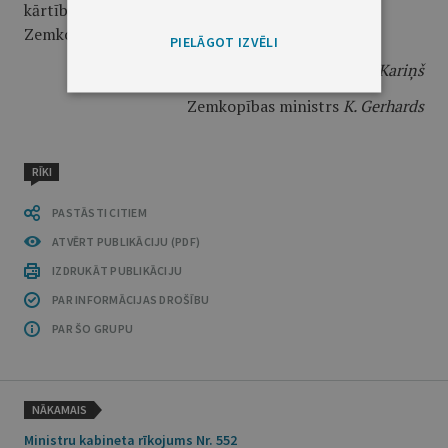
kārtībā ierakstīt zemesgrāmatā uz valsts vārda
Zemkopības ministrijas personā.
PIELĀGOT IZVĒLI
Ministru prezidents
A. K. Kariņš
Zemkopības ministrs
K. Gerhards
RĪKI
PASTĀSTI CITIEM
ATVĒRT PUBLIKĀCIJU (PDF)
IZDRUKĀT PUBLIKĀCIJU
PAR INFORMĀCIJAS DROŠĪBU
PAR ŠO GRUPU
NĀKAMAIS
Ministru kabineta rīkojums Nr. 552