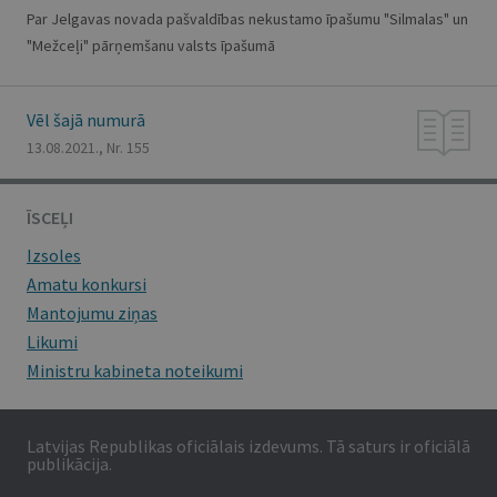
Par Jelgavas novada pašvaldības nekustamo īpašumu "Silmalas" un
"Mežceļi" pārņemšanu valsts īpašumā
Vēl šajā numurā
13.08.2021., Nr. 155
ĪSCEĻI
Izsoles
Amatu konkursi
Mantojumu ziņas
Likumi
Ministru kabineta noteikumi
Latvijas Republikas oficiālais izdevums. Tā saturs ir oficiālā
publikācija.