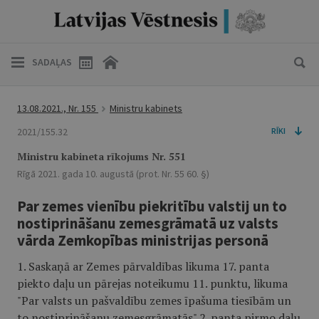
SADAĻAS
13.08.2021., Nr. 155
Ministru kabinets
2021/155.32
RĪKI
Ministru kabineta rīkojums Nr. 551
Rīgā 2021. gada 10. augustā (prot. Nr. 55 60. §)
Par zemes vienību piekritību valstij un to
nostiprināšanu zemesgrāmatā uz valsts
vārda Zemkopības ministrijas personā
1. Saskaņā ar Zemes pārvaldības likuma 17. panta
piekto daļu un pārejas noteikumu 11. punktu, likuma
"Par valsts un pašvaldību zemes īpašuma tiesībām un
to nostiprināšanu zemesgrāmatās" 2. panta pirmo daļu