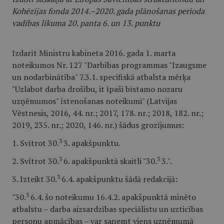
Kohēzijas fonda 2014.–2020. gada plānošanas perioda
vadības likuma 20. panta 6. un 13. punktu
Izdarīt Ministru kabineta 2016. gada 1. marta
noteikumos Nr. 127 "Darbības programmas "Izaugsme
un nodarbinātība" 7.3.1. specifiskā atbalsta mērķa
"Uzlabot darba drošību, it īpaši bīstamo nozaru
uzņēmumos" īstenošanas noteikumi" (Latvijas
Vēstnesis, 2016, 44. nr.; 2017, 178. nr.; 2018, 182. nr.;
2019, 235. nr.; 2020, 146. nr.) šādus grozījumus:
3
1. Svītrot 30.
3. apakšpunktu.
3
3
2. Svītrot 30.
6. apakšpunktā skaitli "30.
3.".
3
3. Izteikt 30.
6.4. apakšpunktu šādā redakcijā:
3
"30.
6.4. šo noteikumu 16.4.2. apakšpunktā minēto
atbalstu – darba aizsardzības speciālistu un uzticības
personu apmācības – var saņemt viens uzņēmumā