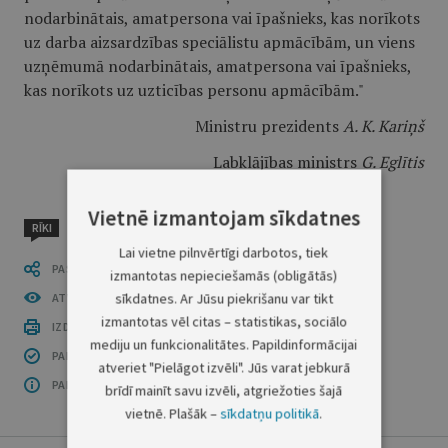
nodarbinātais, amatpersona vai īpašnieks, kas norīkots
uz darba aizsardzības speciālistu apmācībām, un viens
uzņēmumā nodarbinātais, amatpersona vai īpašnieks,
kas norīkots uz uzticības personu apmācībām."
Ministru prezidents
A. K. Kariņš
Labklājības ministrs
G. Eglītis
Vietnē izmantojam sīkdatnes
RĪKI
Lai vietne pilnvērtīgi darbotos, tiek
PASTĀSTI CITIEM
izmantotas nepieciešamās (obligātās)
sīkdatnes. Ar Jūsu piekrišanu var tikt
ATVĒRT PUBLIKĀCIJU (PDF)
izmantotas vēl citas – statistikas, sociālo
IZDRUKĀT PUBLIKĀCIJU
mediju un funkcionalitātes. Papildinformācijai
PAR INFORMĀCIJAS DROŠĪBU
atveriet "Pielāgot izvēli". Jūs varat jebkurā
PAR ŠO GRUPU
brīdī mainīt savu izvēli, atgriežoties šajā
vietnē. Plašāk –
sīkdatņu politikā
.