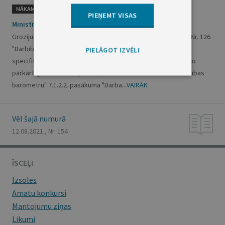
NĀKAMAIS
PIEŅEMT VISAS
Ministru kabineta noteikumi Nr. 530
Grozījumi Ministru kabineta 2016. gada 1. marta noteikumos Nr. 126
"Darbības programmas "Izaugsme un nodarbinātība" 7.1.2.
PIELĀGOT IZVĒLI
specifiskā atbalsta mērķa "Izveidot Darba tirgus apsteidzošo
pārkārtojumu sistēmu, nodrošinot tās sasaisti ar Nodarbinātības
barometru" 7.1.2.2. pasākuma "Darba...
VAIRĀK
Vēl šajā numurā
12.08.2021., Nr. 154
ĪSCEĻI
Izsoles
Amatu konkursi
Mantojumu ziņas
Likumi