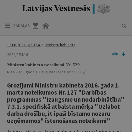
SADAĻAS
12.08.2021., Nr. 154
Ministru kabinets
2021/154.16
RĪKI
Ministru kabineta noteikumi Nr. 529
Rīgā 2021. gada 10. augustā (prot. Nr. 55 31. §)
Grozījumi Ministru kabineta 2016. gada 1.
marta noteikumos Nr. 127 "Darbības
programmas "Izaugsme un nodarbinātība"
7.3.1. specifiskā atbalsta mērķa "Uzlabot
darba drošību, it īpaši bīstamo nozaru
uzņēmumos" īstenošanas noteikumi"
Izdoti saskaņā ar Eiropas Savienības struktūrfondu un