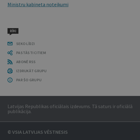
Ministru kabineta noteikumi
RĪKI
SEKO LĪDZI
PASTĀSTI CITIEM
ABONĒ RSS
IZDRUKĀT GRUPU
PAR ŠO GRUPU
Latvijas Republikas oficiālais izdevums. Tā saturs ir oficiālā
publikācija.
© VSIA LATVIJAS VĒSTNESIS