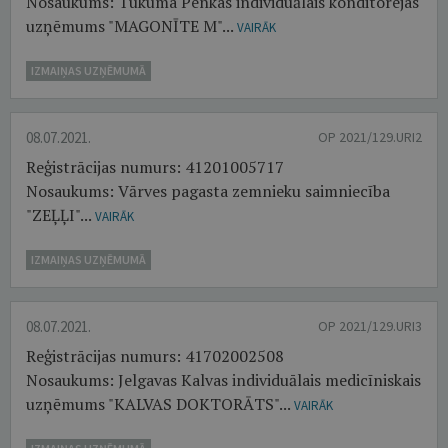
Nosaukums: Tukuma Penkas individuālais konditorejas
uzņēmums "MAGONĪTE M"...
VAIRĀK
IZMAIŅAS UZŅĒMUMĀ
08.07.2021.
OP 2021/129.URI2
Reģistrācijas numurs: 41201005717
Nosaukums: Vārves pagasta zemnieku saimniecība
"ZEĻĻI"...
VAIRĀK
IZMAIŅAS UZŅĒMUMĀ
08.07.2021.
OP 2021/129.URI3
Reģistrācijas numurs: 41702002508
Nosaukums: Jelgavas Kalvas individuālais medicīniskais
uzņēmums "KALVAS DOKTORĀTS"...
VAIRĀK