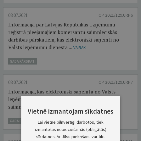
08.07.2021.
OP 2021/129.URP6
Informācija par Latvijas Republikas Uzņēmumu
reģistrā pieejamajiem komersantu saimnieciskās
darbības pārskatiem, kas elektroniski saņemti no
Valsts ieņēmumu dienesta ...
VAIRĀK
GADA PĀRSKATI
08.07.2021.
OP 2021/129.URP7
Informācija, kas elektroniski saņemta no Valsts
ieņēmumu dienesta, par komersantu anulētajiem
saimnieciskās darbības pārskatiem (SPD) ...
VAIRĀK
Vietnē izmantojam sīkdatnes
GADA PĀRSKATI
Lai vietne pilnvērtīgi darbotos, tiek
izmantotas nepieciešamās (obligātās)
sīkdatnes. Ar Jūsu piekrišanu var tikt