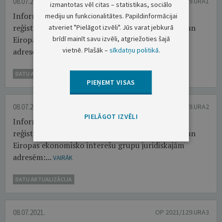
08.07.2021.
OP 2021/129.URA1
izmantotas vēl citas – statistikas, sociālo
Informācija par Latvijas Republikas Uzņēmumu
mediju un funkcionalitātes. Papildinformācijai
reģistrā aktualizētajām komersantu, uzņēmumu un
atveriet "Pielāgot izvēli". Jūs varat jebkurā
brīdī mainīt savu izvēli, atgriežoties šajā
Eiropas ekonomisko interešu grupu juridiskajām
vietnē. Plašāk –
sīkdatņu politikā
.
adresēm ...
VAIRĀK
DATU AKTUALIZĀCIJA
PIEŅEMT VISAS
08.07.2021.
OP 2021/129.URA2
PIELĀGOT IZVĒLI
Informācija par Latvijas Republikas Uzņēmumu
reģistrā aktualizētajām komersantu, uzņēmumu un
Eiropas ekonomisko interešu grupu juridiskajām
adresēm:...
VAIRĀK
DATU AKTUALIZĀCIJA
08.07.2021.
OP 2021/129.URA3