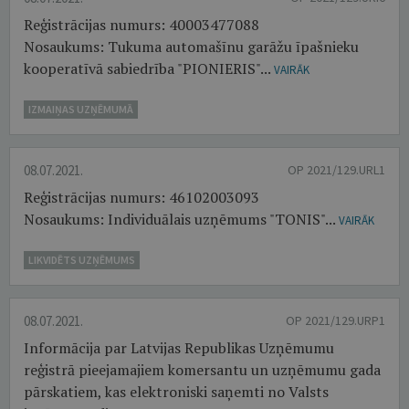
Reģistrācijas numurs: 40003477088
Nosaukums: Tukuma automašīnu garāžu īpašnieku
kooperatīvā sabiedrība "PIONIERIS"...
VAIRĀK
IZMAIŅAS UZŅĒMUMĀ
08.07.2021.
OP 2021/129.URL1
Reģistrācijas numurs: 46102003093
Nosaukums: Individuālais uzņēmums "TONIS"...
VAIRĀK
LIKVIDĒTS UZŅĒMUMS
08.07.2021.
OP 2021/129.URP1
Informācija par Latvijas Republikas Uzņēmumu
reģistrā pieejamajiem komersantu un uzņēmumu gada
pārskatiem, kas elektroniski saņemti no Valsts