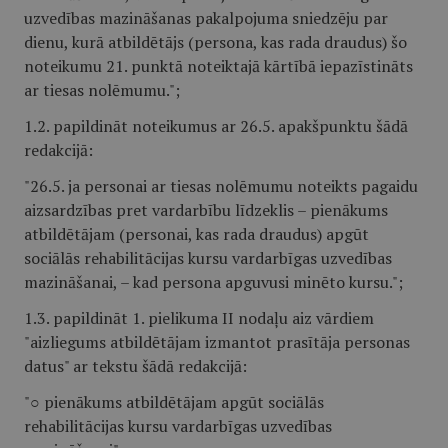
uzvedības mazināšanas pakalpojuma sniedzēju par
dienu, kurā atbildētājs (persona, kas rada draudus) šo
noteikumu 21. punktā noteiktajā kārtībā iepazīstināts
ar tiesas nolēmumu.";
1.2. papildināt noteikumus ar 26.5. apakšpunktu šādā
redakcijā:
"26.5. ja personai ar tiesas nolēmumu noteikts pagaidu
aizsardzības pret vardarbību līdzeklis – pienākums
atbildētājam (personai, kas rada draudus) apgūt
sociālās rehabilitācijas kursu vardarbīgas uzvedības
mazināšanai, – kad persona apguvusi minēto kursu.";
1.3. papildināt 1. pielikuma II nodaļu aiz vārdiem
"aizliegums atbildētājam izmantot prasītāja personas
datus" ar tekstu šādā redakcijā:
"○ pienākums atbildētājam apgūt sociālās
rehabilitācijas kursu vardarbīgas uzvedības