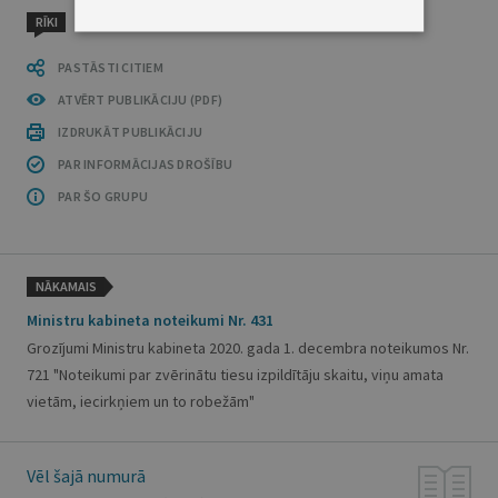
RĪKI
PASTĀSTI CITIEM
ATVĒRT PUBLIKĀCIJU (PDF)
IZDRUKĀT PUBLIKĀCIJU
PAR INFORMĀCIJAS DROŠĪBU
PAR ŠO GRUPU
NĀKAMAIS
Ministru kabineta noteikumi Nr. 431
Grozījumi Ministru kabineta 2020. gada 1. decembra noteikumos Nr.
721 "Noteikumi par zvērinātu tiesu izpildītāju skaitu, viņu amata
vietām, iecirkņiem un to robežām"
Vēl šajā numurā