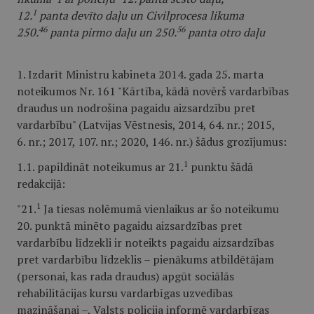
1
12.
panta devīto daļu un Civilprocesa likuma
46
56
250.
panta pirmo daļu un 250.
panta otro daļu
1. Izdarīt Ministru kabineta 2014. gada 25. marta
noteikumos Nr. 161 "Kārtība, kādā novērš vardarbības
draudus un nodrošina pagaidu aizsardzību pret
vardarbību" (Latvijas Vēstnesis, 2014, 64. nr.; 2015,
6. nr.; 2017, 107. nr.; 2020, 146. nr.) šādus grozījumus:
1
1.1. papildināt noteikumus ar 21.
punktu šādā
redakcijā:
1
"21.
Ja tiesas nolēmumā vienlaikus ar šo noteikumu
20. punktā minēto pagaidu aizsardzības pret
vardarbību līdzekli ir noteikts pagaidu aizsardzības
pret vardarbību līdzeklis – pienākums atbildētājam
(personai, kas rada draudus) apgūt sociālās
rehabilitācijas kursu vardarbīgas uzvedības
mazināšanai –, Valsts policija informē vardarbīgas