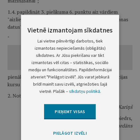
mazināšanai";
1.4. papildināt 3. pielikuma 6. punktu aiz vārdiem
"aizliegums atbildētājam izmantot prasītāja personas
datus" ar tekstu šādā redakcijā:
Vietnē izmantojam sīkdatnes
"
Lai vietne pilnvērtīgi darbotos, tiek
izmantotas nepieciešamās (obligātās)
sīkdatnes. Ar Jūsu piekrišanu var tikt
izmantotas vēl citas – statistikas, sociālo
mediju un funkcionalitātes. Papildinformācijai
pienākums atbildētājam apgūt sociālās rehabilitācijas
atveriet "Pielāgot izvēli". Jūs varat jebkurā
kursu vardarbīgas uzvedības mazināšanai".
brīdī mainīt savu izvēli, atgriežoties šajā
vietnē. Plašāk –
sīkdatņu politikā
.
2. Noteikumi stājas spēkā 2021. gada 1. jūlijā.
Ministru prezidents
A. K. Kariņš
PIEŅEMT VISAS
Ministru prezidenta biedrs,
tieslietu ministrs
J. Bordāns
PIELĀGOT IZVĒLI