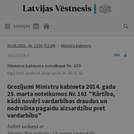
SADAĻAS
30.06.2021., Nr. 123A
(12:34)
Ministru kabinets
2021/123A.7
RĪKI
Ministru kabineta noteikumi Nr. 430
Rīgā 2021. gada 29. jūnijā (prot. Nr. 50 21. §)
Grozījumi Ministru kabineta 2014. gada
25. marta noteikumos Nr. 161 "Kārtība,
kādā novērš vardarbības draudus un
nodrošina pagaidu aizsardzību pret
vardarbību"
Izdoti saskaņā ar
likuma "Par policiju" 12. panta sesto daļu,