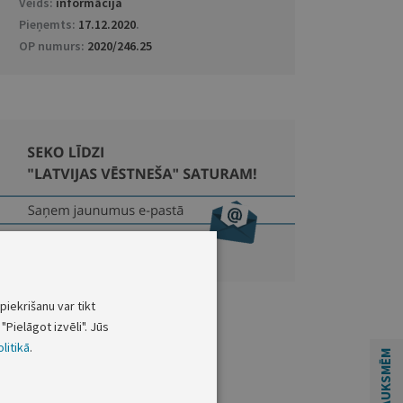
Veids:
informācija
Pieņemts:
17.12.2020
.
OP numurs:
2020/246.25
piekrišanu var tikt
"Pielāgot izvēli". Jūs
litikā
.
ATSAUKSMĒM