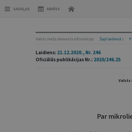
SADAĻAS
ARHĪVS
Valsts meža dienesta informācija:
Šajā laidienā
1
P
Laidiens:
21.12.2020., Nr. 246
Oficiālās publikācijas Nr.:
2020/246.25
Valsts
Par mikrol