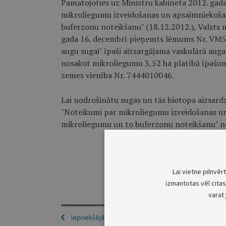
Pamatojoties uz Ministru kabineta 2012. gad
mikroliegumu izveidošanas un apsaimniekošana
buferzonu noteikšanu" (18.12.2012.), Valsts 
gada 16. decembrī pieņemts lēmums Nr. VM5
augu sugai" īpaši aizsargājama vaskulārā aug
nosakot mikroliegumu 3,52 ha platībā īpašum
zemes vienība Nr. 7444010046.
Lai nodrošinātu sugas un tās biotopa aizsard
"Noteikumi par mikroliegumu izveidošanas un 
mikroliegumu un to buferzonu noteikšanu" no
Lai vietne pilnvēr
izmantotas vēl citas 
varat 
Iepriekšējā