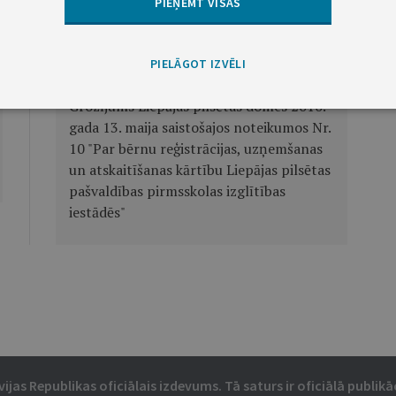
PIEŅEMT VISAS
Liepājas pilsētas domes saistošie
PIELĀGOT IZVĒLI
noteikumi Nr. 39
Grozījums Liepājas pilsētas domes 2010.
gada 13. maija saistošajos noteikumos Nr.
10 "Par bērnu reģistrācijas, uzņemšanas
un atskaitīšanas kārtību Liepājas pilsētas
pašvaldības pirmsskolas izglītības
iestādēs"
vijas Republikas oficiālais izdevums. Tā saturs ir oficiālā publikāc