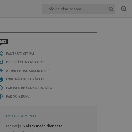
RĪKI
PASTĀSTI CITIEM
PUBLIKĀCIJAS ATSAUCE
ATVĒRT PUBLIKĀCIJU (PDF)
IZDRUKĀT PUBLIKĀCIJU
PAR INFORMĀCIJAS DROŠĪBU
PAR ŠO GRUPU
PAR DOKUMENTU
Izdevējs:
Valsts meža dienests