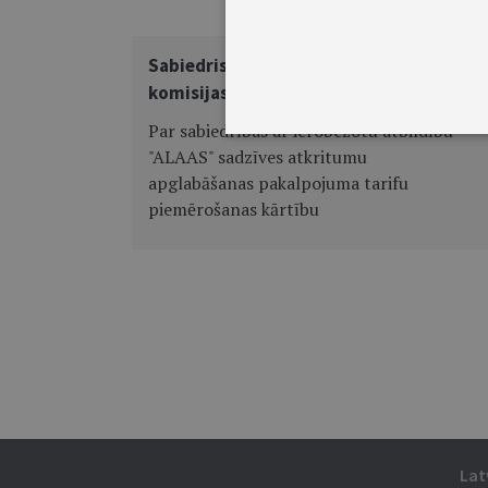
Sabiedrisko pakalpojumu regulēšanas
komisijas lēmums Nr. 180
Par sabiedrības ar ierobežotu atbildību
"ALAAS" sadzīves atkritumu
apglabāšanas pakalpojuma tarifu
piemērošanas kārtību
Lat