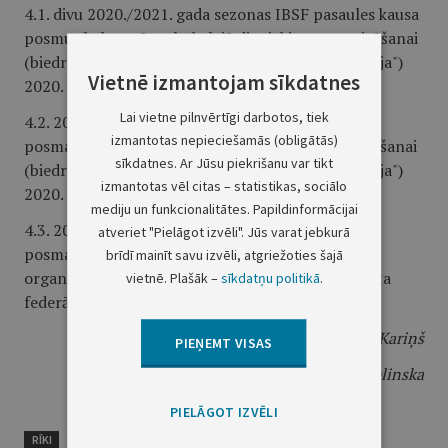
4.1. divu 2020./2021. gada sezonas IBSF pasaules kausa
posmu skeletonā un bobslejā divniekiem organizēšanai
(biedrībai "Latvijas Bobsleja un skeletona federācija")
Vietnē izmantojam sīkdatnes
2020. gadā – 200 000
euro
;
Lai vietne pilnvērtīgi darbotos, tiek
4.2. 2020./2021. gada sezonas IBSF Eiropas kausa
izmantotas nepieciešamās (obligātās)
posma skeletonā un bobslejā divniekiem organizēšanai
sīkdatnes. Ar Jūsu piekrišanu var tikt
(biedrībai "Latvijas Bobsleja un skeletona federācija")
izmantotas vēl citas – statistikas, sociālo
2020. gadā – 75 000
euro
;
mediju un funkcionalitātes. Papildinformācijai
4.3. 2020./2021. gada sezonas FIL pasaules kausa
atveriet "Pielāgot izvēli". Jūs varat jebkurā
posma (arī Eiropas čempionāta) kamaniņu sportā
brīdī mainīt savu izvēli, atgriežoties šajā
organizēšanai (biedrībai "Latvijas Kamaniņu sporta
vietnē. Plašāk –
sīkdatņu politikā
.
federācija") 2021. gadā – 110 000
euro
.
Ministru prezidents
A. K. Kariņš
PIEŅEMT VISAS
Izglītības un zinātnes ministre
I. Šuplinska
PIELĀGOT IZVĒLI
RĪKI