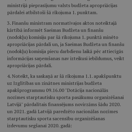
ministrijā pieprasījumu valsts budžeta apropriācijas
pārdalei atbilstoši šā rīkojuma 1. punktam.
3. Finanšu ministram normatīvajos aktos noteiktajā
kārtībā informēt Saeimas Budžeta un finanšu
(nodokļu) komisiju par šā rīkojuma 1. punktā minēto
apropriācijas pārdali un, ja Saeimas Budžeta un finanšu
(nodokļu) komisija piecu darbdienu laikā pēc attiecīgās
informācijas saņemšanas nav izteikusi iebildumus, veikt
apropriācijas pārdali.
4. Noteikt, ka saskaņā ar šā rīkojuma 1.1. apakšpunktu
uz Izglītības un zinātnes ministrijas budžeta
apakšprogrammu 09.16.00 "Dotācija nacionālās
nozīmes starptautisku sporta pasākumu organizēšanai
Latvijā" pārdalītais finansējums novirzāms šādu 2020.
un 2021. gadā Latvijā paredzēto nacionālas nozīmes
starptautisku sporta sacensību organizēšanas
izdevumu segšanai 2020. gadā: