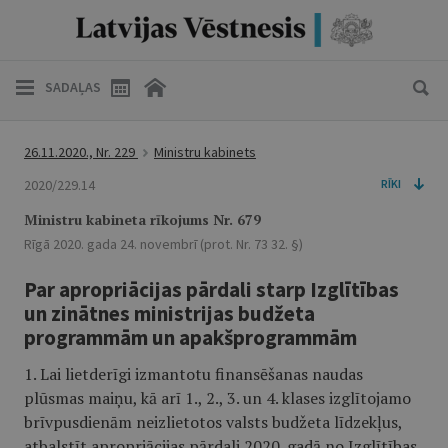
SADAĻAS
26.11.2020., Nr. 229
Ministru kabinets
2020/229.14
RĪKI
Ministru kabineta rīkojums Nr. 679
Rīgā 2020. gada 24. novembrī (prot. Nr. 73 32. §)
Par apropriācijas pārdali starp Izglītības
un zinātnes ministrijas budžeta
programmām un apakšprogrammām
1. Lai lietderīgi izmantotu finansēšanas naudas
plūsmas maiņu, kā arī 1., 2., 3. un 4. klases izglītojamo
brīvpusdienām neizlietotos valsts budžeta līdzekļus,
atbalstīt apropriācijas pārdali 2020. gadā no Izglītības