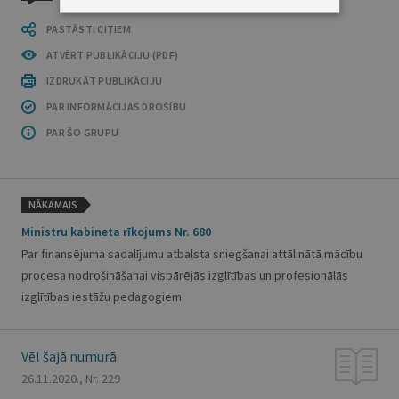
PASTĀSTI CITIEM
ATVĒRT PUBLIKĀCIJU (PDF)
IZDRUKĀT PUBLIKĀCIJU
PAR INFORMĀCIJAS DROŠĪBU
PAR ŠO GRUPU
NĀKAMAIS
Ministru kabineta rīkojums Nr. 680
Par finansējuma sadalījumu atbalsta sniegšanai attālinātā mācību
procesa nodrošināšanai vispārējās izglītības un profesionālās
izglītības iestāžu pedagogiem
Vēl šajā numurā
26.11.2020., Nr. 229