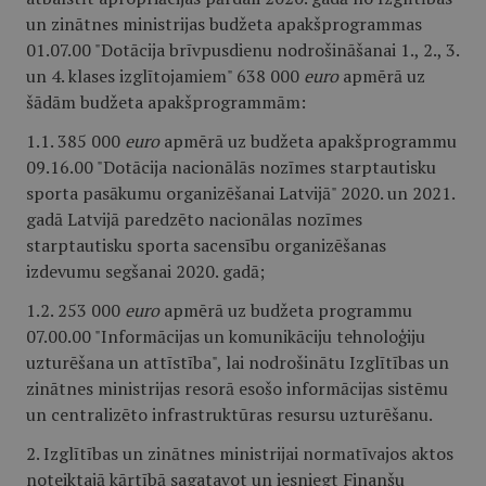
un zinātnes ministrijas budžeta apakšprogrammas
01.07.00 "Dotācija brīvpusdienu nodrošināšanai 1., 2., 3.
un 4. klases izglītojamiem" 638 000
euro
apmērā uz
šādām budžeta apakšprogrammām:
1.1. 385 000
euro
apmērā uz budžeta apakšprogrammu
09.16.00 "Dotācija nacionālās nozīmes starptautisku
sporta pasākumu organizēšanai Latvijā" 2020. un 2021.
gadā Latvijā paredzēto nacionālas nozīmes
starptautisku sporta sacensību organizēšanas
izdevumu segšanai 2020. gadā;
1.2. 253 000
euro
apmērā uz budžeta programmu
07.00.00 "Informācijas un komunikāciju tehnoloģiju
uzturēšana un attīstība", lai nodrošinātu Izglītības un
zinātnes ministrijas resorā esošo informācijas sistēmu
un centralizēto infrastruktūras resursu uzturēšanu.
2. Izglītības un zinātnes ministrijai normatīvajos aktos
noteiktajā kārtībā sagatavot un iesniegt Finanšu