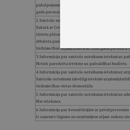
pakalpojumu sniegšanas vietās var neveikt līdz 2021. 
gada pavasara/vasaras sezonu.
2. Saistošo noteikumu nepieciešamības pamatojums
Sakarā ar Covid-19 izplatību un valstī noteiktajiem i
tūristu plūsma pilsētā, kas tieši ietekmē tādas noza
atbalsta pasākumi, atļaujot uzņēmējiem rudens/ziema
tirdzniecības atļauja izdota uz 2020. gada pavasara/
3. Informācija par saistošo noteikumu ietekmi uz pa
Netiek paredzēta ietekme uz pašvaldības budžetu.
4. Informācija par saistošo noteikumu ietekmi uz uzņ
Saistošie noteikumi labvēlīgi ietekmē uzņēmējdarbību
tirdzniecības vietas demontāžu.
5. Informācija par saistošo noteikumu ietekmi uz a
Nav ietekmes.
6. Informācija par konsultācijām ar privātpersonām
Ir saņemts lūgums no uzņēmējiem atļaut rudens/ziem