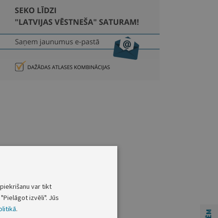
piekrišanu var tikt
"Pielāgot izvēli". Jūs
litikā
.