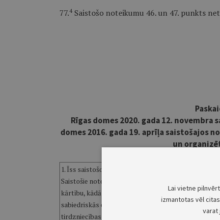
4
77.
Saistošo noteikumu 46. un 47. punkts net
Paskai
Rīgas domes 2020. gada 12. novembra s
domes 2016. gada 19. aprīļa saistošajos n
un organizēt
1. Īss saistošo noteikumu satura izklāsts
Saistošie noteikumi paredz uz laiku apturēt Rīgas do
Lai vietne pilnvēr
kārtību, kādā tiek saskaņota un organizēta ielu tirdz
izmantotas vēl citas 
sabiedriskās ēdināšanas pakalpojumu sniegšanas viet
varat 
tirdzniecības atļaujas derīguma termiņa beigām tir