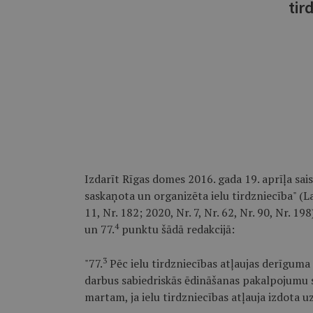
tir
Izdarīt Rīgas domes 2016. gada 19. aprīļa sai
saskaņota un organizēta ielu tirdzniecība" (La
11, Nr. 182; 2020, Nr. 7, Nr. 62, Nr. 90, Nr. 
4
un 77.
punktu šādā redakcijā:
3
"77.
Pēc ielu tirdzniecības atļaujas derīgum
darbus sabiedriskās ēdināšanas pakalpojumu sn
martam, ja ielu tirdzniecības atļauja izdota 