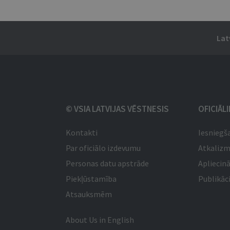
Lat
© VSIA LATVIJAS VĒSTNESIS
OFICIĀL
Kontakti
Iesniegš
Par oficiālo izdevumu
Atkaliz
Personas datu apstrāde
Apliecinā
Piekļūstamība
Publikāci
Atsauksmēm
About Us in English