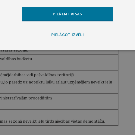
gada 31. martam, ja ielu tirdzniecības atļauja izdota uz 2020.
PIEŅEMT VISAS
erobožojumiem ir ļoti būtiski samazinājusies iedzīvotāju un
PIELĀGOT IZVĒLI
res kā sabiedriskā ēdināšana, tādējādi ir nepieciešami uzņēmēju
s sezonā neveikt ielu tirdzniecības vietas demontāžu, ja ielu
vasaras sezonu.
švaldības budžetu
ēmējdarbības vidi pašvaldības teritorijā
, jo paredz uz noteiktu laiku atļaut uzņēmējiem neveikt ielu
dministratīvajām procedūrām
as sezonā neveikt ielu tirdzniecības vietas demontāžu.