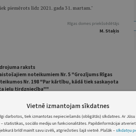
iek piemērots līdz 2021. gada 31. martam."
Rīgas domes priekšsēdētājs
M. Staķis
drojuma raksts
aistošajiem noteikumiem Nr. 5 "Grozījums Rīgas
oteikumos Nr. 198 "Par kārtību, kādā tiek saskaņota
a ielu tirdzniecība""
Vietnē izmantojam sīkdatnes
mes 2016. gada 19. aprīļa saistošo noteikumu Nr. 198 "Par
tīgi darbotos, tiek izmantotas nepieciešamās (obligātās) sīkdatnes. Ar Jūsu 
niecība" 46. un 47. punkta darbību, kas nosaka prasības
– statistikas, sociālo mediju un funkcionalitātes. Papildinformācijai atveriet 
ai rudens/ziemas sezonā. Vienlaikus tiek noteikts, ka pēc ielu
jebkurā brīdī mainīt savu izvēli, atgriežoties šajā vietnē. Plašāk –
sīkdatņu po
dzniecības vietas demontāžas darbus sabiedriskās ēdināšanas