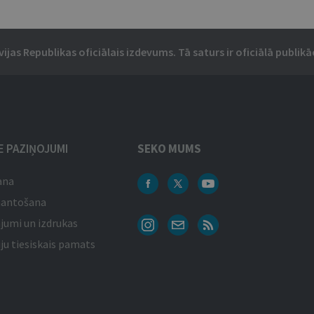
vijas Republikas oficiālais izdevums. Tā saturs ir oficiālā publikāc
IE PAZIŅOJUMI
SEKO MUMS
ana
mantošana
jumi un izdrukas
ju tiesiskais pamats