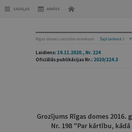
SADAĻAS
ARHĪVS
Rīgas domes saistošie noteikumi:
Šajā laidienā
3
P
Laidiens:
19.11.2020., Nr. 224
Oficiālās publikācijas Nr.:
2020/224.3
Grozījums Rīgas domes 2016. g
Nr. 198 "Par kārtību, kādā