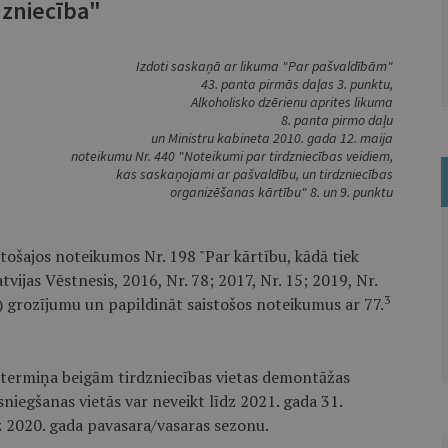
dzniecība"
Izdoti saskaņā ar likuma "Par pašvaldībām"
43. panta pirmās daļas 3. punktu,
Alkoholisko dzērienu aprites likuma
8. panta pirmo daļu
un Ministru kabineta 2010. gada 12. maija
noteikumu Nr. 440 "Noteikumi par tirdzniecības veidiem,
kas saskaņojami ar pašvaldību, un tirdzniecības
organizēšanas kārtību" 8. un 9. punktu
stošajos noteikumos Nr. 198 "Par kārtību, kādā tiek
tvijas Vēstnesis, 2016, Nr. 78; 2017, Nr. 15; 2019, Nr.
3
198) grozījumu un papildināt saistošos noteikumus ar 77.
a termiņa beigām tirdzniecības vietas demontāžas
iegšanas vietās var neveikt līdz 2021. gada 31.
uz 2020. gada pavasara/vasaras sezonu.