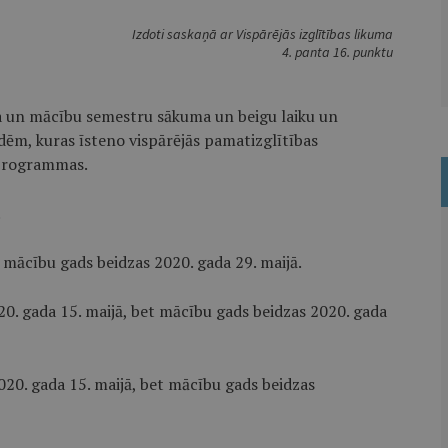
Izdoti saskaņā ar Vispārējās izglītības likuma
4. panta 16. punktu
a un mācību semestru sākuma un beigu laiku un
ādēm, kuras īsteno vispārējās pamatizglītības
 programmas.
.
m mācību gads beidzas 2020. gada 29. maijā.
20. gada 15. maijā, bet mācību gads beidzas 2020. gada
020. gada 15. maijā, bet mācību gads beidzas