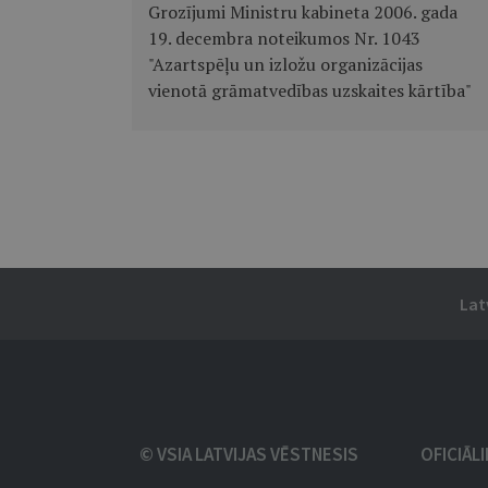
Grozījumi Ministru kabineta 2006. gada
19. decembra noteikumos Nr. 1043
"Azartspēļu un izložu organizācijas
vienotā grāmatvedības uzskaites kārtība"
Lat
© VSIA LATVIJAS VĒSTNESIS
OFICIĀL