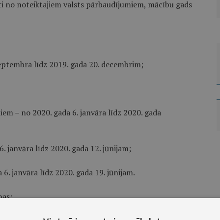
voti no noteiktajiem valsts pārbaudījumiem, mācību gads
 septembra līdz 2019. gada 20. decembrim;
miem – no 2020. gada 6. janvāra līdz 2020. gada
6. janvāra līdz 2020. gada 12. jūnijam;
 6. janvāra līdz 2020. gada 19. jūnijam.
nas: