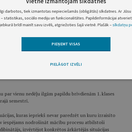
Vietnē izmantojam sīkdatnes
tobra līdz 2019. gada 25. oktobrim;
tīgi darbotos, tiek izmantotas nepieciešamās (obligātās) sīkdatnes. Ar Jūsu 
cembra līdz 2020. gada 3. janvārim;
– statistikas, sociālo mediju un funkcionalitātes. Papildinformācijai atveriet 
jebkurā brīdī mainīt savu izvēli, atgriežoties šajā vietnē. Plašāk –
sīkdatņu po
ojamiem – no 2020. gada 16. marta līdz 2020. gada
PIEŅEMT VISAS
iem – no 2020. gada 23. marta līdz 2020. gada 27.
PIELĀGOT IZVĒLI
 klases izglītojamiem – no 2020. gada 1. jūnija līdz
mu par vienu nedēļu ilgām papildu brīvdienām 1. klases
rajā semestrī.
tuācijas, kuras iepriekš nevar paredzēt un kuru izraisīto
av iespējams nodrošināt mācību procesu atbilstoši
ibinātājs, izvērtējot konkrētos ārkārtējās situācijas