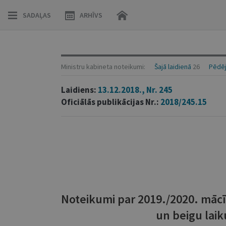
SADAĻAS
ARHĪVS
Ministru kabineta noteikumi:
Šajā laidienā
26
Pēdēj
Laidiens:
13.12.2018., Nr. 245
Oficiālās publikācijas Nr.:
2018/245.15
Noteikumi par 2019./2020. mā
un beigu laik