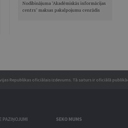
Nodibinājuma "Akadēmiskās informācijas
centrs" maksas pakalpojumu cenrādis
vijas Republikas oficiālais izdevums. Tā saturs ir oficiālā publikāc
IE PAZIŅOJUMI
SEKO MUMS