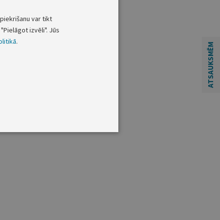
piekrišanu var tikt
"Pielāgot izvēli". Jūs
litikā
.
ATSAUKSMĒM