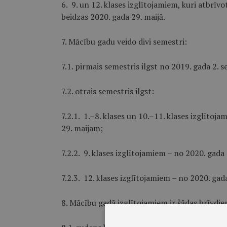
6. 9. un 12. klases izglītojamiem, kuri atbrī
beidzas 2020. gada 29. maijā.
7. Mācību gadu veido divi semestri:
7.1. pirmais semestris ilgst no 2019. gada 2.
7.2. otrais semestris ilgst:
7.2.1. 1.–8. klases un 10.–11. klases izglītoja
29. maijam;
7.2.2. 9. klases izglītojamiem – no 2020. gada 
7.2.3. 12. klases izglītojamiem – no 2020. gada
8. Mācību gadā izglītojamiem ir šādas brīvdie