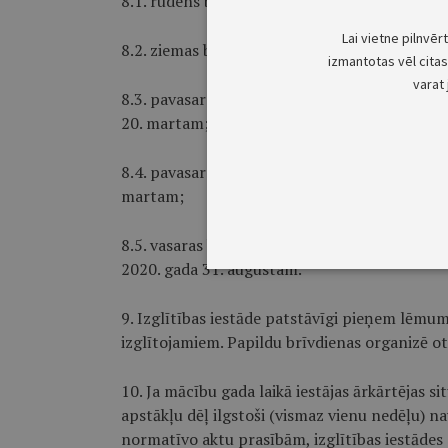
8.1. rudens brīvdienas – no 2019. gada 21. ok
Lai vietne pilnvēr
8.2. ziemas brīvdienas – no 2019. gada 23. de
izmantotas vēl citas 
varat 
8.3. pavasara brīvdienas 1.–11. klases izglīt
20. martam;
8.4. pavasara brīvdienas 12. klases izglītojam
martam;
8.5. vasaras brīvdienas 1.–8. klases un 10.–11.
2020. gada 31. augustam.
9. Izglītības iestāde patstāvīgi pieņem lēmu
izglītojamiem. Papildu brīvdienas organizē ot
10. Ja mācību gada laikā iestājas ārkārtējas si
apstākļu dēļ ilgstoši (vismaz vienu nedēļu) n
normatīvo aktu prasībām, izglītības iestādes d