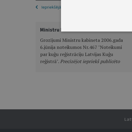
Iepriekšējā
Ministru kabineta noteikumi Nr.811
Grozījumi Ministru kabineta 2006.gada
6.jūnija noteikumos Nr.467 "Noteikumi
par kuģu reģistrāciju Latvijas Kuģu
reģistrā".
Precizējot iepriekš publicēto
Lat