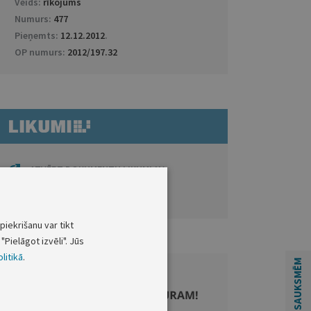
Veids:
rīkojums
Numurs:
477
Pieņemts:
12.12.2012
.
OP numurs:
2012/197.32
ATVĒRT DOKUMENTU LIKUMI.LV
Saistītie dokumenti
piekrišanu var tikt
"Pielāgot izvēli". Jūs
litikā
.
ATSAUKSMĒM