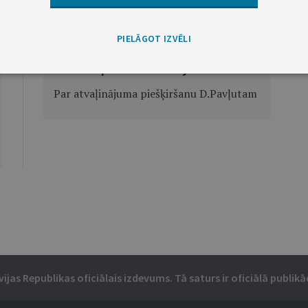
Nākamā
PIELĀGOT IZVĒLI
Ministru prezidenta rīkojums Nr.478
Par atvaļinājuma piešķiršanu D.Pavļutam
vijas Republikas oficiālais izdevums. Tā saturs ir oficiālā publikāc