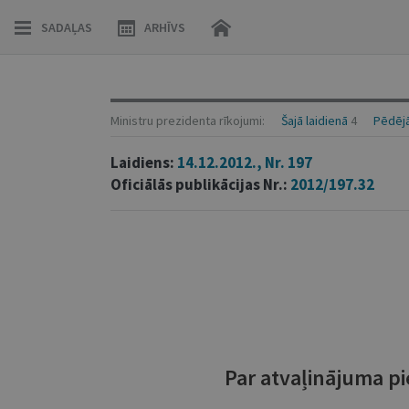
SADAĻAS
ARHĪVS
Ministru prezidenta rīkojumi:
Šajā laidienā
4
Pēdējā
Laidiens:
14.12.2012., Nr. 197
Oficiālās publikācijas Nr.:
2012/197.32
Par atvaļinājuma p