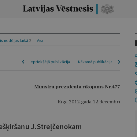
s nedēļas laikā
2
Visi
Iepriekšējā publikācija
Nākamā publikācija
Ministru prezidenta rīkojums Nr.477
Rīgā 2012.gada 12.decembrī
iešķiršanu J.Streļčenokam