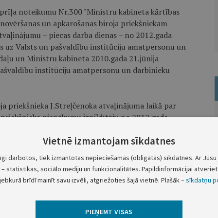
aprīļa noteikumu Nr.300 "Ministru kabineta kārtības
s novēršanas un apkarošanas biroja priekšniekam
vaļinājumu – piecas darba dienas – no 2012.gada
 uz Valsts un pašvaldību institūciju amatpersonu un
daļu un Ministru kabineta 2010.gada 21.jūnija
ašvaldību institūciju amatpersonu un darbinieku
a priekšnieka J.Streļčenoka atvaļinājuma laikā par
 priekšnieka pienākumu izpildītāju no 2012.gada
ijas novēršanas un apkarošanas biroja priekšnieka
Vietnē izmantojam sīkdatnes
cembra līdz 28.decembrim – Korupcijas novēršanas un
trīķi.
tīgi darbotos, tiek izmantotas nepieciešamās (obligātās) sīkdatnes. Ar Jūsu 
– statistikas, sociālo mediju un funkcionalitātes. Papildinformācijai atveriet 
Ministru prezidents
V.Dombrovskis
jebkurā brīdī mainīt savu izvēli, atgriežoties šajā vietnē. Plašāk –
sīkdatņu po
PIEŅEMT VISAS