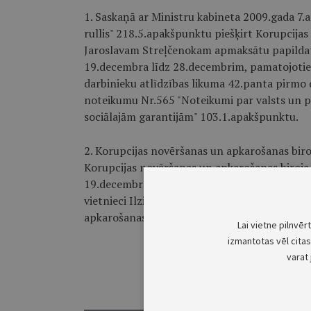
1. Saskaņā ar Ministru kabineta 2009.gada 7.
rullis" 218.5.apakšpunktu piešķirt Korupcija
Jaroslavam Streļčenokam apmaksātu papildat
19.decembra līdz 28.decembrim, pamatojoties
darbinieku atlīdzības likuma 42.panta pirmo 
noteikumu Nr.565 "Noteikumi par valsts un p
sociālajām garantijām" 103.1.apakšpunktu.
2. Korupcijas novēršanas un apkarošanas biroj
Korupcijas novēršanas un apkarošanas biroja
19.decembra līdz 26.decembrim iecelt Korupc
vietnieci Ilzi Jurču, bet no 2012.gada 27.de
apkarošanas biroja priekšnieka vietnieci Jutu S
Lai vietne pilnvēr
izmantotas vēl citas 
varat 