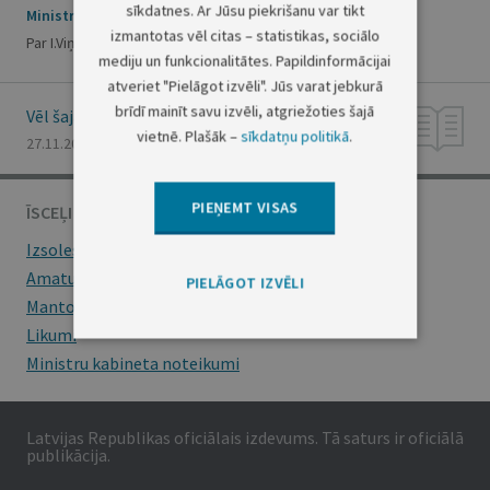
sīkdatnes. Ar Jūsu piekrišanu var tikt
Ministru prezidenta rīkojums Nr.439
izmantotas vēl citas – statistikas, sociālo
Par I.Viņķeles komandējumu
mediju un funkcionalitātes. Papildinformācijai
atveriet "Pielāgot izvēli". Jūs varat jebkurā
brīdī mainīt savu izvēli, atgriežoties šajā
Vēl šajā numurā
vietnē. Plašāk –
sīkdatņu politikā
.
27.11.2012., Nr. 186
PIEŅEMT VISAS
ĪSCEĻI
Izsoles
Amatu konkursi
PIELĀGOT IZVĒLI
Mantojumu ziņas
Likumi
Ministru kabineta noteikumi
Latvijas Republikas oficiālais izdevums. Tā saturs ir oficiālā
publikācija.