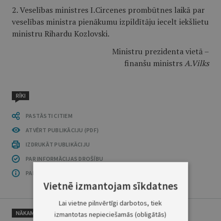
2. Veselības ministres I.Circenes prombūtnes laikā par
veselības ministra pienākumu izpildītāju iecelt iekšlietu
ministru Rihardu Kozlovski.
Ministru prezidenta vietā –
finanšu ministrs
A.Vilks
RĪKI
PASTĀSTI CITIEM
ATVĒRT PUBLIKĀCIJU (PDF)
IZDRUKĀT PUBLIKĀCIJU
PAR INFORMĀCIJAS DROŠĪBU
PAR ŠO GRUPU
Vietnē izmantojam sīkdatnes
Lai vietne pilnvērtīgi darbotos, tiek
NĀKAMAIS
izmantotas nepieciešamās (obligātās)