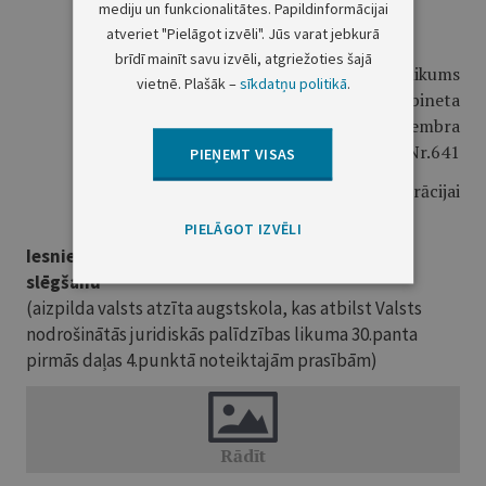
mediju un funkcionalitātes. Papildinformācijai
atveriet "Pielāgot izvēli". Jūs varat jebkurā
brīdī mainīt savu izvēli, atgriežoties šajā
3.pielikums
vietnē. Plašāk –
sīkdatņu politikā
.
Ministru kabineta
2012.gada 25.septembra
noteikumiem Nr.641
PIEŅEMT VISAS
Juridiskās palīdzības administrācijai
PIELĀGOT IZVĒLI
Iesniegums par juridiskās palīdzības līguma
slēgšanu
(aizpilda valsts atzīta augstskola, kas atbilst Valsts
nodrošinātās juridiskās palīdzības likuma 30.panta
pirmās daļas 4.punktā noteiktajām prasībām)