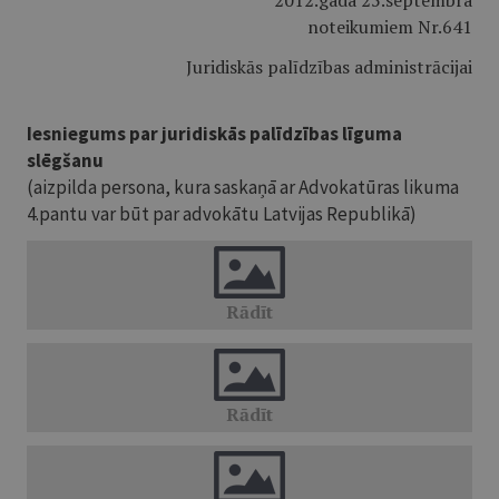
2012.gada 25.septembra
noteikumiem Nr.641
Juridiskās palīdzības administrācijai
Iesniegums par juridiskās palīdzības līguma
slēgšanu
(aizpilda persona, kura saskaņā ar Advokatūras likuma
4.pantu var būt par advokātu Latvijas Republikā)