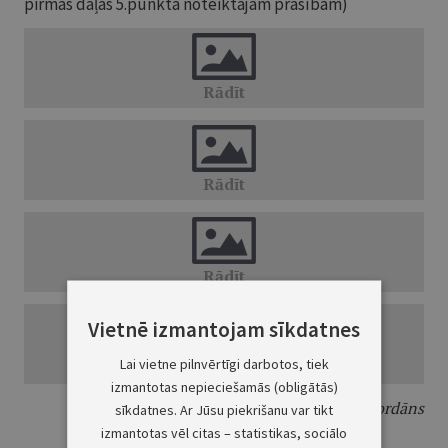
pirmās daļas 5.punktā noteiktajām prasībām)
Vietnē izmantojam sīkdatnes
Lai vietne pilnvērtīgi darbotos, tiek
izmantotas nepieciešamās (obligātās)
Tieslietu ministrs
J.Bordāns
sīkdatnes. Ar Jūsu piekrišanu var tikt
izmantotas vēl citas – statistikas, sociālo