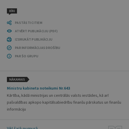
RĪKI
PASTĀSTI CITIEM
ATVĒRT PUBLIKĀCIJU (PDF)
IZDRUKĀT PUBLIKĀCIJU
PAR INFORMĀCIJAS DROŠĪBU
PAR ŠO GRUPU
NĀKAMAIS
Ministru kabineta noteikumi Nr.643
Kārtība, kādā ministrijas un centrālās valsts iestādes, kā arī
pašvaldības apkopo kapitālsabiedrību finanšu pārskatus un finanšu
informāciju
Vēl šajā numurā