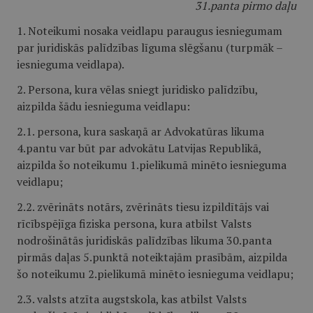
31.panta pirmo daļu
1. Noteikumi nosaka veidlapu paraugus iesniegumam
par juridiskās palīdzības līguma slēgšanu (turpmāk –
iesnieguma veidlapa).
2. Persona, kura vēlas sniegt juridisko palīdzību,
aizpilda šādu iesnieguma veidlapu:
2.1. persona, kura saskaņā ar Advokatūras likuma
4.pantu var būt par advokātu Latvijas Republikā,
aizpilda šo noteikumu 1.pielikumā minēto iesnieguma
veidlapu;
2.2. zvērināts notārs, zvērināts tiesu izpildītājs vai
rīcībspējīga fiziska persona, kura atbilst Valsts
nodrošinātās juridiskās palīdzības likuma 30.panta
pirmās daļas 5.punktā noteiktajām prasībām, aizpilda
šo noteikumu 2.pielikumā minēto iesnieguma veidlapu;
2.3. valsts atzīta augstskola, kas atbilst Valsts