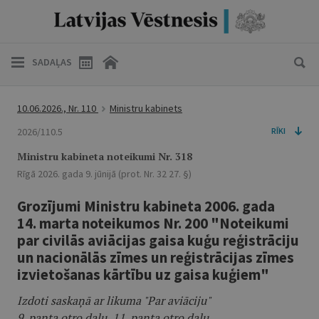
SADAĻAS
10.06.2026., Nr. 110
Ministru kabinets
2026/110.5
RĪKI
Ministru kabineta noteikumi Nr. 318
Rīgā 2026. gada 9. jūnijā (prot. Nr. 32 27. §)
Grozījumi Ministru kabineta 2006. gada
14. marta noteikumos Nr. 200 "Noteikumi
par civilās aviācijas gaisa kuģu reģistrāciju
un nacionālās zīmes un reģistrācijas zīmes
izvietošanas kārtību uz gaisa kuģiem"
Izdoti saskaņā ar likuma "Par aviāciju"
9. panta otro daļu, 11. panta otro daļu