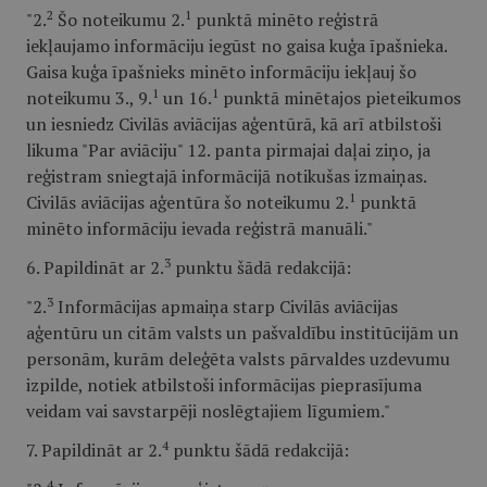
2
1
"2.
Šo noteikumu 2.
punktā minēto reģistrā
iekļaujamo informāciju iegūst no gaisa kuģa īpašnieka.
Gaisa kuģa īpašnieks minēto informāciju iekļauj šo
1
1
noteikumu 3., 9.
un 16.
punktā minētajos pieteikumos
un iesniedz Civilās aviācijas aģentūrā, kā arī atbilstoši
likuma "Par aviāciju" 12. panta pirmajai daļai ziņo, ja
reģistram sniegtajā informācijā notikušas izmaiņas.
1
Civilās aviācijas aģentūra šo noteikumu 2.
punktā
minēto informāciju ievada reģistrā manuāli."
3
6. Papildināt ar 2.
punktu šādā redakcijā:
3
"2.
Informācijas apmaiņa starp Civilās aviācijas
aģentūru un citām valsts un pašvaldību institūcijām un
personām, kurām deleģēta valsts pārvaldes uzdevumu
izpilde, notiek atbilstoši informācijas pieprasījuma
veidam vai savstarpēji noslēgtajiem līgumiem."
4
7. Papildināt ar 2.
punktu šādā redakcijā:
4