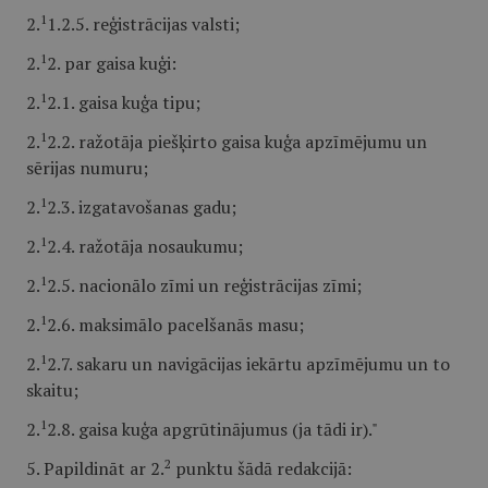
1
2.
1.2.5. reģistrācijas valsti;
1
2.
2. par gaisa kuģi:
1
2.
2.1. gaisa kuģa tipu;
1
2.
2.2. ražotāja piešķirto gaisa kuģa apzīmējumu un
sērijas numuru;
1
2.
2.3. izgatavošanas gadu;
1
2.
2.4. ražotāja nosaukumu;
1
2.
2.5. nacionālo zīmi un reģistrācijas zīmi;
1
2.
2.6. maksimālo pacelšanās masu;
1
2.
2.7. sakaru un navigācijas iekārtu apzīmējumu un to
skaitu;
1
2.
2.8. gaisa kuģa apgrūtinājumus (ja tādi ir)."
2
5. Papildināt ar 2.
punktu šādā redakcijā: