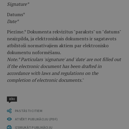
Signature*
Datums*
Date*
Piezīme.* Dokumenta rekvizītus "paraksts" un "datums"
neaizpilda, ja elektroniskais dokuments ir sagatavots
atbilstoši normatīvajiem aktiem par elektronisko
dokumentu noformēšanu.
Note.* Particulars 'signature' and 'date' are not filled out
if the electronic document has been drafted in
accordance with laws and regulations on the
completion of electronic documents.
"
RĪKI
PASTĀSTI CITIEM
ATVĒRT PUBLIKĀCIJU (PDF)
IZDRUKĀT PUBLIKĀCIJU