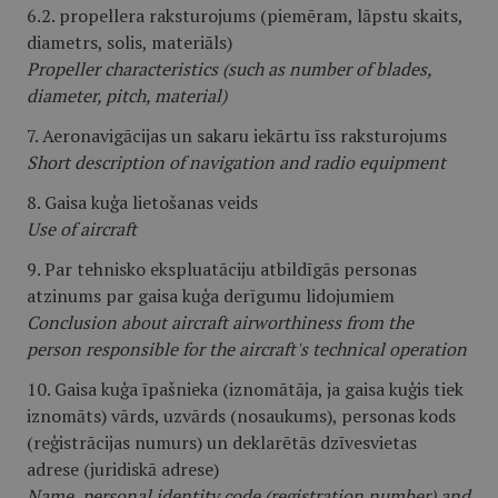
6.2. propellera raksturojums (piemēram, lāpstu skaits,
diametrs, solis, materiāls)
Propeller characteristics (such as number of blades,
diameter, pitch, material)
7. Aeronavigācijas un sakaru iekārtu īss raksturojums
Short description of navigation and radio equipment
8. Gaisa kuģa lietošanas veids
Use of aircraft
9. Par tehnisko ekspluatāciju atbildīgās personas
atzinums par gaisa kuģa derīgumu lidojumiem
Conclusion about aircraft airworthiness from the
person responsible for the aircraft's technical operation
10. Gaisa kuģa īpašnieka (iznomātāja, ja gaisa kuģis tiek
iznomāts) vārds, uzvārds (nosaukums), personas kods
(reģistrācijas numurs) un deklarētās dzīvesvietas
adrese (juridiskā adrese)
Name, personal identity code (registration number) and