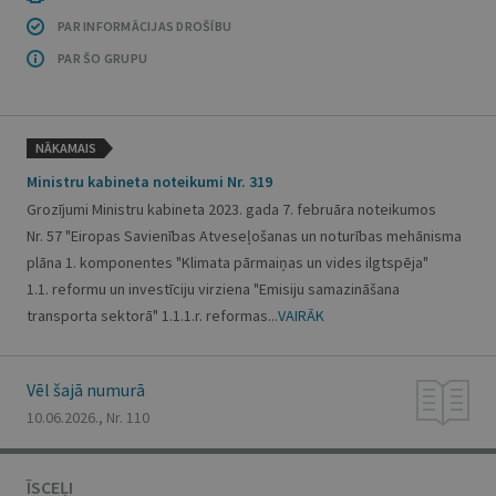
PAR INFORMĀCIJAS DROŠĪBU
PAR ŠO GRUPU
NĀKAMAIS
Ministru kabineta noteikumi Nr. 319
Grozījumi Ministru kabineta 2023. gada 7. februāra noteikumos
Nr. 57 "Eiropas Savienības Atveseļošanas un noturības mehānisma
plāna 1. komponentes "Klimata pārmaiņas un vides ilgtspēja"
1.1. reformu un investīciju virziena "Emisiju samazināšana
transporta sektorā" 1.1.1.r. reformas...
VAIRĀK
Vēl šajā numurā
10.06.2026., Nr. 110
ĪSCEĻI