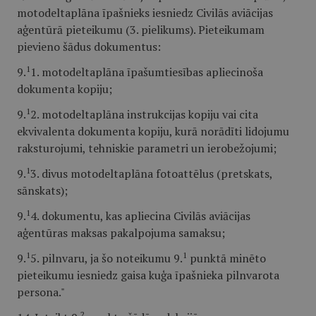
motodeltaplāna īpašnieks iesniedz Civilās aviācijas
aģentūrā pieteikumu (3. pielikums). Pieteikumam
pievieno šādus dokumentus:
1
9.
1. motodeltaplāna īpašumtiesības apliecinoša
dokumenta kopiju;
1
9.
2. motodeltaplāna instrukcijas kopiju vai cita
ekvivalenta dokumenta kopiju, kurā norādīti lidojumu
raksturojumi, tehniskie parametri un ierobežojumi;
1
9.
3. divus motodeltaplāna fotoattēlus (pretskats,
sānskats);
1
9.
4. dokumentu, kas apliecina Civilās aviācijas
aģentūras maksas pakalpojuma samaksu;
1
1
9.
5. pilnvaru, ja šo noteikumu 9.
punktā minēto
pieteikumu iesniedz gaisa kuģa īpašnieka pilnvarota
persona."
2