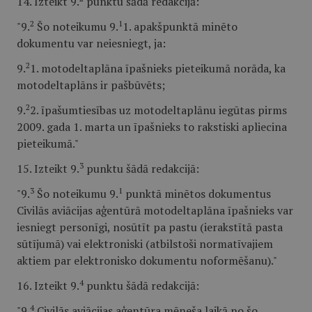
14. Izteikt 9.
punktu šādā redakcijā:
2
1
"9.
Šo noteikumu 9.
1. apakšpunktā minēto
dokumentu var neiesniegt, ja:
2
9.
1. motodeltaplāna īpašnieks pieteikumā norāda, ka
motodeltaplāns ir pašbūvēts;
2
9.
2. īpašumtiesības uz motodeltaplānu iegūtas pirms
2009. gada 1. marta un īpašnieks to rakstiski apliecina
pieteikumā."
3
15. Izteikt 9.
punktu šādā redakcijā:
3
1
"9.
Šo noteikumu 9.
punktā minētos dokumentus
Civilās aviācijas aģentūrā motodeltaplāna īpašnieks var
iesniegt personīgi, nosūtīt pa pastu (ierakstītā pasta
sūtījumā) vai elektroniski (atbilstoši normatīvajiem
aktiem par elektronisko dokumentu noformēšanu)."
4
16. Izteikt 9.
punktu šādā redakcijā:
4
"9.
Civilās aviācijas aģentūra mēneša laikā no šo