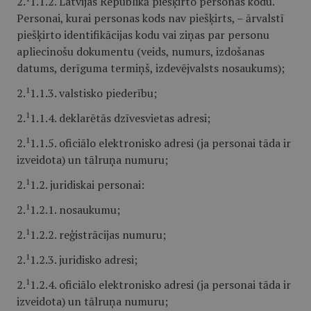
2.
1.1.2. Latvijas Republikā piešķirto personas kodu.
Personai, kurai personas kods nav piešķirts, – ārvalstī
piešķirto identifikācijas kodu vai ziņas par personu
apliecinošu dokumentu (veids, numurs, izdošanas
datums, derīguma termiņš, izdevējvalsts nosaukums);
1
2.
1.1.3. valstisko piederību;
1
2.
1.1.4. deklarētās dzīvesvietas adresi;
1
2.
1.1.5. oficiālo elektronisko adresi (ja personai tāda ir
izveidota) un tālruņa numuru;
1
2.
1.2. juridiskai personai:
1
2.
1.2.1. nosaukumu;
1
2.
1.2.2. reģistrācijas numuru;
1
2.
1.2.3. juridisko adresi;
1
2.
1.2.4. oficiālo elektronisko adresi (ja personai tāda ir
izveidota) un tālruņa numuru;