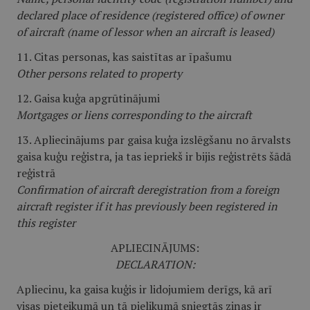
declared place of residence (registered office) of owner
of aircraft (name of lessor when an aircraft is leased)
11. Citas personas, kas saistītas ar īpašumu
Other persons related to property
12. Gaisa kuģa apgrūtinājumi
Mortgages or liens corresponding to the aircraft
13. Apliecinājums par gaisa kuģa izslēgšanu no ārvalsts
gaisa kuģu reģistra, ja tas iepriekš ir bijis reģistrēts šādā
reģistrā
Confirmation of aircraft deregistration from a foreign
aircraft register if it has previously been registered in
this register
APLIECINĀJUMS:
DECLARATION:
Apliecinu, ka gaisa kuģis ir lidojumiem derīgs, kā arī
visas pieteikumā un tā pielikumā sniegtās ziņas ir