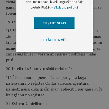
viena latīņu burta un diviem arābu cipariem. Starp
brīdī mainīt savu izvēli, atgriežoties šajā
gaisa kuģa nacionālo zīmi un reģistrācijas zīmi ir defise
vietnē. Plašāk –
sīkdatņu politikā
.
(piemēram, "YL-JOK" vai "YL-325", vai "YL-A01")."
1
19. Izteikt 15.
punktu šādā redakcijā:
PIEŅEMT VISAS
1
"15.
Motodeltaplāna nacionālo zīmi un reģistrācijas
zīmi izvieto uz spārnu konstrukcijas apakšējās virsmas
PIELĀGOT IZVĒLI
kreisajā pusē vienādā attālumā no spārna priekšējās un
aizmugurējās malas. Nacionālās zīmes un reģistrācijas
zīmes augšpuse ir vērsta uz spārna priekšējās malas
pusi."
5
20. Izteikt 16.
punktu šādā redakcijā:
5
"16.
Pēc lēmuma pieņemšanas par gaisa kuģa
izslēgšanu no reģistra Civilās aviācijas aģentūra
izsniedz gaisa kuģa īpašniekam apliecību par gaisa kuģa
izslēgšanu no reģistra."
21. Svītrot 2. pielikumu.