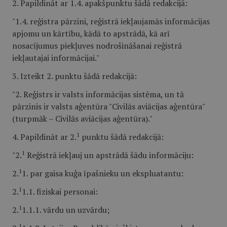
2. Papildināt ar 1.4. apakšpunktu šādā redakcijā:
"1.4. reģistra pārzini, reģistrā iekļaujamās informācijas
apjomu un kārtību, kādā to apstrādā, kā arī
nosacījumus piekļuves nodrošināšanai reģistrā
iekļautajai informācijai."
3. Izteikt 2. punktu šādā redakcijā:
"2. Reģistrs ir valsts informācijas sistēma, un tā
pārzinis ir valsts aģentūra "Civilās aviācijas aģentūra"
(turpmāk – Civilās aviācijas aģentūra)."
1
4. Papildināt ar 2.
punktu šādā redakcijā:
1
"2.
Reģistrā iekļauj un apstrādā šādu informāciju:
1
2.
1. par gaisa kuģa īpašnieku un ekspluatantu:
1
2.
1.1. fiziskai personai:
1
2.
1.1.1. vārdu un uzvārdu;
1