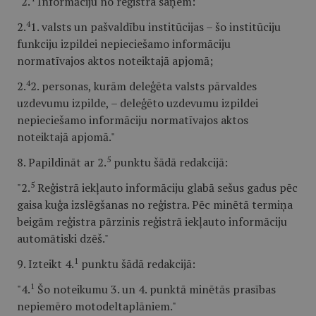
"2.
Informāciju no reģistra saņem:
4
2.
1. valsts un pašvaldību institūcijas – šo institūciju
funkciju izpildei nepieciešamo informāciju
normatīvajos aktos noteiktajā apjomā;
4
2.
2. personas, kurām deleģēta valsts pārvaldes
uzdevumu izpilde, – deleģēto uzdevumu izpildei
nepieciešamo informāciju normatīvajos aktos
noteiktajā apjomā."
5
8. Papildināt ar 2.
punktu šādā redakcijā:
5
"2.
Reģistrā iekļauto informāciju glabā sešus gadus pēc
gaisa kuģa izslēgšanas no reģistra. Pēc minētā termiņa
beigām reģistra pārzinis reģistrā iekļauto informāciju
automātiski dzēš."
1
9. Izteikt 4.
punktu šādā redakcijā:
1
"4.
Šo noteikumu 3. un 4. punktā minētās prasības
nepiemēro motodeltaplāniem."