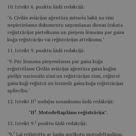
10. Izteikt 6. punktu šādā redakcijā:
"6. Civilās aviācijas aģentūra mēneša laikā no visu
nepieciešamo dokumentu saņemšanas dienas izskata
reģistrācijas pieteikumu un pieņem lēmumu par gaisa
kuģa reģistrāciju vai reģistrācijas atteikumu."
11. Izteikt 9. punktu šādā redakcijā:
"9. Pēc lēmuma pieņemšanas par gaisa kuģa
reģistrēšanu Civilās aviācijas aģentūra gaisa kuģim
piešķir nacionālo zīmi un reģistrācijas zīmi, reģistrē
gaisa kuģi reģistrā un izsniedz gaisa kuģa reģistrācijas
apliecību."
1
12. Izteikt II
nodaļas nosaukumu šādā redakcijā:
1
"II
. Motodeltaplānu reģistrācija".
1
13. Izteikt 9.
punktu šādā redakcijā:
1
"9.
Lai reģistrētu ar šasiju aprīkotu motodeltaplānu,