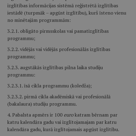
izglītības informācijas sistēmā reģistrētā izglītības
iestādē (turpmāk – apgūst izglītību), kurš īsteno vienu
no minētajām programmām:
3.2.1. obligāto pirmsskolas vai pamatizglītības
programmu;
3.2.2. vidējās vai vidējās profesionālās izglītības
programmu;
3.2.3. augstākās izglītības pilna laika studiju
programmu:
3.2.3.1. īsā cikla programmu (koledža);
3.2.3.2. pirmā cikla akadēmiskā vai profesionālā
(bakalaura) studiju programmu.
4. Pabalsta apmērs ir 100
euro
katram bērnam par
katru kalendāra gadu vai izglītojamajam par katru
kalendāra gadu, kurā izglītojamais apgūst izglītību.