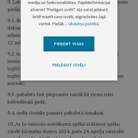
9. Labklājības pārvalde pieņem lēmumu par atteikumu
mediju un funkcionalitātes. Papildinformācijai
piešķirt Pabalstu, ja:
atveriet "Pielāgot izvēli". Jūs varat jebkurā
brīdī mainīt savu izvēli, atgriežoties šajā
9.1. Bērna vai izglītojamā pamata dzīvesvieta nav
vietnē. Plašāk –
sīkdatņu politikā
.
deklarēta Jūrmalas valstspilsētas pašvaldības
administratīvajā teritorijā nepārtraukti vismaz
12 mēnešus pirms pabalsta pieprasīšanas;
PIEŅEMT VISAS
9.2. izglītojamais iesnieguma pabalsta saņemšanai
iesniegšanas brīdī neiegūst vai ir pārtraucis apgūt
PIELĀGOT IZVĒLI
izglītību Latvijas Republikā akreditētā un Valsts
izglītības informācijas sistēmā reģistrētajā izglītības
iestādē;
9.3. pabalsts tiek pieprasīts vairāk kā vienu reizi
kalendārajā gadā;
9.4. zudis tiesisks pamats pabalsta izmaksai.
10. Ar šo saistošo noteikumu spēkā stāšanos spēku
zaudē Jūrmalas domes 2024. gada 24. aprīļa saistošie