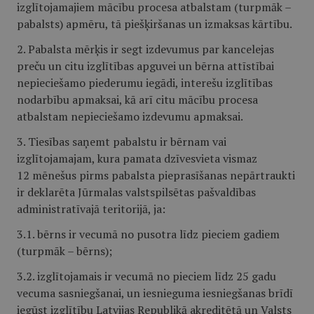
izglītojamajiem mācību procesa atbalstam (turpmāk –
pabalsts) apmēru, tā piešķiršanas un izmaksas kārtību.
2. Pabalsta mērķis ir segt izdevumus par kancelejas
preču un citu izglītības apguvei un bērna attīstībai
nepieciešamo piederumu iegādi, interešu izglītības
nodarbību apmaksai, kā arī citu mācību procesa
atbalstam nepieciešamo izdevumu apmaksai.
3. Tiesības saņemt pabalstu ir bērnam vai
izglītojamajam, kura pamata dzīvesvieta vismaz
12 mēnešus pirms pabalsta pieprasīšanas nepārtraukti
ir deklarēta Jūrmalas valstspilsētas pašvaldības
administratīvajā teritorijā, ja:
3.1. bērns ir vecumā no pusotra līdz pieciem gadiem
(turpmāk – bērns);
3.2. izglītojamais ir vecumā no pieciem līdz 25 gadu
vecuma sasniegšanai, un iesnieguma iesniegšanas brīdī
iegūst izglītību Latvijas Republikā akreditētā un Valsts