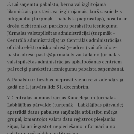
5. Lai saņemtu pabalstu, bērna vai izglītojamā
likumiskais pārstāvis vai izglītojamais, kurš sasniedzis
pilngadību (turpmāk – pabalsta pieprasītājs), nosūta ar
drošu elektronisku parakstu parakstītu iesniegumu
Jūrmalas valstspilsētas administrācijai (turpmāk –
Centrālā administrācija) uz Centrālās administrācijas
oficiālo elektronisko adresi (e-adresi) vai oficiālo e-
pasta adresi: pasts@jurmala.lv vai kādā no Jūrmalas
valstspilsētas administrācijas apkalpošanas centriem
pašrocīgi parakstītu iesniegumu pabalsta saņemšanai.
6. Pabalstu ir tiesības pieprasīt vienu reizi kalendārajā
gadā no 1. janvāra līdz 31. decembrim.
7. Centrālās administrācijas Kanceleja un Jūrmalas
Labklājības pārvalde (turpmāk – Labklājības pārvalde)
apstrādā datus pabalsta saņēmēja atbilstību mērķa
grupai, izmantojot valsts datu reģistros pieejamās
ziņas, kā arī iegūstot nepieciešamo informāciju no
valsts un pašvaldību institūcijām: