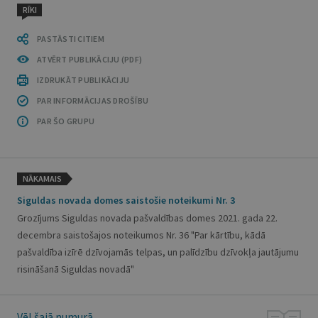
RĪKI
PASTĀSTI CITIEM
ATVĒRT PUBLIKĀCIJU (PDF)
IZDRUKĀT PUBLIKĀCIJU
PAR INFORMĀCIJAS DROŠĪBU
PAR ŠO GRUPU
NĀKAMAIS
Siguldas novada domes saistošie noteikumi Nr. 3
Grozījums Siguldas novada pašvaldības domes 2021. gada 22.
decembra saistošajos noteikumos Nr. 36 "Par kārtību, kādā
pašvaldība izīrē dzīvojamās telpas, un palīdzību dzīvokļa jautājumu
risināšanā Siguldas novadā"
Vēl šajā numurā