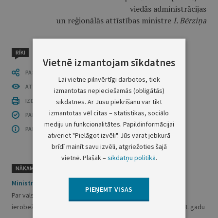
viedās administrācijas
un reģionālās attīstības ministre
I. Bērziņa
RĪKI
Vietnē izmantojam sīkdatnes
PASTĀSTI CITIEM
Lai vietne pilnvērtīgi darbotos, tiek
ATVĒRT PUBLIKĀCIJU (PDF)
izmantotas nepieciešamās (obligātās)
IZDRUKĀT PUBLIKĀCIJU
sīkdatnes. Ar Jūsu piekrišanu var tikt
izmantotas vēl citas – statistikas, sociālo
PAR INFORMĀCIJAS DROŠĪBU
mediju un funkcionalitātes. Papildinformācijai
PAR ŠO GRUPU
atveriet "Pielāgot izvēli". Jūs varat jebkurā
brīdī mainīt savu izvēli, atgriežoties šajā
vietnē. Plašāk –
sīkdatņu politikā
.
NĀKAMAIS
Ministru kabineta rīkojums Nr. 895
PIEŅEMT VISAS
Par valstij dividendēs izmaksājamo valsts sabiedrības ar
ierobežotu atbildību "Piejūras slimnīca" peļņas daļu par 2023. gadu