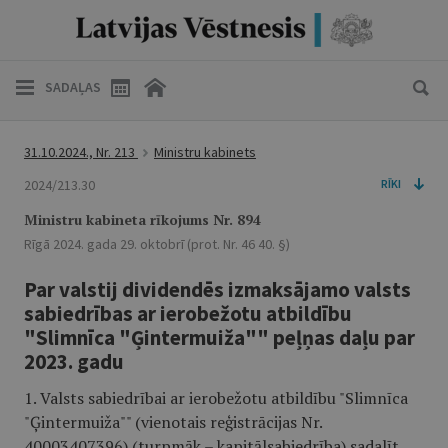
SADAĻAS
31.10.2024., Nr. 213
Ministru kabinets
2024/213.30
RĪKI
Ministru kabineta rīkojums Nr. 894
Rīgā 2024. gada 29. oktobrī (prot. Nr. 46 40. §)
Par valstij dividendēs izmaksājamo valsts
sabiedrības ar ierobežotu atbildību
"Slimnīca "Ģintermuiža"" peļņas daļu par
2023. gadu
1. Valsts sabiedrībai ar ierobežotu atbildību "Slimnīca
"Ģintermuiža"" (vienotais reģistrācijas Nr.
40003407396) (turpmāk – kapitālsabiedrība) sadalīt