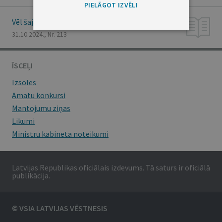
PIELĀGOT IZVĒLI
Vēl šajā numurā
31.10.2024., Nr. 213
ĪSCEĻI
Izsoles
Amatu konkursi
Mantojumu ziņas
Likumi
Ministru kabineta noteikumi
Latvijas Republikas oficiālais izdevums. Tā saturs ir oficiālā
publikācija.
© VSIA LATVIJAS VĒSTNESIS