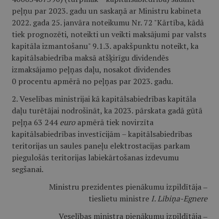
peļņu par 2023. gadu un saskaņā ar Ministru kabineta
2022. gada 25. janvāra noteikumu Nr. 72 "Kārtība, kādā
tiek prognozēti, noteikti un veikti maksājumi par valsts
kapitāla izmantošanu" 9.1.3. apakšpunktu noteikt, ka
kapitālsabiedrība maksā atšķirīgu dividendēs
izmaksājamo peļņas daļu, nosakot dividendes
0 procentu apmērā no peļņas par 2023. gadu.
2. Veselības ministrijai kā kapitālsabiedrības kapitāla
daļu turētājai nodrošināt, ka 2023. pārskata gadā gūtā
peļņa 63 244
euro
apmērā tiek novirzīta
kapitālsabiedrības investīcijām – kapitālsabiedrības
teritorijas un saules paneļu elektrostacijas parkam
piegulošās teritorijas labiekārtošanas izdevumu
segšanai.
Ministru prezidentes pienākumu izpildītāja ‒
tieslietu ministre
I. Lībiņa-Egnere
Veselības ministra pienākumu izpildītāja ‒