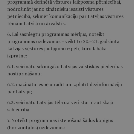
programmā definētā vēstures laikposma pētniecībai,
nodrošināt jauno zinātnieku iesaisti vēstures
pētniecībā, sekmēt komunikāciju par Latvijas vēstures
tēmām Latvijā un ārvalstīs.
6. Lai sasniegtu programmas mērķus, noteikt
programmas uzdevumus – veikt to 20.–21. gadsimta
Latvijas vēstures jautājumu izpēti, kuru labāka
izpratne:
6.1. veicinātu sekmīgāku Latvijas valstiskās piederības
nostiprināšanu;
6.2. mazinātu iespēju radīt un izplatīt dezinformāciju
par Latviju;
6.3. veicinātu Latvijas tēla uztveri starptautiskajā
sabiedrībā.
7. Noteikt programmas īstenošanā šādus kopīgus
(horizontālos) uzdevumus: