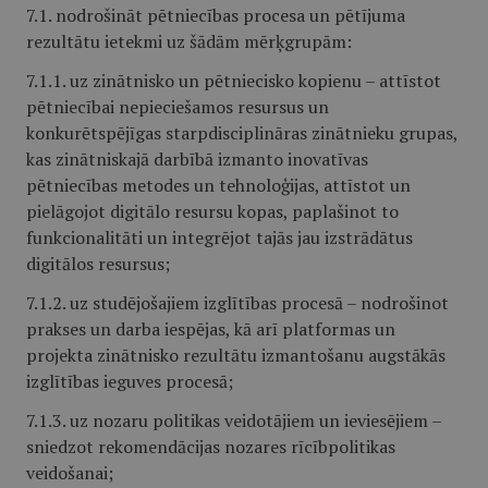
7.1. nodrošināt pētniecības procesa un pētījuma
rezultātu ietekmi uz šādām mērķgrupām:
7.1.1. uz zinātnisko un pētniecisko kopienu – attīstot
pētniecībai nepieciešamos resursus un
konkurētspējīgas starpdisciplināras zinātnieku grupas,
kas zinātniskajā darbībā izmanto inovatīvas
pētniecības metodes un tehnoloģijas, attīstot un
pielāgojot digitālo resursu kopas, paplašinot to
funkcionalitāti un integrējot tajās jau izstrādātus
digitālos resursus;
7.1.2. uz studējošajiem izglītības procesā – nodrošinot
prakses un darba iespējas, kā arī platformas un
projekta zinātnisko rezultātu izmantošanu augstākās
izglītības ieguves procesā;
7.1.3. uz nozaru politikas veidotājiem un ieviesējiem –
sniedzot rekomendācijas nozares rīcībpolitikas
veidošanai;