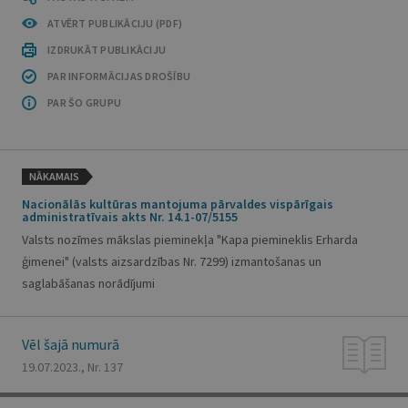
ATVĒRT PUBLIKĀCIJU (PDF)
IZDRUKĀT PUBLIKĀCIJU
PAR INFORMĀCIJAS DROŠĪBU
PAR ŠO GRUPU
NĀKAMAIS
Nacionālās kultūras mantojuma pārvaldes vispārīgais
administratīvais akts Nr. 14.1-07/5155
Valsts nozīmes mākslas pieminekļa "Kapa piemineklis Erharda
ģimenei" (valsts aizsardzības Nr. 7299) izmantošanas un
saglabāšanas norādījumi
Vēl šajā numurā
19.07.2023., Nr. 137