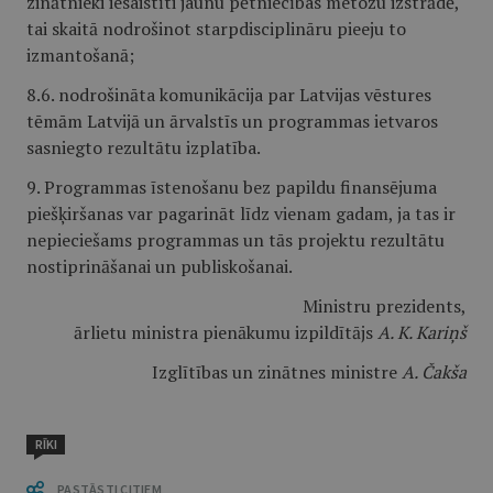
zinātnieki iesaistīti jaunu pētniecības metožu izstrādē,
tai skaitā nodrošinot starpdisciplināru pieeju to
izmantošanā;
8.6. nodrošināta komunikācija par Latvijas vēstures
tēmām Latvijā un ārvalstīs un programmas ietvaros
sasniegto rezultātu izplatība.
9. Programmas īstenošanu bez papildu finansējuma
piešķiršanas var pagarināt līdz vienam gadam, ja tas ir
nepieciešams programmas un tās projektu rezultātu
nostiprināšanai un publiskošanai.
Ministru prezidents,
ārlietu ministra pienākumu izpildītājs
A. K. Kariņš
Izglītības un zinātnes ministre
A. Čakša
RĪKI
PASTĀSTI CITIEM