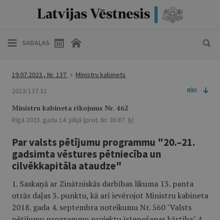
SADAĻAS
19.07.2023., Nr. 137
Ministru kabinets
2023/137.32
RĪKI
Ministru kabineta rīkojums Nr. 462
Rīgā 2023. gada 14. jūlijā (prot. Nr. 36 87. §)
Par valsts pētījumu programmu "20.–21.
gadsimta vēstures pētniecība un
cilvēkkapitāla ataudze"
1. Saskaņā ar Zinātniskās darbības likuma 13. panta
otrās daļas 3. punktu, kā arī ievērojot Ministru kabineta
2018. gada 4. septembra noteikumu Nr. 560 "Valsts
pētījumu programmu projektu īstenošanas kārtība" 4.