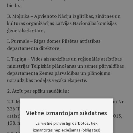
biedrs;
B. Moļņika – Apvienoto Nāciju Izglītības, zinātnes un
kultūras organizācijas Latvijas Nacionālās komisijas
ģenerālsekretāre;
I. Purmale – Rīgas domes Pilsētas attīstības
departamenta direktore;
I. Tapiņa – Vides aizsardzības un reģionālās attīstības
ministrijas Telpiskās plānošanas un zemes pārvaldības
departamenta Zemes pārvaldības un plānojumu
uzraudzības nodaļas vecākā eksperte.
2. Atzīt par spēku zaudējušu:
2.1. Ministru kabineta 2013. gada 16. jūlija rīkojumu Nr.
326 "Par Rīgas vēsturiskā centra saglabāšanas un
Vietnē izmantojam sīkdatnes
attīstības padomes sastāvu" (Latvijas Vēstnesis, 2013,
138. nr.; 2014, 138. nr.);
Lai vietne pilnvērtīgi darbotos, tiek
izmantotas nepieciešamās (obligātās)