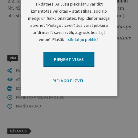
2.2. Ministru kabineta 2017. gada 30. augusta rīkojumu
sīkdatnes. Ar Jūsu piekrišanu var tikt
Nr. 459 "Par Rīgas vēsturiskā centra saglabāšanas un
izmantotas vēl citas – statistikas, sociālo
attīstības padomi" (Latvijas Vēstnesis, 2017, 173. nr.).
mediju un funkcionalitātes. Papildinformācijai
atveriet "Pielāgot izvēli". Jūs varat jebkurā
Ministru prezidents
A. K. Kariņš
brīdī mainīt savu izvēli, atgriežoties šajā
Kultūras ministrs
N. Puntulis
vietnē. Plašāk –
sīkdatņu politikā
.
RĪKI
PIEŅEMT VISAS
PASTĀSTI CITIEM
ATVĒRT PUBLIKĀCIJU (PDF)
PIELĀGOT IZVĒLI
IZDRUKĀT PUBLIKĀCIJU
PAR INFORMĀCIJAS DROŠĪBU
PAR ŠO GRUPU
NĀKAMAIS