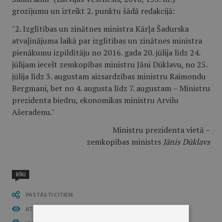
grozījumu un izteikt 2. punktu šādā redakcijā:
"2. Izglītības un zinātnes ministra Kārļa Šadurska
atvaļinājuma laikā par izglītības un zinātnes ministra
pienākumu izpildītāju no 2016. gada 20. jūlija līdz 24.
jūlijam iecelt zemkopības ministru Jāni Dūklavu, no 25.
jūlija līdz 3. augustam aizsardzības ministru Raimondu
Bergmani, bet no 4. augusta līdz 7. augustam – Ministru
prezidenta biedru, ekonomikas ministru Arvilu
Ašeradenu."
Ministru prezidenta vietā –
zemkopības ministrs
Jānis Dūklavs
RĪKI
PASTĀSTI CITIEM
ATVĒRT PUBLIKĀCIJU (PDF)