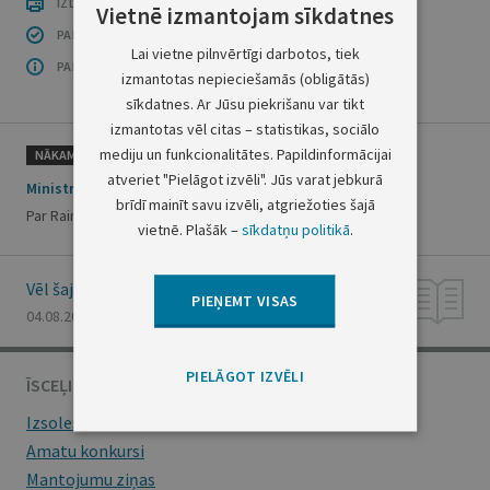
IZDRUKĀT PUBLIKĀCIJU
Vietnē izmantojam sīkdatnes
PAR INFORMĀCIJAS DROŠĪBU
Lai vietne pilnvērtīgi darbotos, tiek
PAR ŠO GRUPU
izmantotas nepieciešamās (obligātās)
sīkdatnes. Ar Jūsu piekrišanu var tikt
izmantotas vēl citas – statistikas, sociālo
mediju un funkcionalitātes. Papildinformācijai
NĀKAMAIS
atveriet "Pielāgot izvēli". Jūs varat jebkurā
Ministru prezidenta rīkojums Nr. 257
brīdī mainīt savu izvēli, atgriežoties šajā
Par Raimonda Bergmaņa komandējumu
vietnē. Plašāk –
sīkdatņu politikā
.
Vēl šajā numurā
PIEŅEMT VISAS
04.08.2016., Nr. 149
PIELĀGOT IZVĒLI
ĪSCEĻI
Izsoles
Amatu konkursi
Mantojumu ziņas