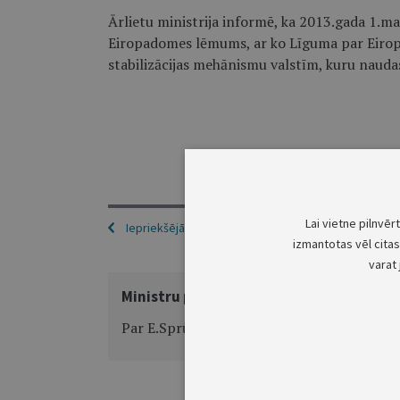
Ārlietu ministrija informē, ka 2013.gada 1.ma
Eiropadomes lēmums, ar ko Līguma par Eiropa
stabilizācijas mehānismu valstīm, kuru naudas
Lai vietne pilnvēr
Iepriekšējā
izmantotas vēl citas 
varat 
Ministru prezidenta rīkojums Nr.158
Par E.Sprūdža komandējumu