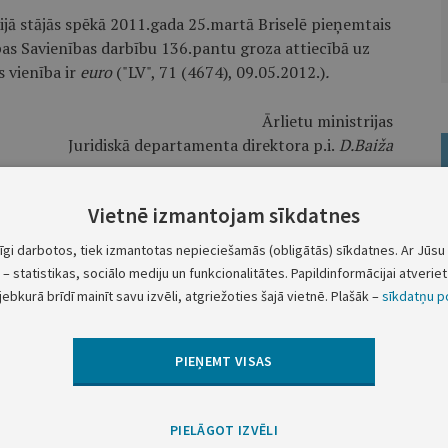
ijā stājās spēkā 2011.gada 25.martā Briselē pieņemtais
s Savienības darbību 136.pantu groza attiecībā uz
 vienība ir
euro
("LV", 71 (4674), 09.05.2012.)
.
Ārlietu ministrijas
Juridiskā departamenta direktora p.i.
D.Baiža
Vietnē izmantojam sīkdatnes
tīgi darbotos, tiek izmantotas nepieciešamās (obligātās) sīkdatnes. Ar Jūsu 
Nākamā
– statistikas, sociālo mediju un funkcionalitātes. Papildinformācijai atveriet 
jebkurā brīdī mainīt savu izvēli, atgriežoties šajā vietnē. Plašāk –
sīkdatņu po
Amatu konkursu ziņas
PIEŅEMT VISAS
Skatīt visus oficiālos paziņojumus šajā
grupā
PIELĀGOT IZVĒLI