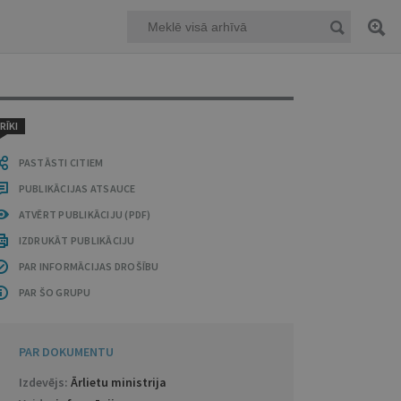
RĪKI
PASTĀSTI CITIEM
PUBLIKĀCIJAS ATSAUCE
ATVĒRT PUBLIKĀCIJU (PDF)
IZDRUKĀT PUBLIKĀCIJU
PAR INFORMĀCIJAS DROŠĪBU
PAR ŠO GRUPU
PAR DOKUMENTU
Izdevējs:
Ārlietu ministrija