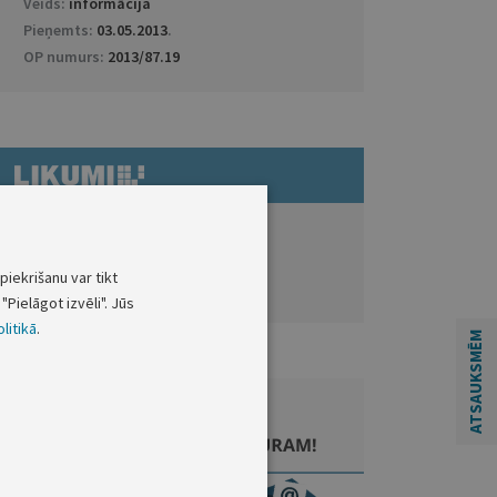
Veids:
informācija
Pieņemts:
03.05.2013
.
OP numurs:
2013/87.19
ATVĒRT DOKUMENTU LIKUMI.LV
piekrišanu var tikt
Saistītie dokumenti
"Pielāgot izvēli". Jūs
litikā
.
ATSAUKSMĒM