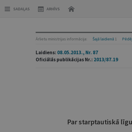
SADAĻAS
ARHĪVS
Ārlietu ministrijas informācija:
Šajā laidienā
1
Pēdēj
Laidiens:
08.05.2013., Nr. 87
Oficiālās publikācijas Nr.:
2013/87.19
Par starptautiskā lī