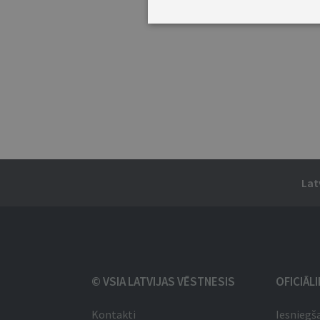
Lat
© VSIA LATVIJAS VĒSTNESIS
OFICIĀL
Kontakti
Iesniegš