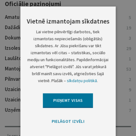
Oficiālie paziņojumi
Amatu konkursu ziņas
5
Vietnē izmantojam sīkdatnes
Dažādi sludinājumi
19
Lai vietne pilnvērtīgi darbotos, tiek
Dokumentu atsaukumi
3
izmantotas nepieciešamās (obligātās)
sīkdatnes. Ar Jūsu piekrišanu var tikt
Izsoles
29
izmantotas vēl citas – statistikas, sociālo
Laulāto mantiskās attiecības
1
mediju un funkcionalitātes. Papildinformācijai
atveriet "Pielāgot izvēli". Jūs varat jebkurā
Mantojumu ziņas
53
brīdī mainīt savu izvēli, atgriežoties šajā
Pilnvaru atsaukumi
2
vietnē. Plašāk –
sīkdatņu politikā
.
Uzaicinājumi nokārtot saistības
9
Uzaicinājumi uz tiesu
1
PIEŅEMT VISAS
Uzņēmumu reģistra ziņas
7
PIELĀGOT IZVĒLI