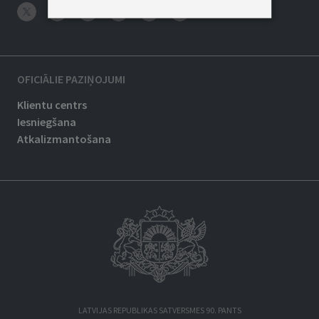
OFICIĀLIE PAZIŅOJUMI
Klientu centrs
Iesniegšana
Atkalizmantošana
LATVIJAS REPUBLIKAS SATVERSMES 90. PANTS