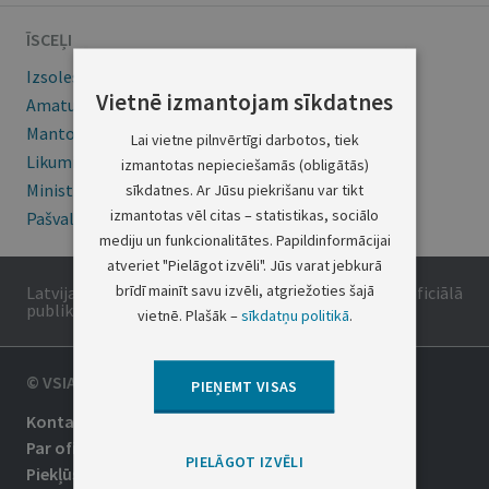
ĪSCEĻI
Izsoles
Vietnē izmantojam sīkdatnes
Amatu konkursi
Mantojumu ziņas
Lai vietne pilnvērtīgi darbotos, tiek
Likumi
izmantotas nepieciešamās (obligātās)
Ministru kabineta noteikumi
sīkdatnes. Ar Jūsu piekrišanu var tikt
izmantotas vēl citas – statistikas, sociālo
Pašvaldības
mediju un funkcionalitātes. Papildinformācijai
atveriet "Pielāgot izvēli". Jūs varat jebkurā
brīdī mainīt savu izvēli, atgriežoties šajā
Latvijas Republikas oficiālais izdevums. Tā saturs ir oficiālā
publikācija.
vietnē. Plašāk –
sīkdatņu politikā
.
© VSIA LATVIJAS VĒSTNESIS
PIEŅEMT VISAS
Kontakti
Par oficiālo izdevumu
PIELĀGOT IZVĒLI
Piekļūstamība